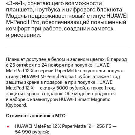
«3-в-1», сочетающего возможности
планшета, ноутбука и цифрового блокнота.
МТС
Модель поддерживает новый стилус HUAWEI
о технологиях
M-Pencil Pro, обеспечивающий повышенный
Достижения
комфорт при работе, создании заметок
и рисовании.
Интервью
Финансовая
отчетность
Планшет доступен в белом и зеленом цветах. В период
с 25 октября по 24 ноября при покупке HUAWEI
Контакты
MatePad 12 X в версии PaperMatte покупатели получат
стилус HUAWEI M-Pencil Pro за 1 рубль, а также 1 год
Новости
защиты экрана в подарок, а при покупке HUAWEI
в
MatePad 12 X — скидку 5000 рублей, а также 1 год
регионе
защиты экрана в подарок. Обе модели продаются
в наборе с клавиатурой HUAWEI Smart Magnetic
м и акционерам
Keyboard.
Корпоративное
управление
Стоимость новинок в МТС:
Корпоративный
HUAWEI MatePad 12 X PaperMatte 12 + 256 ГБ —
секретарь
54 990 рублей;