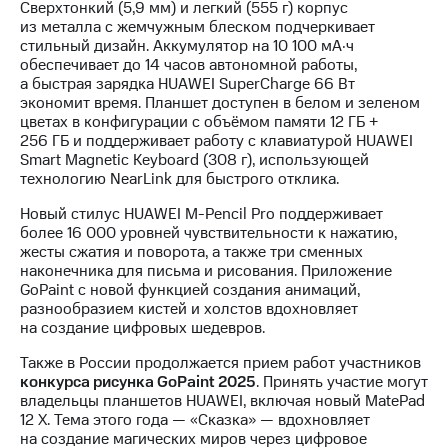
Сверхтонкий (5,9 мм) и легкий (555 г) корпус
из металла с жемчужным блеском подчеркивает
стильный дизайн. Аккумулятор на 10 100 мА·ч
обеспечивает до 14 часов автономной работы,
а быстрая зарядка HUAWEI SuperCharge 66 Вт
экономит время. Планшет доступен в белом и зеленом
цветах в конфигурации с объёмом памяти 12 ГБ +
256 ГБ и поддерживает работу с клавиатурой HUAWEI
Smart Magnetic Keyboard (308 г), использующей
технологию NearLink для быстрого отклика.
Новый стилус HUAWEI M-Pencil Pro поддерживает
более 16 000 уровней чувствительности к нажатию,
жесты сжатия и поворота, а также три сменных
наконечника для письма и рисования. Приложение
GoPaint с новой функцией создания анимаций,
разнообразием кистей и холстов вдохновляет
на создание цифровых шедевров.
Также в России продолжается прием работ участников
конкурса рисунка GoPaint 2025
. Принять участие могут
владельцы планшетов HUAWEI, включая новый MatePad
12 X. Тема этого года — «Сказка» — вдохновляет
на создание магических миров через цифровое