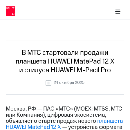
О
сторам и акционерам
Комплаенс и деловая этика
Устойчивое развитие
Медиа-центр
О МТС
О МТС
На главную
компании
О
компании
Стратегия
Стратегия
Все Новости
Карьера
в МТС
Карьера
в МТС
Пресс-
В МТС стартовали продажи
релизы
История
планшета HUAWEI MatePad 12 X
компании
МТС
и стилуса HUAWEI M-Pecil Pro
о технологиях
Руководство
региона
24 октября 2025
Правовая
информация
Контакты
Москва, РФ — ПАО «МТС» (MOEX: MTSS, МТС
или Компания), цифровая экосистема,
Медиа-центр
объявляет о старте продаж нового
планшета
Пресс-
HUAWEI MatePad 12 X
— устройства формата
релизы