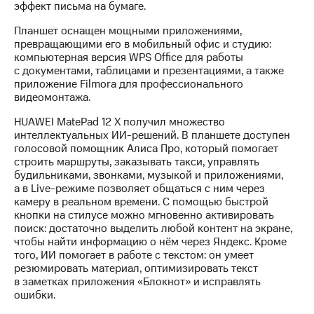
эффект письма на бумаге.
выкупа
акций
Планшет оснащен мощными приложениями,
Дивиденды
превращающими его в мобильный офис и студию:
Рынок
компьютерная версия WPS Office для работы
облигаций
с документами, таблицами и презентациями, а также
приложение Filmora для профессионального
Описание
видеомонтажа.
Еврооблигации-2023
Уведомление
HUAWEI MatePad 12 X получил множество
о
интеллектуальных ИИ-решений. В планшете доступен
погашении
голосовой помощник Алиса Про, который помогает
именных
строить маршруты, заказывать такси, управлять
облигаций
будильниками, звонками, музыкой и приложениями,
Другое
а в Live-режиме позволяет общаться с ним через
камеру в реальном времени. С помощью быстрой
Регистратор
кнопки на стилусе можно мгновенно активировать
Реквизиты
поиск: достаточно выделить любой контент на экране,
Контакты
чтобы найти информацию о нём через Яндекс. Кроме
йчивое развитие
того, ИИ помогает в работе с текстом: он умеет
и деловая этика
резюмировать материал, оптимизировать текст
На главную
в заметках приложения «Блокнот» и исправлять
ошибки.