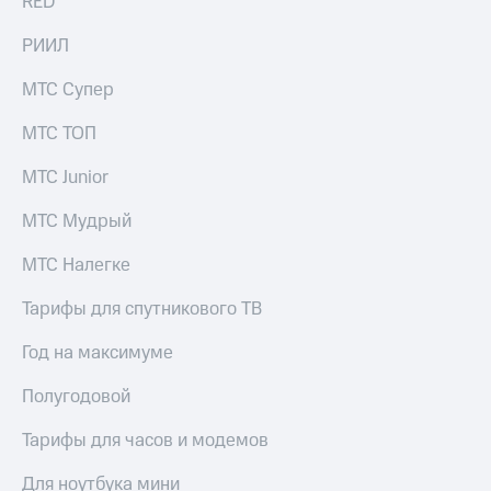
RED
РИИЛ
МТС Супер
МТС ТОП
МТС Junior
МТС Мудрый
МТС Налегке
Тарифы для спутникового ТВ
Год на максимуме
Полугодовой
Тарифы для часов и модемов
Для ноутбука мини