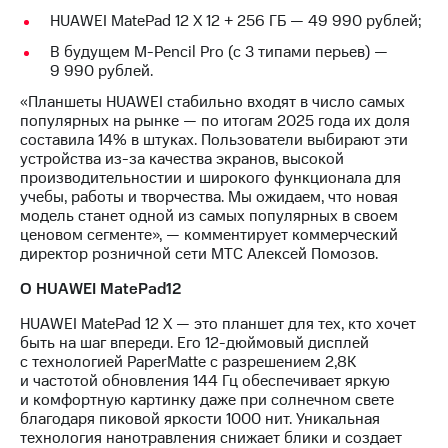
Раскрытие
HUAWEI MatePad 12 X 12 + 256 ГБ — 49 990 рублей;
информации
Информация
В будущем M-Pencil Pro (с 3 типами перьев) —
акционерам
9 990 рублей.
Документы
ПАО
«Планшеты HUAWEI стабильно входят в число самых
"МТС"
популярных на рынке — по итогам 2025 года их доля
Собрания
составила 14% в штуках. Пользователи выбирают эти
акционеров
устройства из-за качества экранов, высокой
Личный
производительностии и широкого функционала для
кабинет
учебы, работы и творчества. Мы ожидаем, что новая
акционера
модель станет одной из самых популярных в своем
Акционерный
ценовом сегменте», — комментирует коммерческий
капитал
директор розничной сети МТС Алексей Помозов.
Контроль
и
О
HUAWEI
MatePad
12
аудит
HUAWEI MatePad 12 X — это планшет для тех, кто хочет
Рынок
быть на шаг впереди. Его 12-дюймовый дисплей
акций
с технологией PaperMatte с разрешением 2,8K
и частотой обновления 144 Гц обеспечивает яркую
Описание
и комфортную картинку даже при солнечном свете
Программа
благодаря пиковой яркости 1000 нит. Уникальная
приобретения
технология нанотравления снижает блики и создает
Порядок