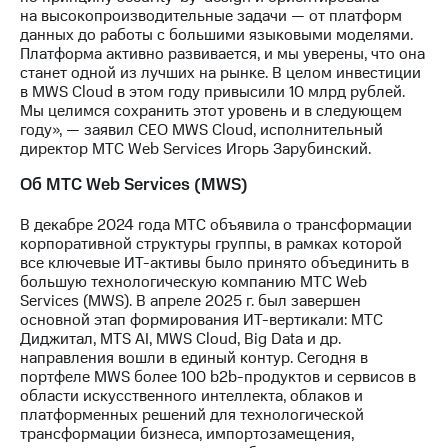
выкупа
на высокопроизводительные задачи — от платформ
акций
данных до работы с большими языковыми моделями.
Дивиденды
Платформа активно развивается, и мы уверены, что она
Рынок
станет одной из лучших на рынке. В целом инвестиции
облигаций
в MWS Cloud в этом году привысили 10 млрд рублей.
Мы целимся сохранить этот уровень и в следующем
Описание
году», — заявил CEO MWS Cloud, исполнительный
Еврооблигации-2023
директор МТС Web Services Игорь Зарубинский.
Уведомление
о
Об МТС Web Services (MWS)
погашении
именных
В декабре 2024 года МТС объявила о трансформации
облигаций
корпоративной структуры группы, в рамках которой
Другое
все ключевые ИТ-активы было принято объединить в
большую технологическую компанию МТС Web
Регистратор
Services (MWS). В апреле 2025 г. был завершен
Реквизиты
основной этап формирования ИТ-вертикали: МТС
Контакты
Диджитал, MTS AI, MWS Cloud, Big Data и др.
йчивое развитие
направления вошли в единый контур. Сегодня в
и деловая этика
портфеле MWS более 100 b2b-продуктов и сервисов в
На главную
области искусственного интеллекта, облаков и
платформенных решений для технологической
трансформации бизнеса, импортозамещения,