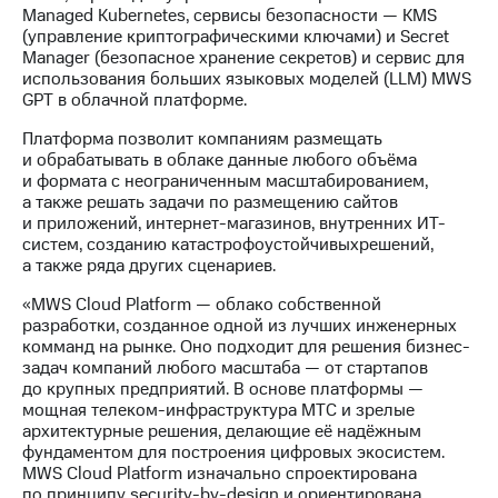
Раскрытие
Managed Kubernetes, сервисы безопасности — KMS
информации
(управление криптографическими ключами) и Secret
Информация
Manager (безопасное хранение секретов) и сервис для
акционерам
использования больших языковых моделей (LLM) MWS
Документы
GPT в облачной платформе.
ПАО
"МТС"
Платформа позволит компаниям размещать
Собрания
и обрабатывать в облаке данные любого объёма
акционеров
и формата с неограниченным масштабированием,
Личный
а также решать задачи по размещению сайтов
кабинет
и приложений, интернет-магазинов, внутренних ИТ-
акционера
систем, созданию катастрофоустойчивыхрешений,
Акционерный
а также ряда других сценариев.
капитал
Контроль
«MWS Cloud Platform — облако собственной
и
разработки, созданное одной из лучших инженерных
аудит
комманд на рынке. Оно подходит для решения бизнес-
Рынок
задач компаний любого масштаба — от стартапов
акций
до крупных предприятий. В основе платформы —
мощная телеком-инфраструктура МТС и зрелые
Описание
архитектурные решения, делающие её надёжным
Программа
фундаментом для построения цифровых экосистем.
приобретения
MWS Cloud Platform изначально спроектирована
Порядок
по принципу security-by-design и ориентирована