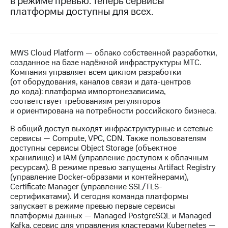
в режиме превью. Теперь сервисы
платформы доступны для всех.
МТС
о технологиях
Достижения
MWS Cloud Platform — облако собственной разработки,
созданное на базе надёжной инфраструктуры МТС.
Интервью
Компания управляет всем циклом разработки
(от оборудования, каналов связи и дата-центров
Финансовая
до кода): платформа импортонезависима,
отчетность
соответствует требованиям регуляторов
и ориентирована на потребности российского бизнеса.
Контакты
В общий доступ выходят инфраструктурные и сетевые
Новости
сервисы — Compute, VPC, CDN. Также пользователям
в
доступны сервисы Object Storage (объектное
регионе
хранилище) и IAM (управление доступом к облачным
ресурсам). В режиме превью запущены Artifact Registry
м и акционерам
(управление Docker-образами и контейнерами),
Корпоративное
Certificate Manager (управление SSL/TLS-
управление
сертификатами). И сегодня команда платформы
запускает в режиме превью первые сервисы
Корпоративный
платформы данных — Managed PostgreSQL и Managed
секретарь
Kafka, сервис для управления кластерами Kubernetes —