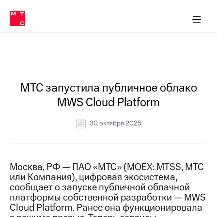
О
сторам и акционерам
Комплаенс и деловая этика
Устойчивое развитие
Медиа-центр
О МТС
О МТС
На главную
компании
О
компании
Стратегия
Стратегия
Все Новости
Карьера
в МТС
Карьера
в МТС
Пресс-
МТС запустила публичное облако
релизы
История
MWS Cloud Platform
компании
МТС
о технологиях
Руководство
30 октября 2025
региона
Правовая
информация
Москва, РФ — ПАО «МТС» (MOEX: MTSS, МТС
или Компания), цифровая экосистема,
Контакты
сообщает о запуске публичной облачной
платформы собственной разработки — MWS
Медиа-центр
Пресс-
Cloud Platform. Ранее она функционировала
релизы