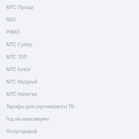
МТС Проще
RED
РИИЛ
МТС Супер
МТС ТОП
МТС Junior
МТС Мудрый
МТС Налегке
Тарифы для спутникового ТВ
Год на максимуме
Полугодовой