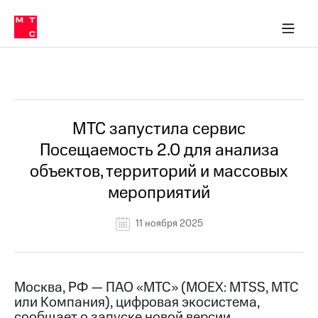
О
сторам и акционерам
Комплаенс и деловая этика
Устойчивое развитие
Медиа-центр
О МТС
О МТС
На главную
компании
О
компании
Стратегия
Стратегия
Все Новости
Карьера
в МТС
Карьера
в МТС
Пресс-
МТС запустила сервис
релизы
История
Посещаемость 2.0 для анализа
компании
МТС
объектов, территорий и массовых
о технологиях
Руководство
мероприятий
региона
Правовая
11 ноября 2025
информация
Контакты
Москва, РФ — ПАО «МТС» (MOEX: MTSS, МТС
Медиа-центр
или Компания), цифровая экосистема,
Пресс-
релизы
сообщает о запуске новой версии