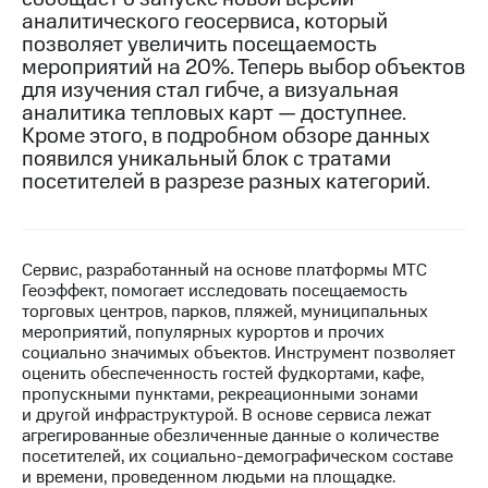
аналитического геосервиса, который
МТС
позволяет увеличить посещаемость
о технологиях
мероприятий на 20%. Теперь выбор объектов
для изучения стал гибче, а визуальная
Достижения
аналитика тепловых карт — доступнее.
Кроме этого, в подробном обзоре данных
Интервью
появился уникальный блок с тратами
посетителей в разрезе разных категорий.
Финансовая
отчетность
Контакты
Сервис, разработанный на основе платформы МТС
Новости
Геоэффект, помогает исследовать посещаемость
в
торговых центров, парков, пляжей, муниципальных
регионе
мероприятий, популярных курортов и прочих
социально значимых объектов. Инструмент позволяет
м и акционерам
оценить обеспеченность гостей фудкортами, кафе,
Корпоративное
пропускными пунктами, рекреационными зонами
управление
и другой инфраструктурой. В основе сервиса лежат
агрегированные обезличенные данные о количестве
Корпоративный
посетителей, их социально-демографическом составе
секретарь
и времени, проведенном людьми на площадке.