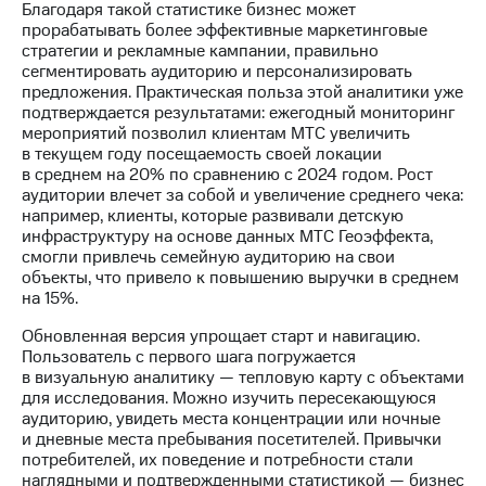
Раскрытие
Благодаря такой статистике бизнес может
информации
прорабатывать более эффективные маркетинговые
Информация
стратегии и рекламные кампании, правильно
акционерам
сегментировать аудиторию и персонализировать
Документы
предложения. Практическая польза этой аналитики уже
ПАО
подтверждается результатами: ежегодный мониторинг
"МТС"
мероприятий позволил клиентам МТС увеличить
Собрания
в текущем году посещаемость своей локации
акционеров
в среднем на 20% по сравнению с 2024 годом. Рост
Личный
аудитории влечет за собой и увеличение среднего чека:
кабинет
например, клиенты, которые развивали детскую
акционера
инфраструктуру на основе данных МТС Геоэффекта,
Акционерный
смогли привлечь семейную аудиторию на свои
капитал
объекты, что привело к повышению выручки в среднем
Контроль
на 15%.
и
аудит
Обновленная версия упрощает старт и навигацию.
Рынок
Пользователь с первого шага погружается
акций
в визуальную аналитику — тепловую карту с объектами
для исследования. Можно изучить пересекающуюся
Описание
аудиторию, увидеть места концентрации или ночные
Программа
и дневные места пребывания посетителей. Привычки
приобретения
потребителей, их поведение и потребности стали
Порядок
наглядными и подтвержденными статистикой — бизнес