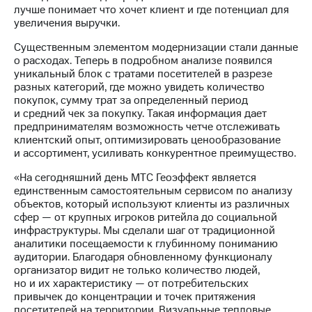
выкупа
лучше понимает что хочет клиент и где потенциал для
акций
увеличения выручки.
Дивиденды
Существенным элементом модернизации стали данные
Рынок
о расходах. Теперь в подробном анализе появился
облигаций
уникальный блок с тратами посетителей в разрезе
разных категорий, где можно увидеть количество
Описание
покупок, сумму трат за определенный период
Еврооблигации-2023
и средний чек за покупку. Такая информация дает
Уведомление
предпринимателям возможность четче отслеживать
о
клиентский опыт, оптимизировать ценообразование
погашении
и ассортимент, усиливать конкурентное преимущество.
именных
облигаций
«На сегодняшний день МТС Геоэффект является
Другое
единственным самостоятельным сервисом по анализу
объектов, который используют клиенты из различных
Регистратор
сфер — от крупных игроков ритейла до социальной
Реквизиты
инфраструктуры. Мы сделали шаг от традиционной
Контакты
аналитики посещаемости к глубинному пониманию
йчивое развитие
аудитории. Благодаря обновленному функционалу
и деловая этика
организатор видит не только количество людей,
На главную
но и их характеристику — от потребительских
привычек до концентрации и точек притяжения
посетителей на территории. Визуальные тепловые