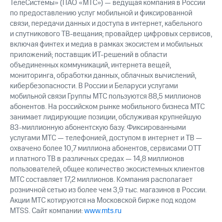
ТелеСистемы» (ПАО «МТС») — ведущая компания в России
по предоставлению услуг мобильной и фиксированной
связи, передачи данных и доступа в интернет, кабельного
и спутникового ТВ-вещания; провайдер цифровых сервисов,
включая финтех и медиа в рамках экосистем и мобильных
приложений; поставщик ИТ-решений в области
объединенных коммуникаций, интернета вещей,
мониторинга, обработки данных, облачных вычислений,
кибербезопасности. В России и Беларуси услугами
мобильной связи Группы МТС пользуются 88,5 миллионов
абонентов. На российском рынке мобильного бизнеса МТС
занимает лидирующие позиции, обслуживая крупнейшую
83-миллионную абонентскую базу. Фиксированными
услугами МТС — телефонией, доступом в интернет и ТВ —
охвачено более 10,7 миллиона абонентов, сервисами OTT
и платного ТВ в различных средах — 14,8 миллионов
пользователей, общее количество экосистемных клиентов
МТС составляет 17,2 миллионов. Компания располагает
розничной сетью из более чем 3,9 тыс. магазинов в России.
Акции МТС котируются на Московской бирже под кодом
MTSS. Сайт компании:
www.mts.ru