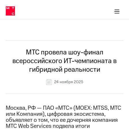
О
сторам и акционерам
Комплаенс и деловая этика
Устойчивое развитие
Медиа-центр
О МТС
О МТС
На главную
компании
О
компании
Стратегия
Стратегия
Все Новости
Карьера
в МТС
Карьера
в МТС
Пресс-
МТС провела шоу-финал
релизы
История
всероссийского ИТ-чемпионата в
компании
МТС
гибридной реальности
о технологиях
Руководство
региона
24 ноября 2025
Правовая
информация
Контакты
Москва, РФ — ПАО «МТС» (MOEX: MTSS, МТС
или Компания), цифровая экосистема,
Медиа-центр
объявляет о том, что ее дочерняя компания
Пресс-
МТС Web Services подвела итоги
релизы