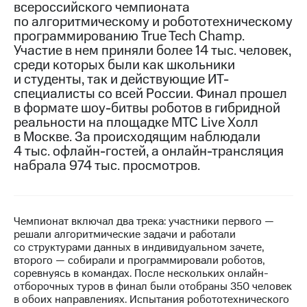
всероссийского чемпионата
по алгоритмическому и робототехническому
МТС
программированию True Tech Champ.
о технологиях
Участие в нем приняли более 14 тыс. человек,
Достижения
среди которых были как школьники
и студенты, так и действующие ИТ-
Интервью
специалисты со всей России. Финал прошел
в формате шоу-битвы роботов в гибридной
Финансовая
реальности на площадке МТС Live Холл
отчетность
в Москве. За происходящим наблюдали
4 тыс. офлайн-гостей, а онлайн-трансляция
Контакты
набрала 974 тыс. просмотров.
Новости
в
регионе
Чемпионат включал два трека: участники первого —
м и акционерам
решали алгоритмические задачи и работали
Корпоративное
со структурами данных в индивидуальном зачете,
управление
второго — собирали и программировали роботов,
соревнуясь в командах. После нескольких онлайн-
Корпоративный
отборочных туров в финал были отобраны 350 человек
секретарь
в обоих направлениях. Испытания робототехнического