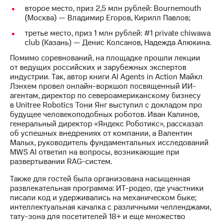
выкупа
второе место, приз 2,5 млн рублей: Bournemouth
акций
(Москва) — Владимир Егоров, Кирилл Павлов;
Дивиденды
третье место, приз 1 млн рублей: #1 private chiwawa
Рынок
club (Казань) — Денис Колсанов, Надежда Алюкина.
облигаций
Помимо соревнований, на площадке прошли лекции
Описание
от ведущих российских и зарубежных экспертов
Еврооблигации-2023
индустрии. Так, автор книги AI Agents in Action Майкл
Уведомление
Лэнхем провел онлайн-воркшоп посвященный ИИ-
о
агентам, директор по североамериканскому бизнесу
погашении
в Unitree Robotics Тони Янг выступил с докладом про
именных
будущее человекоподобных роботов. Иван Калинов,
облигаций
генеральный директор «Яндекс Роботикс», рассказал
Другое
об успешных внедрениях от компании, а Валентин
Малых, руководитель фундаментальных исследований
Регистратор
MWS AI ответил на вопросы, возникающие при
Реквизиты
развертывании RAG-систем.
Контакты
йчивое развитие
Также для гостей была организована насыщенная
и деловая этика
развлекательная программа: ИТ-родео, где участники
На главную
писали код и удерживались на механическом быке;
интеллектуальная качалка с различными челленджами,
тату-зона для посетителей 18+ и еще множество