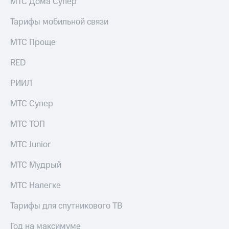
МТС Дома Супер
Тарифы мобильной связи
МТС Проще
RED
РИИЛ
МТС Супер
МТС ТОП
МТС Junior
МТС Мудрый
МТС Налегке
Тарифы для спутникового ТВ
Год на максимуме