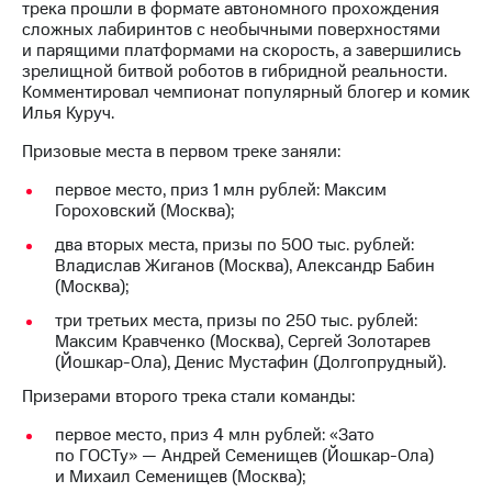
Раскрытие
трека прошли в формате автономного прохождения
информации
сложных лабиринтов с необычными поверхностями
Информация
и парящими платформами на скорость, а завершились
акционерам
зрелищной битвой роботов в гибридной реальности.
Документы
Комментировал чемпионат популярный блогер и комик
ПАО
Илья Куруч.
"МТС"
Собрания
Призовые места в первом треке заняли:
акционеров
первое место, приз 1 млн рублей: Максим
Личный
Гороховский (Москва);
кабинет
акционера
два вторых места, призы по 500 тыс. рублей:
Акционерный
Владислав Жиганов (Москва), Александр Бабин
капитал
(Москва);
Контроль
и
три третьих места, призы по 250 тыс. рублей:
аудит
Максим Кравченко (Москва), Сергей Золотарев
Рынок
(Йошкар-Ола), Денис Мустафин (Долгопрудный).
акций
Призерами второго трека стали команды:
Описание
первое место, приз 4 млн рублей: «Зато
Программа
по ГОСТу» — Андрей Семенищев (Йошкар-Ола)
приобретения
и Михаил Семенищев (Москва);
Порядок