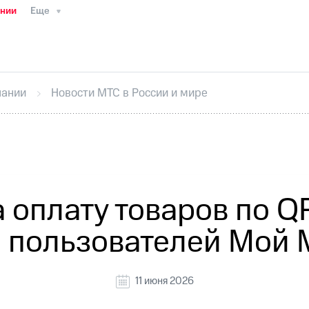
ании
Еще
ТС
Пресс-релизы
МТС о технологиях
ТС
История компании
Руководство региона
Правова
стижения
Интервью
Финансовая отчетность
Конта
пании
Новости МТС в России и мире
тивный секретарь
Раскрытие информации
Информа
ный кабинет акционера
Акционерный капитал
Конт
Порядок выкупа акций
Дивиденды
Рынок облигаци
 погашении именных облигаций
Другое
Регистрато
 оплату товаров по QR
 пользователей Мой
11 июня 2026