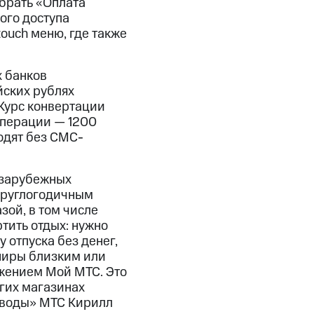
брать «Оплата
ого доступа
ouch меню, где также
х банков
йских рублях
 Курс конвертации
операции — 1200
одят без СМС-
 зарубежных
 круглогодичным
ой, в том числе
тить отдых: нужно
 отпуска без денег,
ениры близким или
ожением Мой МТС. Это
гих магазинах
реводы» МТС Кирилл