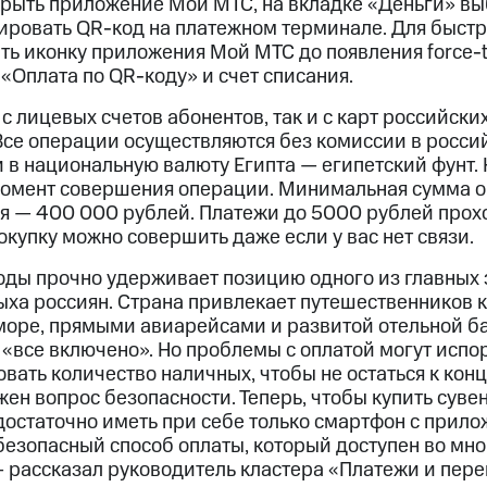
крыть приложение Мой МТС, на вкладке «Деньги» вы
нировать QR-код на платежном терминале. Для быстр
ть иконку приложения Мой МТС до появления force-t
«Оплата по QR-коду» и счет списания.
с лицевых счетов абонентов, так и с карт российски
Все операции осуществляются без комиссии в росси
 в национальную валюту Египта — египетский фунт.
момент совершения операции. Минимальная сумма 
я — 400 000 рублей. Платежи до 5000 рублей прох
покупку можно совершить даже если у вас нет связи.
годы прочно удерживает позицию одного из главных
ыха россиян. Страна привлекает путешественников
море, прямыми авиарейсами и развитой отельной баз
«все включено». Но проблемы с оплатой могут испор
вать количество наличных, чтобы не остаться к концу
жен вопрос безопасности. Теперь, чтобы купить сув
 достаточно иметь при себе только смартфон с прил
безопасный способ оплаты, который доступен во мно
 — рассказал руководитель кластера «Платежи и пе