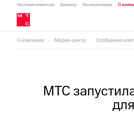
Частным клиентам
Бизнесу
Госзаказчикам
О комп
О компании
Стратегия
Карьера в М
Инвесторам и акционерам
Комплаенс и деловая этика
Устойчивое развитие
Медиа-центр
О МТС
На главную
О компании
Стратегия
Карьера в М
Пресс-релизы
МТС о технологиях
До
О компании
Медиа-центр
Сообщения ком
Корпоративное управление
Корпора
ПАО "МТС"
Собрания акционеров
Лич
Описание
Программа приобретения
Все Новости
Еврооблигации-2023
Уведомление о
МТС запустила
для