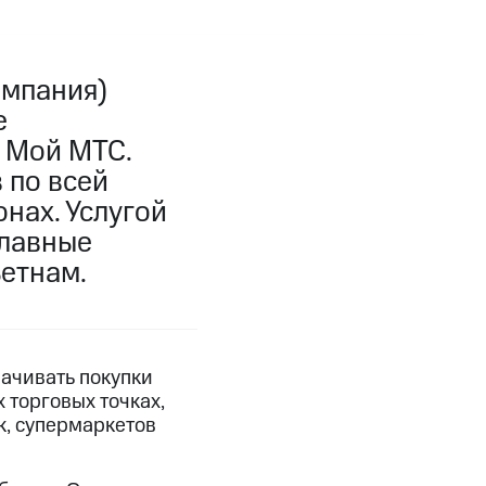
омпания)
е
 Мой МТС.
 по всей
онах. Услугой
главные
ьетнам.
ачивать покупки
 торговых точках,
к, супермаркетов