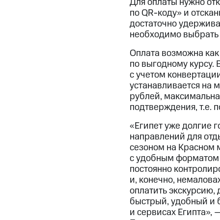
Для оплаты нужно от
по QR-коду» и отска
достаточно удержива
необходимо выбрать 
Оплата возможна как 
по выгодному курсу. 
с учетом конвертации
устанавливается на 
рублей, максимальна
подтверждения, т.е. 
«Египет уже долгие 
направлений для отд
сезоном на Красном 
с удобным форматом 
постоянно контролиро
и, конечно, немалова
оплатить экскурсию,
быстрый, удобный и 
и сервисах Египта»,