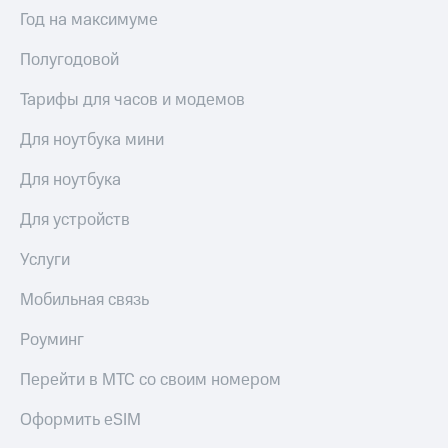
Выбрать
ТВ и телефон
Год на максимуме
красивый
для дома
номер
Полугодовой
Услуги
Заменить
SIM-
Тарифы для часов и модемов
Личный
карту
кабинет
интернета
Для ноутбука мини
Перейти
и
на
ТВ
Для ноутбука
eSIM
Личный
кабинет
Для устройств
Для дома
спутникового
Выберите
ТВ
Услуги
и подключите
Скачать
ТВ
приложение
Мобильная связь
с выгодным
Мой
тарифом
МТС
Роуминг
Акции
Тарифы
Перейти в МТС со своим номером
Интернет,
ТВ и телефон
Видеонаблюдение
Оформить eSIM
для дома
для дома