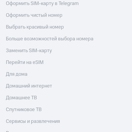
Оформить SIM-карту в Telegram
Услуги
149 ₽/
мес
Акции
Оформить чистый номер
МТС
Домашний
Выбрать красивый номер
Premium
интернет
Больше возможностей выбора номера
Подписка
Домашнее
на гигабайты
ТВ
интернета,
Заменить SIM-карту
фильмы,
Спутниковое
музыка
Перейти на eSIM
ТВ
и многое
другое
Для дома
Перейти
Семейная
в МТС
группа
Домашний интернет
со своим
номером
Скидка
Домашнее ТВ
на тарифы,
Поддержка
общие
Спутниковое ТВ
подписки
висы и подписки
и услуги,
Сервисы и развлечения
МТС
доступ
Premium
к геолокации