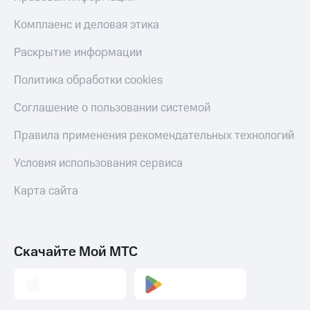
Live
Безопасность
Комплаенс и деловая этика
Гудок
Финансы
Раскрытие информации
Мой
Детям
МТС
и родителям
Политика обработки cookies
Все
Здоровье
Соглашение о пользовании системой
приложения
и фитнес
Правила применения рекомендательных технологий
Инвестиции
Приложения
от МТС
Получайте
Условия использования сервиса
доход
Акции
онлайн
Карта сайта
Страхование
Приложения
КИОН
Покупка
полисов
КИОН
Скачайте Мой МТС
онлайн
Музыка
Скидка 30%
на связь
КИОН
Строки
С картой