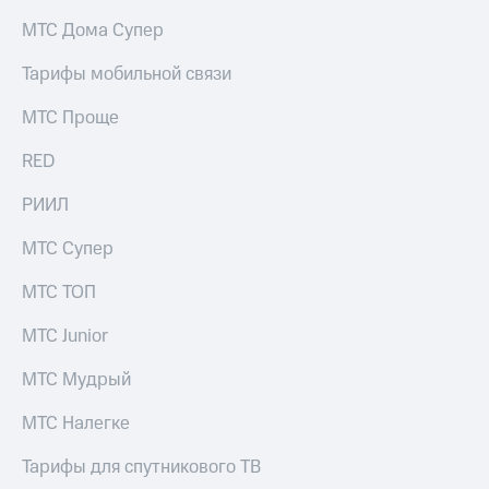
на связь
МТС Дома Супер
Роуминг
Тарифы
Тарифы мобильной связи
RED,
Семейная
РИИЛ
МТС Проще
группа
и МТС
Супер
RED
Заказать
дешевле
SIM-
при
карту
РИИЛ
оплате
с карты
Оформить
МТС
МТС Супер
eSIM
Деньги
МТС ТОП
SIM-
Выберите
карта
и подключите
МТС Junior
для
ТВ
иностранцев
с выгодным
МТС Мудрый
тарифом
Оформить
МТС Налегке
чистый
Тарифы
номер
Тарифы для спутникового ТВ
Интернет,