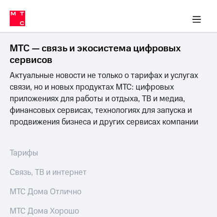
Перенести
ка 30% на связь
обильная связь
Сервисы и подписки
Интернет-магазин
Для дома
Скидка 30% на связь
Личные кабинеты
Финансы
Приложения
номер
ичные кабинеты
в МТС
Мобильная
связь
МТС — связь и экосистема цифровых
Тарифы
Интернет
сервисов
и
Актуальные новости не только о тарифах и услугах
ТВ
Услуги
связи, но и новых продуктах МТС: цифровых
Спутниковое
приложениях для работы и отдыха, ТВ и медиа,
ТВ
финансовых сервисах, технологиях для запуска и
Роуминг
продвижения бизнеса и других сервисах компании
МТС
Деньги
Личный
кабинет
Мобильная связь
Тарифы
Скачать
Перенести
приложение
номер
Связь, ТВ и интернет
Мой
в МТС
МТС
МТС Дома Отлично
Акции
Тарифы
МТС Дома Хорошо
Скидка 30%
Услуги