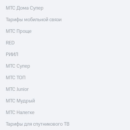
на связь
МТС Дома Супер
Роуминг
Тарифы
Тарифы мобильной связи
RED,
Семейная
РИИЛ
МТС Проще
группа
и МТС
Супер
RED
Заказать
дешевле
SIM-
при
карту
РИИЛ
оплате
с карты
Оформить
МТС
МТС Супер
eSIM
Деньги
МТС ТОП
SIM-
Выберите
карта
и подключите
МТС Junior
для
ТВ
иностранцев
с выгодным
МТС Мудрый
тарифом
Оформить
МТС Налегке
чистый
Тарифы
номер
Тарифы для спутникового ТВ
Интернет,