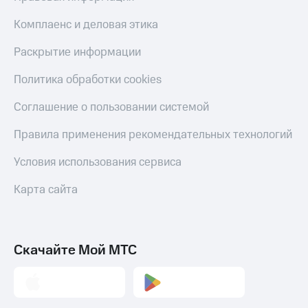
Live
Безопасность
Комплаенс и деловая этика
Гудок
Финансы
Раскрытие информации
Мой
Детям
МТС
и родителям
Политика обработки cookies
Все
Здоровье
Соглашение о пользовании системой
приложения
и фитнес
Правила применения рекомендательных технологий
Инвестиции
Приложения
от МТС
Получайте
Условия использования сервиса
доход
Акции
онлайн
Карта сайта
Страхование
Приложения
КИОН
Покупка
полисов
КИОН
Скачайте Мой МТС
онлайн
Музыка
Скидка 30%
на связь
КИОН
Строки
С картой