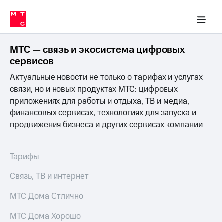
Перенести
ка 30% на связь
обильная связь
Сервисы и подписки
Интернет-магазин
Для дома
Скидка 30% на связь
Личные кабинеты
Финансы
Приложения
номер
ичные кабинеты
в МТС
Мобильная
связь
МТС — связь и экосистема цифровых
Тарифы
Интернет
сервисов
и
Актуальные новости не только о тарифах и услугах
ТВ
Услуги
связи, но и новых продуктах МТС: цифровых
Спутниковое
приложениях для работы и отдыха, ТВ и медиа,
ТВ
финансовых сервисах, технологиях для запуска и
Роуминг
продвижения бизнеса и других сервисах компании
МТС
Деньги
Личный
кабинет
Мобильная связь
Тарифы
Скачать
Перенести
приложение
номер
Связь, ТВ и интернет
Мой
в МТС
МТС
МТС Дома Отлично
Акции
Тарифы
МТС Дома Хорошо
Скидка 30%
Услуги