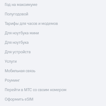
Выбрать
ТВ и телефон
Год на максимуме
красивый
для дома
номер
Полугодовой
Услуги
Заменить
SIM-
Тарифы для часов и модемов
Личный
карту
кабинет
интернета
Для ноутбука мини
Перейти
и
на
ТВ
Для ноутбука
eSIM
Личный
кабинет
Для устройств
Для дома
спутникового
Выберите
ТВ
Услуги
и подключите
Скачать
ТВ
приложение
Мобильная связь
с выгодным
Мой
тарифом
МТС
Роуминг
Акции
Тарифы
Перейти в МТС со своим номером
Интернет,
ТВ и телефон
Видеонаблюдение
Оформить eSIM
для дома
для дома