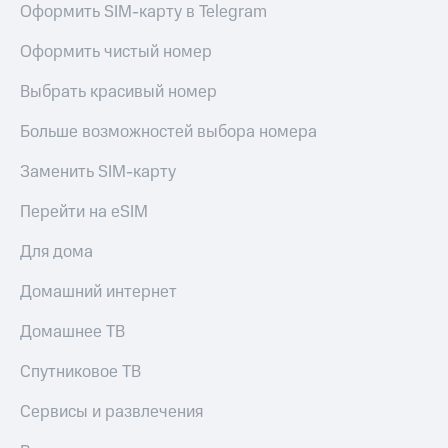
Оформить SIM-карту в Telegram
Услуги
149 ₽/
мес
Акции
Оформить чистый номер
МТС
Домашний
Выбрать красивый номер
Premium
интернет
Больше возможностей выбора номера
Подписка
Домашнее
на гигабайты
ТВ
интернета,
Заменить SIM-карту
фильмы,
Спутниковое
музыка
Перейти на eSIM
ТВ
и многое
другое
Для дома
Перейти
Семейная
в МТС
группа
Домашний интернет
со своим
номером
Скидка
Домашнее ТВ
на тарифы,
Поддержка
общие
Спутниковое ТВ
подписки
висы и подписки
и услуги,
Сервисы и развлечения
МТС
доступ
Premium
к геолокации