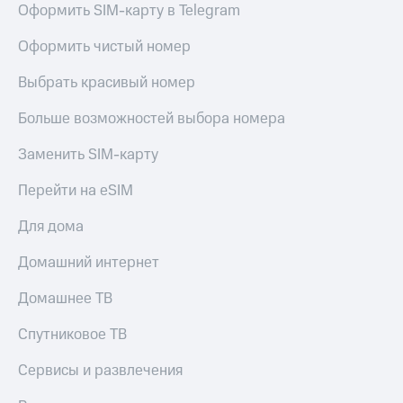
для дома
Оформить SIM-карту в Telegram
Услуги
149 ₽/
Оформить чистый номер
мес
Акции
Выбрать красивый номер
МТС
Домашний
Premium
Больше возможностей выбора номера
интернет
Подписка
Заменить SIM-карту
Домашнее
на гигабайты
ТВ
интернета,
Перейти на eSIM
фильмы,
Спутниковое
музыка
Для дома
ТВ
и многое
другое
Домашний интернет
Перейти
в МТС
Семейная
со своим
Домашнее ТВ
группа
номером
Скидка
Спутниковое ТВ
Поддержка
на тарифы,
общие
Сервисы и развлечения
висы и подписки
подписки
МТС
и услуги,