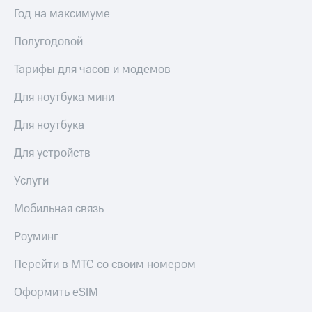
Интернет,
Выбрать
Год на максимуме
ТВ и телефон
красивый
для дома
номер
Полугодовой
Заменить
Услуги
SIM-
Тарифы для часов и модемов
карту
Личный
Для ноутбука мини
кабинет
Перейти
интернета
на
Для ноутбука
и
eSIM
ТВ
Для устройств
Личный
Для дома
кабинет
Выберите
Услуги
спутникового
и подключите
ТВ
ТВ
Мобильная связь
Скачать
с выгодным
приложение
тарифом
Роуминг
Мой
МТС
Перейти в МТС со своим номером
Акции
Тарифы
Интернет,
Оформить eSIM
ТВ и телефон
Видеонаблюдение
для дома