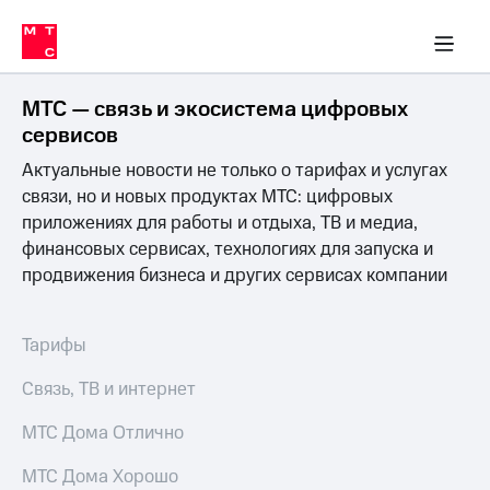
Перенести
ка 30% на связь
обильная связь
Сервисы и подписки
Интернет-магазин
Для дома
Скидка 30% на связь
Личные кабинеты
Финансы
Приложения
номер
ичные кабинеты
в МТС
Мобильная
связь
МТС — связь и экосистема цифровых
Тарифы
Интернет
сервисов
и
Актуальные новости не только о тарифах и услугах
ТВ
Услуги
связи, но и новых продуктах МТС: цифровых
Спутниковое
приложениях для работы и отдыха, ТВ и медиа,
ТВ
финансовых сервисах, технологиях для запуска и
Роуминг
продвижения бизнеса и других сервисах компании
МТС
Деньги
Личный
кабинет
Мобильная связь
Тарифы
Скачать
Перенести
приложение
номер
Связь, ТВ и интернет
Мой
в МТС
МТС
МТС Дома Отлично
Акции
Тарифы
МТС Дома Хорошо
Скидка 30%
Услуги