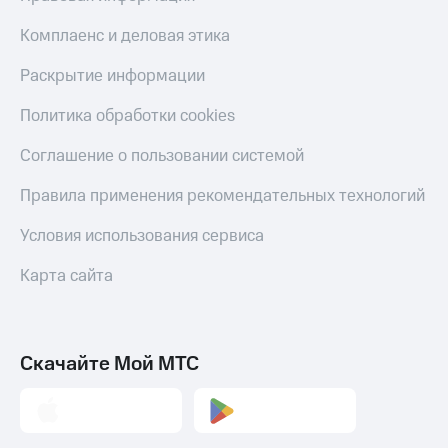
КИОН
и не
Строки
Комплаенс и деловая этика
только
Live
Безопасность
Раскрытие информации
Гудок
Финансы
Политика обработки cookies
Мой
Детям
Соглашение о пользовании системой
МТС
и родителям
Правила применения рекомендательных технологий
Все
Здоровье
приложения
и фитнес
Условия использования сервиса
Инвестиции
Приложения
Карта сайта
от МТС
Получайте
доход
Акции
онлайн
Скачайте Мой МТС
Приложения
Страхование
КИОН
Покупка
КИОН
полисов
Музыка
онлайн