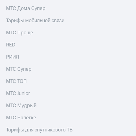
на связь
МТС Дома Супер
Роуминг
Тарифы
Тарифы мобильной связи
RED,
Семейная
РИИЛ
МТС Проще
группа
и МТС
Супер
RED
Заказать
дешевле
SIM-
при
карту
РИИЛ
оплате
с карты
Оформить
МТС
МТС Супер
eSIM
Деньги
МТС ТОП
SIM-
Выберите
карта
и подключите
МТС Junior
для
ТВ
иностранцев
с выгодным
МТС Мудрый
тарифом
Оформить
МТС Налегке
чистый
Тарифы
номер
Тарифы для спутникового ТВ