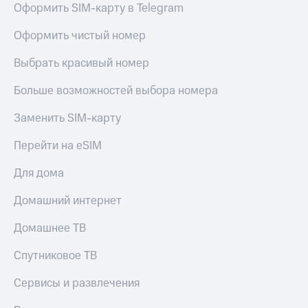
для дома
Оформить SIM-карту в Telegram
Услуги
149 ₽/
Оформить чистый номер
мес
Акции
Выбрать красивый номер
МТС
Домашний
Premium
Больше возможностей выбора номера
интернет
Подписка
Заменить SIM-карту
Домашнее
на гигабайты
ТВ
интернета,
Перейти на eSIM
фильмы,
Спутниковое
музыка
Для дома
ТВ
и многое
другое
Домашний интернет
Перейти
в МТС
Семейная
со своим
Домашнее ТВ
группа
номером
Скидка
Спутниковое ТВ
Поддержка
на тарифы,
общие
Сервисы и развлечения
висы и подписки
подписки
МТС
и услуги,