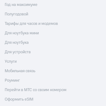
Интернет,
Выбрать
Год на максимуме
ТВ и телефон
красивый
для дома
номер
Полугодовой
Заменить
Услуги
SIM-
Тарифы для часов и модемов
карту
Личный
Для ноутбука мини
кабинет
Перейти
интернета
на
Для ноутбука
и
eSIM
ТВ
Для устройств
Личный
Для дома
кабинет
Выберите
Услуги
спутникового
и подключите
ТВ
ТВ
Мобильная связь
Скачать
с выгодным
приложение
тарифом
Роуминг
Мой
МТС
Перейти в МТС со своим номером
Акции
Тарифы
Интернет,
Оформить eSIM
ТВ и телефон
Видеонаблюдение
для дома