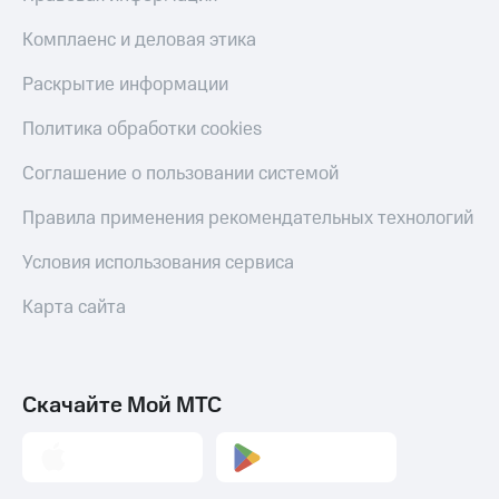
КИОН
и не
Строки
Комплаенс и деловая этика
только
Live
Безопасность
Раскрытие информации
Гудок
Финансы
Политика обработки cookies
Мой
Детям
Соглашение о пользовании системой
МТС
и родителям
Правила применения рекомендательных технологий
Все
Здоровье
приложения
и фитнес
Условия использования сервиса
Инвестиции
Приложения
Карта сайта
от МТС
Получайте
доход
Акции
онлайн
Скачайте Мой МТС
Приложения
Страхование
КИОН
Покупка
КИОН
полисов
Музыка
онлайн