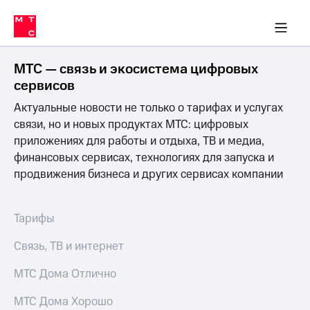
Перенести
ка 30% на связь
обильная связь
Сервисы и подписки
Интернет-магазин
Для дома
Скидка 30% на связь
Личные кабинеты
Финансы
Приложения
номер
ичные кабинеты
в МТС
Мобильная
связь
МТС — связь и экосистема цифровых
Тарифы
Интернет
сервисов
и
Актуальные новости не только о тарифах и услугах
ТВ
Услуги
связи, но и новых продуктах МТС: цифровых
Спутниковое
приложениях для работы и отдыха, ТВ и медиа,
ТВ
финансовых сервисах, технологиях для запуска и
Роуминг
продвижения бизнеса и других сервисах компании
МТС
Деньги
Личный
кабинет
Мобильная связь
Тарифы
Скачать
Перенести
приложение
номер
Связь, ТВ и интернет
Мой
в МТС
МТС
МТС Дома Отлично
Акции
Тарифы
МТС Дома Хорошо
Скидка 30%
Услуги