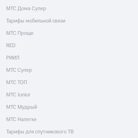
на связь
МТС Дома Супер
Роуминг
Тарифы
Тарифы мобильной связи
RED,
Семейная
РИИЛ
МТС Проще
группа
и МТС
Супер
RED
Заказать
дешевле
SIM-
при
карту
РИИЛ
оплате
с карты
Оформить
МТС
МТС Супер
eSIM
Деньги
МТС ТОП
SIM-
Выберите
карта
и подключите
МТС Junior
для
ТВ
иностранцев
с выгодным
МТС Мудрый
тарифом
Оформить
МТС Налегке
чистый
Тарифы
номер
Тарифы для спутникового ТВ