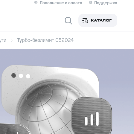
Пополнение и оплата
Поддержка
Скидка 30% на связь
Личные кабинеты
КАТАЛОГ
Мобильная связь
уги
Турбо-безлимит 052024
IM-карта для иностранцев
M
Для дома
оим номером
Поддержка
Сервисы и подписки
ой МТС
фитнес
Приложения от МТС