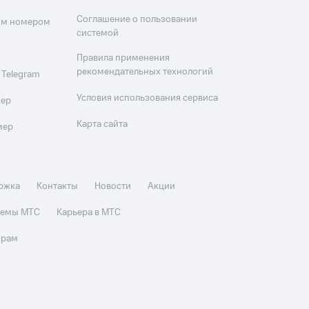
Соглашение о пользовании
оим номером
системой
Правила применения
рекомендательных технологий
 Telegram
Условия использования сервиса
мер
Карта сайта
мер
ржка
Контакты
Новости
Акции
стемы МТС
Карьера в МТС
орам