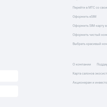
Перейти в МТС со св
Оформить eSIM
Оформить SIM-карту в
Оформить чистый но
Выбрать красивый но
О компании
Подде
Карта салонов экоси
Акционерам и инвест