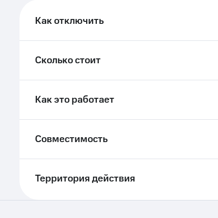
ле при оплате с карты МТС Деньги
Как отключить
Сколько стоит
Как это работает
Совместимость
Территория действия