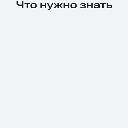
Что нужно знать
Тарифы RED, РИИЛ и МТС Супер дешев
Обзоры товаров
Скидки до 40%
на смартфоны
при покупке со связью МТС