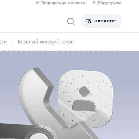
Пополнение и оплата
Поддержка
Скидка 30% на связь
Личные кабинеты
КАТАЛОГ
Мобильная связь
уги
Весёлый женский голос
IM-карта для иностранцев
M
Для дома
оим номером
Поддержка
Сервисы и подписки
ой МТС
фитнес
Приложения от МТС