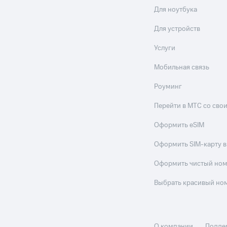
Для ноутбука
Для устройств
Услуги
Мобильная связь
Роуминг
Перейти в МТС со св
Оформить eSIM
Оформить SIM-карту в
Оформить чистый но
Выбрать красивый но
О компании
Подде