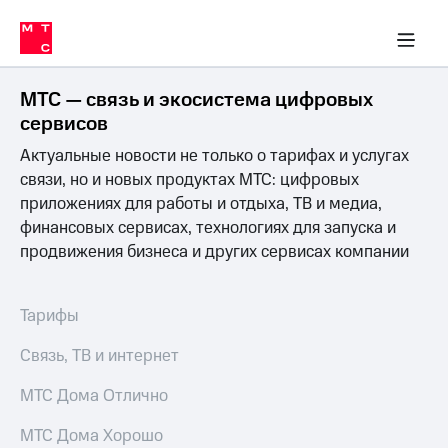
Перенести
ка 30% на связь
обильная связь
Сервисы и подписки
Интернет-магазин
Для дома
Скидка 30% на связь
Личные кабинеты
Финансы
Приложения
номер
ичные кабинеты
в МТС
Мобильная
связь
МТС — связь и экосистема цифровых
Тарифы
Интернет
сервисов
и
Актуальные новости не только о тарифах и услугах
ТВ
Услуги
связи, но и новых продуктах МТС: цифровых
Спутниковое
приложениях для работы и отдыха, ТВ и медиа,
ТВ
финансовых сервисах, технологиях для запуска и
Роуминг
продвижения бизнеса и других сервисах компании
МТС
Деньги
Личный
кабинет
Мобильная связь
Тарифы
Скачать
Перенести
приложение
номер
Связь, ТВ и интернет
Мой
в МТС
МТС
МТС Дома Отлично
Акции
Тарифы
МТС Дома Хорошо
Скидка 30%
Услуги