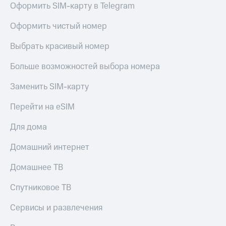
для дома
Оформить SIM-карту в Telegram
Услуги
149 ₽/
Оформить чистый номер
мес
Акции
Выбрать красивый номер
МТС
Домашний
Premium
Больше возможностей выбора номера
интернет
Подписка
Заменить SIM-карту
Домашнее
на гигабайты
ТВ
интернета,
Перейти на eSIM
фильмы,
Спутниковое
музыка
Для дома
ТВ
и многое
другое
Домашний интернет
Перейти
в МТС
Семейная
со своим
Домашнее ТВ
группа
номером
Скидка
Спутниковое ТВ
Поддержка
на тарифы,
общие
Сервисы и развлечения
висы и подписки
подписки
МТС
и услуги,