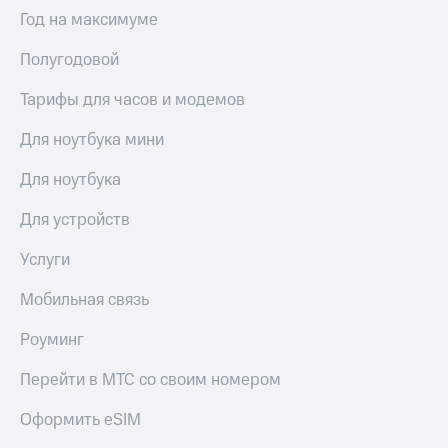
Интернет,
Выбрать
Год на максимуме
ТВ и телефон
красивый
для дома
номер
Полугодовой
Заменить
Услуги
SIM-
Тарифы для часов и модемов
карту
Личный
Для ноутбука мини
кабинет
Перейти
интернета
на
Для ноутбука
и
eSIM
ТВ
Для устройств
Личный
Для дома
кабинет
Выберите
Услуги
спутникового
и подключите
ТВ
ТВ
Мобильная связь
Скачать
с выгодным
приложение
тарифом
Роуминг
Мой
МТС
Перейти в МТС со своим номером
Акции
Тарифы
Интернет,
Оформить eSIM
ТВ и телефон
Видеонаблюдение
для дома