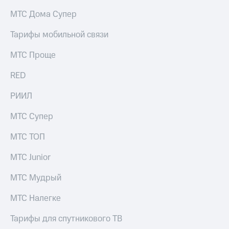
на связь
МТС Дома Супер
Роуминг
Тарифы
Тарифы мобильной связи
RED,
Семейная
РИИЛ
МТС Проще
группа
и МТС
Супер
RED
Заказать
дешевле
SIM-
при
карту
РИИЛ
оплате
с карты
Оформить
МТС
МТС Супер
eSIM
Деньги
МТС ТОП
SIM-
Выберите
карта
и подключите
МТС Junior
для
ТВ
иностранцев
с выгодным
МТС Мудрый
тарифом
Оформить
МТС Налегке
чистый
Тарифы
номер
Тарифы для спутникового ТВ