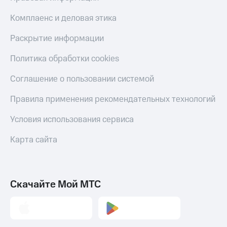
КИОН
и не
Строки
Комплаенс и деловая этика
только
Live
Безопасность
Раскрытие информации
Гудок
Финансы
Политика обработки cookies
Мой
Детям
Соглашение о пользовании системой
МТС
и родителям
Правила применения рекомендательных технологий
Все
Здоровье
приложения
и фитнес
Условия использования сервиса
Инвестиции
Приложения
Карта сайта
от МТС
Получайте
доход
Акции
онлайн
Скачайте Мой МТС
Приложения
Страхование
КИОН
Покупка
КИОН
полисов
Музыка
онлайн