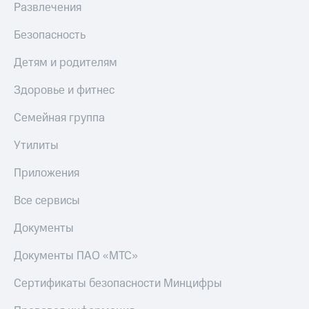
Развлечения
МТС
Live
Деньги
Безопасность
МТС
Гудок
Накопления
Детям и родителям
Мой
Откладывайте
МТС
деньги
Здоровье и фитнес
и получайте
Все
доход 15%
Семейная группа
приложения
Акции
Финансы
Условия
Утилиты
Инвестиции
пополнения
Получайте
Приложения
Скидка
доход
30%
онлайн
Все сервисы
на связь
Страхование
Документы
Покупка
Тарифы
полисов
RED,
Документы ПАО «МТС»
онлайн
РИИЛ
Скидка 30%
и МТС Супер
Сертификаты безопасности Минцифры
на связь
дешевле
при оплате