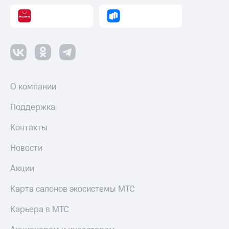
оператора
Оплата
интернета
и
ТВ
Переводы
О компании
с
телефона
на карту
Поддержка
МТС Pay
Контакты
Оплата
Новости
по QR-
коду
Акции
за границей
Карта салонов экосистемы МТС
тернет-магазин
Смартфоны
Карьера в МТС
Наушники