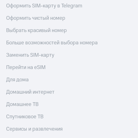
Live
Безопасность
Оформить SIM-карту в Telegram
Гудок
Финансы
Оформить чистый номер
Мой
Детям
Выбрать красивый номер
МТС
и родителям
Больше возможностей выбора номера
Все
Здоровье
приложения
и фитнес
Заменить SIM-карту
Инвестиции
Приложения
Перейти на eSIM
от МТС
Получайте
доход
Акции
Для дома
онлайн
Страхование
Приложения
Домашний интернет
КИОН
Покупка
Домашнее ТВ
полисов
КИОН
онлайн
Музыка
Спутниковое ТВ
Скидка 30%
на связь
КИОН
Сервисы и развлечения
Строки
С картой