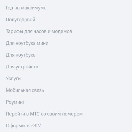
Сертификаты
Подписка
Год на максимуме
безопасности
на гигабайты
интернета,
Всё
Полугодовой
фильмы,
под
музыка
Тарифы для часов и модемов
рукой
и многое
в Мой МТС
другое
Для ноутбука мини
Семейная
Посмотрите,
группа
Для ноутбука
что
полезного
Скидка
есть
Для устройств
на тарифы,
в нашем
общие
приложении
Услуги
подписки
и услуги,
КИОН
Мобильная связь
доступ
к геолокации
КИОН
Кино,
Роуминг
Музыка
музыка,
книги
Перейти в МТС со своим номером
КИОН
и не
Строки
только
Оформить eSIM