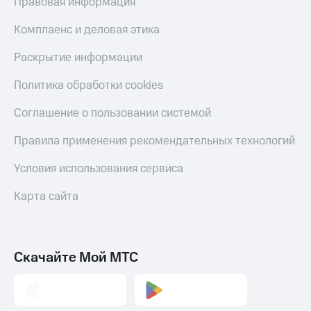
Правовая информация
С картой
с карты
МТС
МТС Деньги
Комплаенс и деловая этика
Деньги
МТС
Обзоры
Раскрытие информации
Накопления
товаров
Политика обработки cookies
Откладывайте
Скидки
деньги
до 40%
и получайте
Соглашение о пользовании системой
на смартфоны
доход 15%
Платежи
Правила применения рекомендательных технологий
при
и
покупке
переводы
Условия использования сервиса
со связью
МТС
Пополнить
Карта сайта
номер
МТС
Настройки
Скачайте Мой МТС
автоплатежа
Пополнить
номер
другого