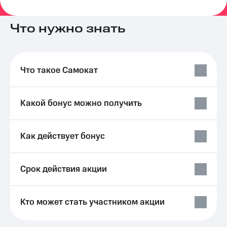
на связь
Что нужно знать
Роуминг
Тарифы
RED,
Семейная
РИИЛ
группа
и МТС
Супер
Что такое Самокат
Заказать
дешевле
SIM-
при
карту
оплате
Какой бонус можно получить
с карты
Оформить
МТС
eSIM
Деньги
Как действует бонус
SIM-
Выберите
карта
и подключите
для
ТВ
Срок действия акции
иностранцев
с выгодным
тарифом
Оформить
чистый
Тарифы
Кто может стать участником акции
номер
Интернет,