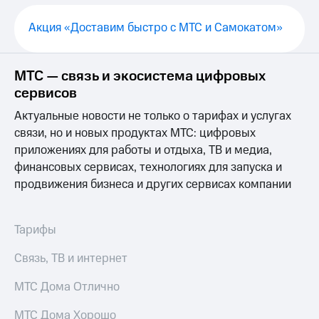
Выбрать
ТВ и телефон
красивый
для дома
Акция «Доставим быстро с МТС и Самокатом»
номер
Услуги
Заменить
SIM-
Личный
МТС — связь и экосистема цифровых
карту
кабинет
сервисов
интернета
Перейти
и
Актуальные новости не только о тарифах и услугах
на
ТВ
связи, но и новых продуктах МТС: цифровых
eSIM
Личный
приложениях для работы и отдыха, ТВ и медиа,
кабинет
Для дома
спутникового
финансовых сервисах, технологиях для запуска и
Выберите
ТВ
продвижения бизнеса и других сервисах компании
и подключите
Скачать
ТВ
приложение
с выгодным
Мой
Тарифы
тарифом
МТС
Акции
Связь, ТВ и интернет
Тарифы
Интернет,
МТС Дома Отлично
ТВ и телефон
Видеонаблюдение
для дома
для дома
МТС Дома Хорошо