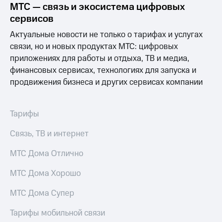
Выбрать
ТВ и телефон
МТС — связь и экосистема цифровых
красивый
для дома
сервисов
номер
Услуги
Актуальные новости не только о тарифах и услугах
Заменить
связи, но и новых продуктах МТС: цифровых
SIM-
Личный
приложениях для работы и отдыха, ТВ и медиа,
карту
кабинет
интернета
финансовых сервисах, технологиях для запуска и
Перейти
и
продвижения бизнеса и других сервисах компании
на
ТВ
eSIM
Личный
кабинет
Тарифы
Для дома
спутникового
Выберите
ТВ
Связь, ТВ и интернет
и подключите
Скачать
ТВ
приложение
с выгодным
МТС Дома Отлично
Мой
тарифом
МТС
Акции
МТС Дома Хорошо
Тарифы
Интернет,
МТС Дома Супер
ТВ и телефон
Видеонаблюдение
для дома
для дома
Тарифы мобильной связи