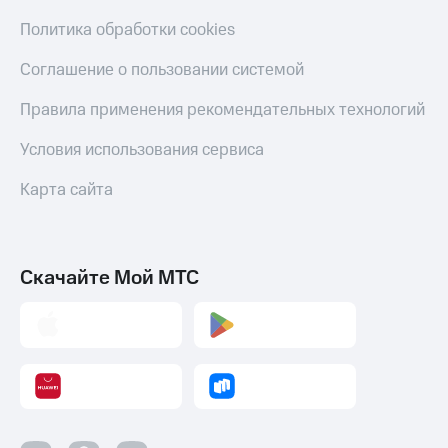
С картой
с карты
МТС
МТС Деньги
Политика обработки cookies
Деньги
МТС
Обзоры
Соглашение о пользовании системой
Накопления
товаров
Правила применения рекомендательных технологий
Откладывайте
Скидки
деньги
до 40%
Условия использования сервиса
и получайте
на смартфоны
доход 15%
Карта сайта
Платежи
при
и
покупке
переводы
со связью
МТС
Скачайте Мой МТС
Пополнить
номер
МТС
Настройки
автоплатежа
Пополнить
номер
другого