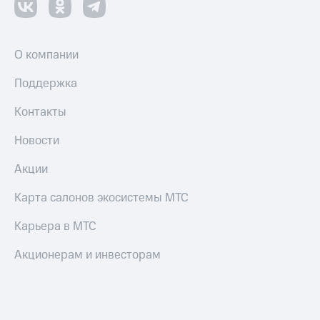
оператора
Оплата
интернета
О компании
и
ТВ
Поддержка
Переводы
Контакты
с
телефона
Новости
на карту
Акции
МТС Pay
Карта салонов экосистемы МТС
Оплата
по QR-
Карьера в МТС
коду
за границей
Акционерам и инвесторам
тернет-магазин
Смартфоны
Наушники