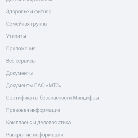
МТС
Live
Деньги
Здоровье и фитнес
МТС
Гудок
Накопления
Семейная группа
Мой
Откладывайте
МТС
Утилиты
деньги
и получайте
Все
Приложения
доход 15%
приложения
Акции
Финансы
Все сервисы
Условия
Инвестиции
пополнения
Документы
Получайте
Скидка
доход
Документы ПАО «МТС»
30%
онлайн
на связь
Страхование
Сертификаты безопасности Минцифры
Покупка
Тарифы
Правовая информация
полисов
RED,
онлайн
РИИЛ
Комплаенс и деловая этика
Скидка 30%
и МТС Супер
на связь
дешевле
Раскрытие информации
при оплате