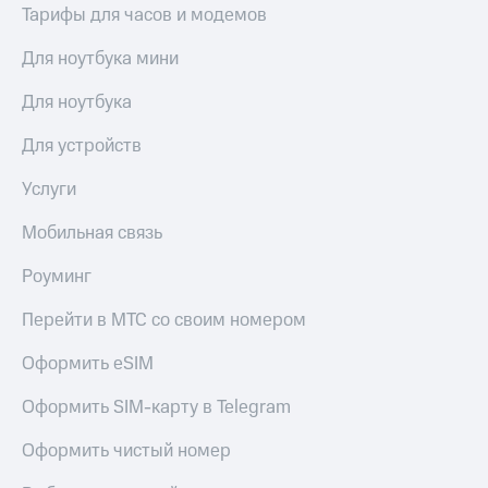
Сертификаты
Тарифы для часов и модемов
Подписка
безопасности
на гигабайты
Для ноутбука мини
интернета,
Всё
фильмы,
под
Для ноутбука
музыка
рукой
и многое
в Мой МТС
Для устройств
другое
Семейная
Посмотрите,
Услуги
группа
что
полезного
Скидка
Мобильная связь
есть
на тарифы,
в нашем
общие
Роуминг
приложении
подписки
и услуги,
Перейти в МТС со своим номером
КИОН
доступ
к геолокации
Оформить eSIM
КИОН
Кино,
Музыка
музыка,
Оформить SIM-карту в Telegram
книги
КИОН
и не
Оформить чистый номер
Строки
только