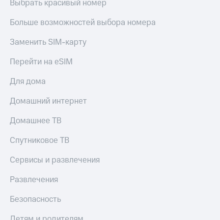
Выбрать красивый номер
Live
Безопасность
Гудок
Больше возможностей выбора номера
Финансы
Мой
Заменить SIM-карту
Детям
МТС
и родителям
Перейти на eSIM
Все
Здоровье
приложения
и фитнес
Для дома
Инвестиции
Приложения
Домашний интернет
от МТС
Получайте
Домашнее ТВ
доход
Акции
онлайн
Спутниковое ТВ
Страхование
Приложения
КИОН
Сервисы и развлечения
Покупка
полисов
КИОН
Развлечения
онлайн
Музыка
Скидка 30%
на связь
Безопасность
КИОН
Строки
С картой
Детям и родителям