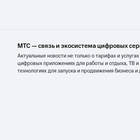
Тарифы RED, РИИЛ и МТС Супер дешев
Обзоры товаров
Скидки до 40%
МТС — связь и экосистема цифровых се
на смартфоны
Актуальные новости не только о тарифах и услугах
при покупке со связью МТС
цифровых приложениях для работы и отдыха, ТВ и
технологиях для запуска и продвижения бизнеса и