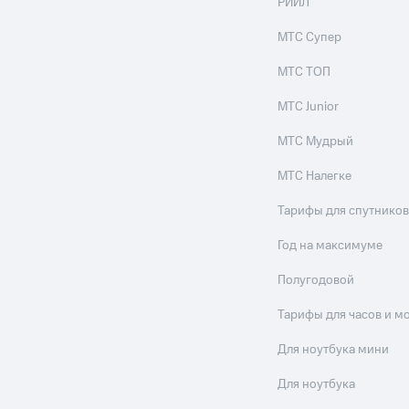
РИИЛ
МТС Супер
МТС ТОП
МТС Junior
МТС Мудрый
МТС Налегке
Тарифы для спутников
Год на максимуме
Полугодовой
Тарифы для часов и м
Для ноутбука мини
Для ноутбука