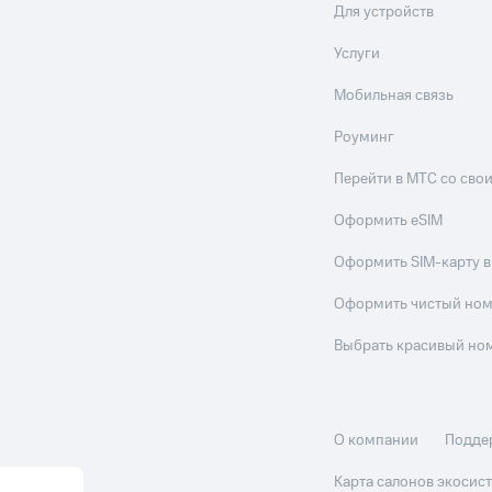
Для устройств
Услуги
Мобильная связь
Роуминг
Перейти в МТС со св
Оформить eSIM
Оформить SIM-карту в
Оформить чистый но
Выбрать красивый но
О компании
Подде
Карта салонов экоси