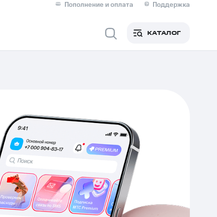
Пополнение и оплата
Поддержка
Скидка 30% на связь
Личные кабинеты
КАТАЛОГ
Мобильная связь
IM-карта для иностранцев
M
Для дома
оим номером
Поддержка
Сервисы и подписки
ой МТС
фитнес
Приложения от МТС