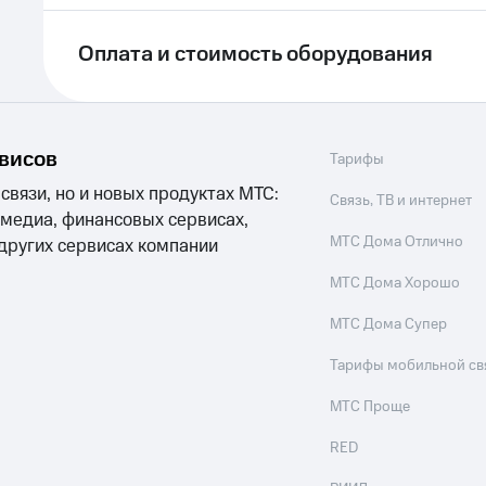
ле при оплате с карты МТС Деньги
Оплата и стоимость оборудования
рвисов
Тарифы
 связи, но и новых продуктах МТС:
Связь, ТВ и интернет
 медиа, финансовых сервисах,
МТС Дома Отлично
 других сервисах компании
МТС Дома Хорошо
МТС Дома Супер
Тарифы мобильной св
МТС Проще
RED