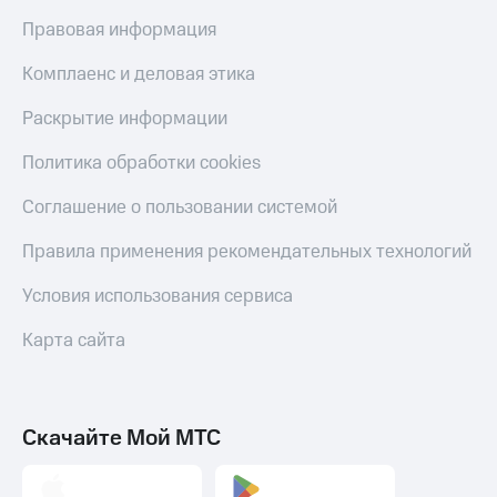
Правовая информация
КИОН
Скидка 30%
Строки
на связь
Комплаенс и деловая этика
Live
С картой
Раскрытие информации
МТС
Гудок
Деньги
Политика обработки cookies
Мой
МТС
МТС
Накопления
Соглашение о пользовании системой
Все
Откладывайте
Правила применения рекомендательных технологий
приложения
деньги
Финансы
и получайте
Условия использования сервиса
Инвестиции
доход 15%
Карта сайта
Получайте
Акции
доход
Условия
онлайн
пополнения
Страхование
Скидка
Скачайте Мой МТС
30%
Покупка
на связь
полисов