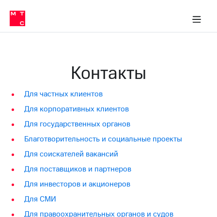
Перенести
ка 30% на связь
обильная связь
Сервисы и подписки
Интернет-магазин
Для дома
Скидка 30% на связь
Личные кабинеты
Финансы
Приложения
номер
ичные кабинеты
в МТС
Мобильная
связь
Тарифы
Интернет
Контакты
и
ТВ
Услуги
Для частных клиентов
Спутниковое
ТВ
Для корпоративных клиентов
Роуминг
МТС
Для государственных органов
Деньги
Благотворительность и социальные проекты
Личный
кабинет
Мобильная связь
Для соискателей вакансий
Скачать
Перенести
приложение
Для поставщиков и партнеров
номер
Мой
в МТС
Для инвесторов и акционеров
МТС
Акции
Тарифы
Для СМИ
Скидка 30%
Для правоохранительных органов и судов
Услуги