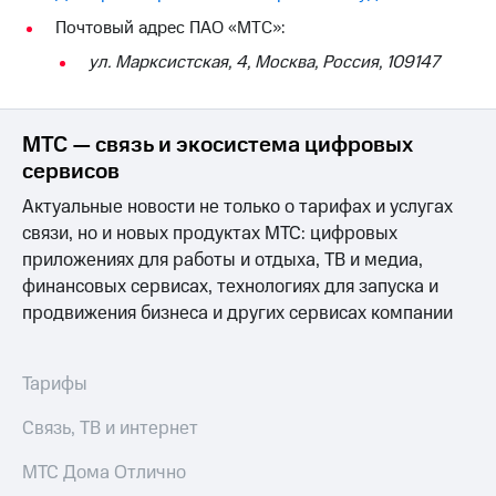
на связь
Почтовый адрес ПАО «МТС»:
Роуминг
Тарифы
ул. Марксистская, 4, Москва, Россия, 109147
RED,
Семейная
РИИЛ
группа
и МТС
МТС — связь и экосистема цифровых
Супер
Заказать
дешевле
сервисов
SIM-
при
Актуальные новости не только о тарифах и услугах
карту
оплате
с карты
связи, но и новых продуктах МТС: цифровых
Оформить
МТС
приложениях для работы и отдыха, ТВ и медиа,
eSIM
Деньги
финансовых сервисах, технологиях для запуска и
SIM-
продвижения бизнеса и других сервисах компании
Выберите
карта
и подключите
для
ТВ
иностранцев
с выгодным
Тарифы
тарифом
Оформить
Связь, ТВ и интернет
чистый
Тарифы
номер
МТС Дома Отлично