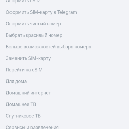
Оформить eSIM
Premium
доступ
к геолокации
Оформить SIM-карту в Telegram
Подписка
Сертификаты
на гигабайты
Оформить чистый номер
безопасности
интернета,
фильмы,
Выбрать красивый номер
Всё
музыка
и многое
под
Больше возможностей выбора номера
другое
рукой
в Мой МТС
Заменить SIM-карту
Семейная
группа
Посмотрите,
Перейти на eSIM
что
Скидка
полезного
на тарифы,
Для дома
есть
общие
в нашем
подписки
Домашний интернет
приложении
и услуги,
доступ
Домашнее ТВ
КИОН
к геолокации
Спутниковое ТВ
КИОН
Кино,
Музыка
музыка,
Сервисы и развлечения
книги