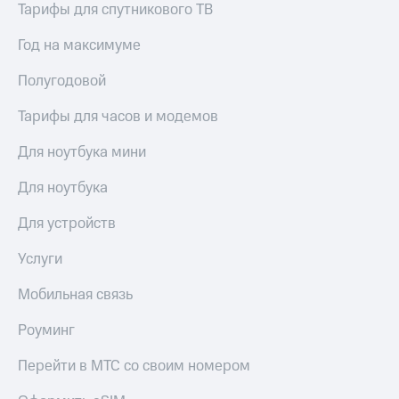
Тарифы для спутникового ТВ
для дома
Услуги
Год на максимуме
149 ₽/
мес
Акции
Полугодовой
МТС
Домашний
Premium
Тарифы для часов и модемов
интернет
Подписка
Для ноутбука мини
Домашнее
на гигабайты
ТВ
интернета,
Для ноутбука
фильмы,
Спутниковое
музыка
Для устройств
ТВ
и многое
другое
Услуги
Перейти
в МТС
Семейная
Мобильная связь
со своим
группа
номером
Роуминг
Скидка
Поддержка
на тарифы,
общие
Перейти в МТС со своим номером
висы и подписки
подписки
МТС
и услуги,