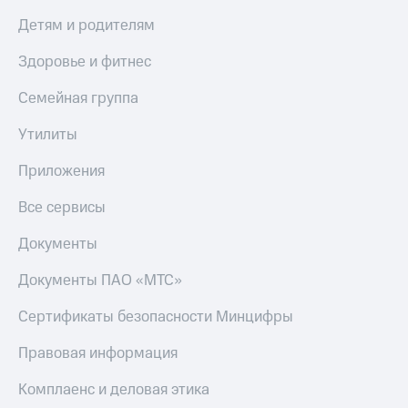
Live
Безопасность
Детям и родителям
Гудок
Финансы
Здоровье и фитнес
Мой
Детям
МТС
и родителям
Семейная группа
Все
Здоровье
Утилиты
приложения
и фитнес
Приложения
Инвестиции
Приложения
от МТС
Все сервисы
Получайте
доход
Акции
Документы
онлайн
Страхование
Приложения
Документы ПАО «МТС»
КИОН
Покупка
Сертификаты безопасности Минцифры
полисов
КИОН
онлайн
Музыка
Скидка 30%
Правовая информация
на связь
КИОН
Комплаенс и деловая этика
Строки
С картой