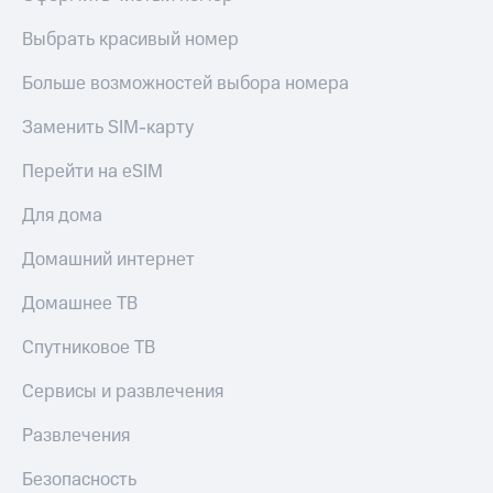
Сертификаты
Подписка
безопасности
Выбрать красивый номер
на гигабайты
интернета,
Всё
Больше возможностей выбора номера
фильмы,
под
музыка
рукой
Заменить SIM-карту
и многое
в Мой МТС
другое
Семейная
Перейти на eSIM
Посмотрите,
группа
что
Для дома
полезного
Скидка
есть
на тарифы,
Домашний интернет
в нашем
общие
приложении
подписки
Домашнее ТВ
и услуги,
КИОН
доступ
Спутниковое ТВ
к геолокации
КИОН
Кино,
Сервисы и развлечения
Музыка
музыка,
книги
Развлечения
КИОН
и не
Строки
только
Безопасность