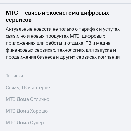
на связь
МТС — связь и экосистема цифровых
Роуминг
Тарифы
сервисов
RED,
Семейная
РИИЛ
Актуальные новости не только о тарифах и услугах
группа
и МТС
связи, но и новых продуктах МТС: цифровых
Супер
приложениях для работы и отдыха, ТВ и медиа,
Заказать
дешевле
SIM-
при
финансовых сервисах, технологиях для запуска и
карту
оплате
продвижения бизнеса и других сервисах компании
с карты
Оформить
МТС
eSIM
Деньги
Тарифы
SIM-
Выберите
Связь, ТВ и интернет
карта
и подключите
для
ТВ
иностранцев
МТС Дома Отлично
с выгодным
тарифом
Оформить
МТС Дома Хорошо
чистый
Тарифы
номер
МТС Дома Супер
Интернет,