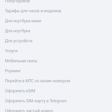
Полугодовой
Услуги
149 ₽/
мес
Тарифы для часов и модемов
Акции
МТС
Для ноутбука мини
Домашний
Premium
интернет
Для ноутбука
Подписка
Домашнее
на гигабайты
Для устройств
ТВ
интернета,
фильмы,
Спутниковое
Услуги
музыка
ТВ
и многое
Мобильная связь
другое
Перейти
Семейная
в МТС
Роуминг
группа
со своим
номером
Скидка
Перейти в МТС со своим номером
на тарифы,
Поддержка
общие
Оформить eSIM
подписки
висы и подписки
и услуги,
Оформить SIM-карту в Telegram
МТС
доступ
Premium
к геолокации
Оформить чистый номер