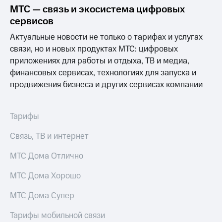
Выбрать
ТВ и телефон
МТС — связь и экосистема цифровых
красивый
для дома
сервисов
номер
Услуги
Актуальные новости не только о тарифах и услугах
Заменить
связи, но и новых продуктах МТС: цифровых
SIM-
Личный
карту
кабинет
приложениях для работы и отдыха, ТВ и медиа,
интернета
финансовых сервисах, технологиях для запуска и
Перейти
и
продвижения бизнеса и других сервисах компании
на
ТВ
eSIM
Личный
кабинет
Для дома
спутникового
Тарифы
Выберите
ТВ
и подключите
Скачать
Связь, ТВ и интернет
ТВ
приложение
с выгодным
Мой
МТС Дома Отлично
тарифом
МТС
Акции
МТС Дома Хорошо
Тарифы
Интернет,
МТС Дома Супер
ТВ и телефон
Видеонаблюдение
для дома
для дома
Тарифы мобильной связи