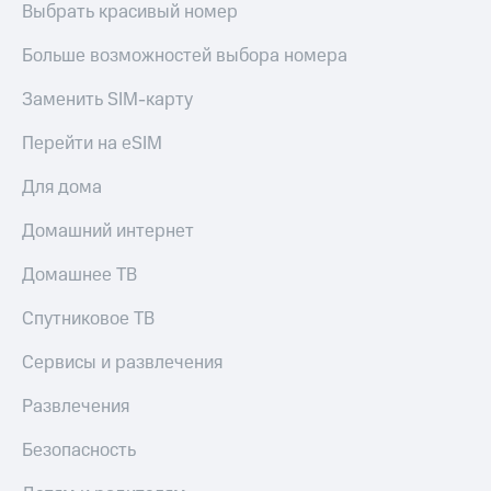
Live
Выбрать красивый номер
Безопасность
Гудок
Финансы
Больше возможностей выбора номера
Мой
Детям
Заменить SIM-карту
МТС
и родителям
Перейти на eSIM
Все
Здоровье
приложения
и фитнес
Для дома
Инвестиции
Приложения
Домашний интернет
от МТС
Получайте
Домашнее ТВ
доход
Акции
онлайн
Спутниковое ТВ
Страхование
Приложения
КИОН
Покупка
Сервисы и развлечения
полисов
КИОН
онлайн
Развлечения
Музыка
Скидка 30%
на связь
Безопасность
КИОН
Строки
С картой