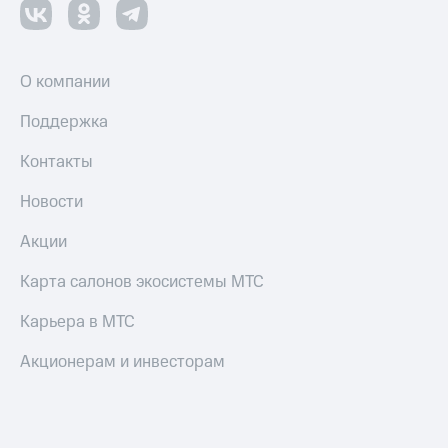
оператора
Оплата
интернета
О компании
и
ТВ
Поддержка
Переводы
Контакты
с
телефона
Новости
на карту
Акции
МТС Pay
Карта салонов экосистемы МТС
Оплата
по QR-
Карьера в МТС
коду
за границей
Акционерам и инвесторам
тернет-магазин
Смартфоны
Наушники