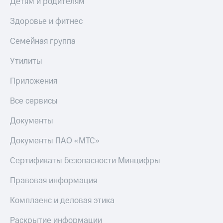
Детям и родителям
МТС
Live
Деньги
Здоровье и фитнес
МТС
Гудок
Накопления
Семейная группа
Мой
Откладывайте
МТС
Утилиты
деньги
и получайте
Все
Приложения
доход 15%
приложения
Акции
Финансы
Все сервисы
Условия
Инвестиции
пополнения
Документы
Получайте
Скидка
доход
30%
Документы ПАО «МТС»
онлайн
на связь
Страхование
Сертификаты безопасности Минцифры
Покупка
Тарифы
Правовая информация
полисов
RED,
онлайн
РИИЛ
Скидка 30%
и МТС Супер
Комплаенс и деловая этика
на связь
дешевле
при оплате
Раскрытие информации