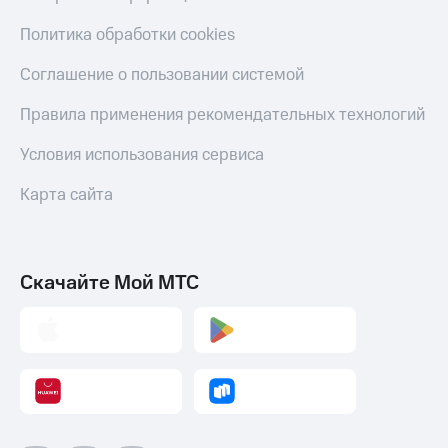
С картой
с карты
МТС
МТС Деньги
Политика обработки cookies
Деньги
МТС
Обзоры
Соглашение о пользовании системой
Накопления
товаров
Правила применения рекомендательных технологий
Откладывайте
Скидки
деньги
до 40%
Условия использования сервиса
и получайте
на смартфоны
доход 15%
Карта сайта
Платежи
при
и
покупке
переводы
со связью
МТС
Пополнить
Скачайте Мой МТС
номер
МТС
Настройки
автоплатежа
Пополнить
номер
другого