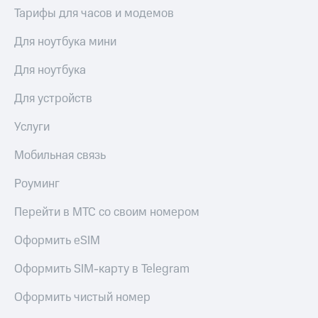
Сертификаты
Тарифы для часов и модемов
Подписка
безопасности
на гигабайты
Для ноутбука мини
интернета,
Всё
фильмы,
под
музыка
Для ноутбука
рукой
и многое
в Мой МТС
другое
Для устройств
Семейная
Посмотрите,
группа
Услуги
что
полезного
Скидка
Мобильная связь
есть
на тарифы,
в нашем
общие
Роуминг
приложении
подписки
и услуги,
Перейти в МТС со своим номером
КИОН
доступ
к геолокации
Оформить eSIM
КИОН
Кино,
Музыка
музыка,
Оформить SIM-карту в Telegram
книги
КИОН
и не
Строки
Оформить чистый номер
только