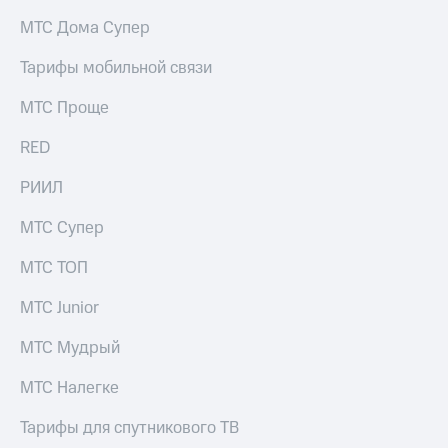
на связь
МТС Дома Супер
Роуминг
Тарифы
Тарифы мобильной связи
RED,
Семейная
РИИЛ
МТС Проще
группа
и МТС
Супер
RED
Заказать
дешевле
SIM-
при
карту
РИИЛ
оплате
с карты
Оформить
МТС
МТС Супер
eSIM
Деньги
МТС ТОП
SIM-
Выберите
карта
и подключите
МТС Junior
для
ТВ
иностранцев
с выгодным
МТС Мудрый
тарифом
Оформить
МТС Налегке
чистый
Тарифы
номер
Тарифы для спутникового ТВ
Интернет,