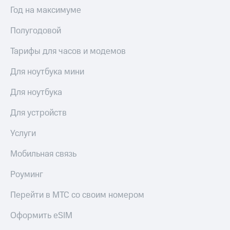
Выбрать
ТВ и телефон
Год на максимуме
красивый
для дома
номер
Полугодовой
Услуги
Заменить
SIM-
Тарифы для часов и модемов
Личный
карту
кабинет
интернета
Для ноутбука мини
Перейти
и
на
ТВ
Для ноутбука
eSIM
Личный
кабинет
Для устройств
Для дома
спутникового
Выберите
ТВ
Услуги
и подключите
Скачать
ТВ
приложение
Мобильная связь
с выгодным
Мой
тарифом
МТС
Роуминг
Акции
Тарифы
Перейти в МТС со своим номером
Интернет,
ТВ и телефон
Видеонаблюдение
Оформить eSIM
для дома
для дома