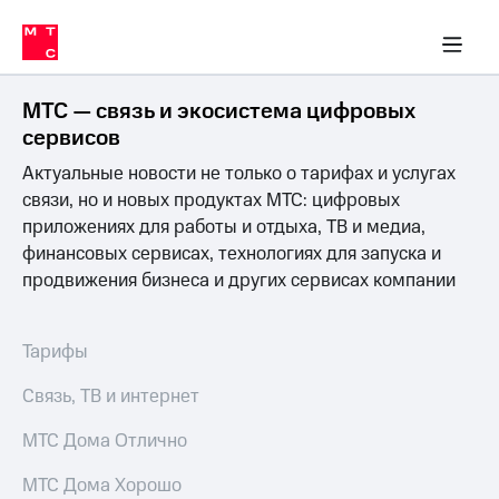
Перенести
ка 30% на связь
обильная связь
Сервисы и подписки
Интернет-магазин
Для дома
Скидка 30% на связь
Личные кабинеты
Финансы
Приложения
номер
ичные кабинеты
в МТС
Мобильная
связь
МТС — связь и экосистема цифровых
Тарифы
Интернет
сервисов
и
Актуальные новости не только о тарифах и услугах
ТВ
Услуги
связи, но и новых продуктах МТС: цифровых
Спутниковое
приложениях для работы и отдыха, ТВ и медиа,
ТВ
финансовых сервисах, технологиях для запуска и
Роуминг
продвижения бизнеса и других сервисах компании
МТС
Деньги
Личный
кабинет
Мобильная связь
Тарифы
Скачать
Перенести
приложение
номер
Связь, ТВ и интернет
Мой
в МТС
МТС
МТС Дома Отлично
Акции
Тарифы
МТС Дома Хорошо
Скидка 30%
Услуги