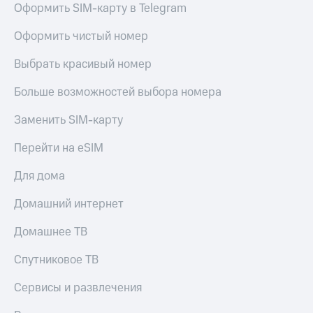
Оформить SIM-карту в Telegram
Услуги
149 ₽/
мес
Акции
Оформить чистый номер
МТС
Домашний
Выбрать красивый номер
Premium
интернет
Больше возможностей выбора номера
Подписка
Домашнее
на гигабайты
ТВ
интернета,
Заменить SIM-карту
фильмы,
Спутниковое
музыка
Перейти на eSIM
ТВ
и многое
другое
Для дома
Перейти
Семейная
в МТС
группа
Домашний интернет
со своим
номером
Скидка
Домашнее ТВ
на тарифы,
Поддержка
общие
Спутниковое ТВ
подписки
висы и подписки
и услуги,
Сервисы и развлечения
МТС
доступ
Premium
к геолокации