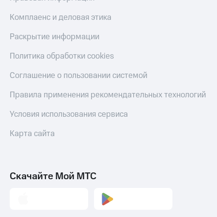
Live
Безопасность
Комплаенс и деловая этика
Гудок
Финансы
Раскрытие информации
Мой
Детям
МТС
и родителям
Политика обработки cookies
Все
Здоровье
Соглашение о пользовании системой
приложения
и фитнес
Правила применения рекомендательных технологий
Инвестиции
Приложения
от МТС
Получайте
Условия использования сервиса
доход
Акции
онлайн
Карта сайта
Страхование
Приложения
КИОН
Покупка
полисов
КИОН
Скачайте Мой МТС
онлайн
Музыка
Скидка 30%
на связь
КИОН
Строки
С картой