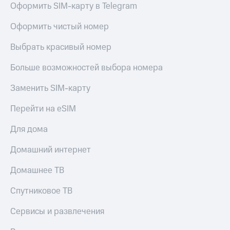
Оформить SIM-карту в Telegram
Услуги
149 ₽/
мес
Акции
Оформить чистый номер
МТС
Домашний
Выбрать красивый номер
Premium
интернет
Больше возможностей выбора номера
Подписка
Домашнее
на гигабайты
ТВ
интернета,
Заменить SIM-карту
фильмы,
Спутниковое
музыка
Перейти на eSIM
ТВ
и многое
другое
Для дома
Перейти
Семейная
в МТС
группа
Домашний интернет
со своим
номером
Скидка
Домашнее ТВ
на тарифы,
Поддержка
общие
Спутниковое ТВ
подписки
висы и подписки
и услуги,
Сервисы и развлечения
МТС
доступ
Premium
к геолокации