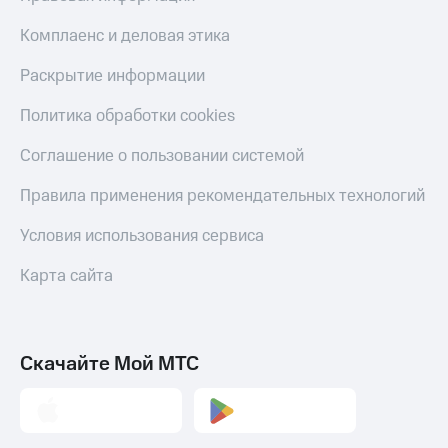
Live
Безопасность
Комплаенс и деловая этика
Гудок
Финансы
Раскрытие информации
Мой
Детям
МТС
и родителям
Политика обработки cookies
Все
Здоровье
Соглашение о пользовании системой
приложения
и фитнес
Правила применения рекомендательных технологий
Инвестиции
Приложения
от МТС
Получайте
Условия использования сервиса
доход
Акции
онлайн
Карта сайта
Страхование
Приложения
КИОН
Покупка
полисов
КИОН
Скачайте Мой МТС
онлайн
Музыка
Скидка 30%
на связь
КИОН
Строки
С картой