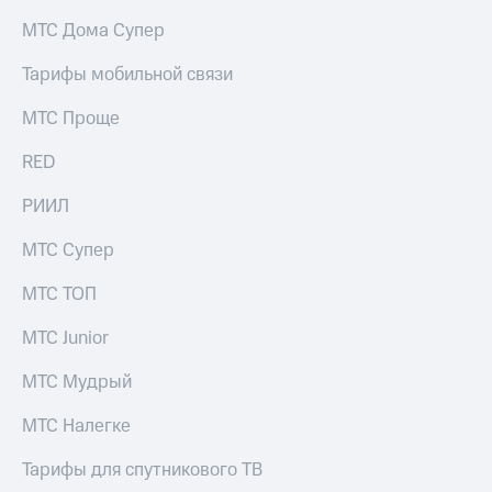
на связь
МТС Дома Супер
Роуминг
Тарифы
Тарифы мобильной связи
RED,
Семейная
РИИЛ
МТС Проще
группа
и МТС
Супер
RED
Заказать
дешевле
SIM-
при
карту
РИИЛ
оплате
с карты
Оформить
МТС
МТС Супер
eSIM
Деньги
МТС ТОП
SIM-
Выберите
карта
и подключите
МТС Junior
для
ТВ
иностранцев
с выгодным
МТС Мудрый
тарифом
Оформить
МТС Налегке
чистый
Тарифы
номер
Тарифы для спутникового ТВ
Интернет,