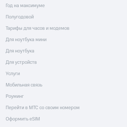
Выбрать
ТВ и телефон
Год на максимуме
красивый
для дома
номер
Полугодовой
Услуги
Заменить
SIM-
Тарифы для часов и модемов
Личный
карту
кабинет
интернета
Для ноутбука мини
Перейти
и
на
ТВ
Для ноутбука
eSIM
Личный
кабинет
Для устройств
Для дома
спутникового
Выберите
ТВ
Услуги
и подключите
Скачать
ТВ
приложение
Мобильная связь
с выгодным
Мой
тарифом
МТС
Роуминг
Акции
Тарифы
Перейти в МТС со своим номером
Интернет,
ТВ и телефон
Видеонаблюдение
Оформить eSIM
для дома
для дома