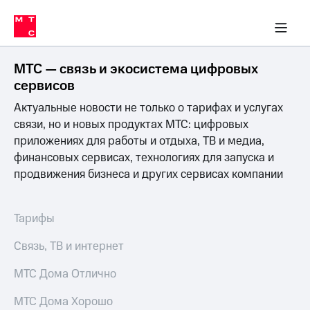
Перенести
ка 30% на связь
обильная связь
Сервисы и подписки
Интернет-магазин
Для дома
Скидка 30% на связь
Личные кабинеты
Финансы
Приложения
номер
ичные кабинеты
в МТС
Мобильная
связь
МТС — связь и экосистема цифровых
Тарифы
Интернет
сервисов
и
Актуальные новости не только о тарифах и услугах
ТВ
Услуги
связи, но и новых продуктах МТС: цифровых
Спутниковое
приложениях для работы и отдыха, ТВ и медиа,
ТВ
финансовых сервисах, технологиях для запуска и
Роуминг
продвижения бизнеса и других сервисах компании
МТС
Деньги
Личный
кабинет
Мобильная связь
Тарифы
Скачать
Перенести
приложение
номер
Связь, ТВ и интернет
Мой
в МТС
МТС
МТС Дома Отлично
Акции
Тарифы
МТС Дома Хорошо
Скидка 30%
Услуги