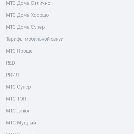
МТС Дома Отлично
Услуги
149 ₽/
мес
МТС Дома Хорошо
Акции
МТС
Домашний
МТС Дома Супер
Premium
интернет
Тарифы мобильной связи
Подписка
Домашнее
на гигабайты
ТВ
МТС Проще
интернета,
фильмы,
Спутниковое
музыка
RED
ТВ
и многое
другое
РИИЛ
Перейти
Семейная
в МТС
группа
МТС Супер
со своим
номером
Скидка
МТС ТОП
на тарифы,
Поддержка
общие
МТС Junior
подписки
висы и подписки
и услуги,
МТС Мудрый
МТС
доступ
Premium
к геолокации