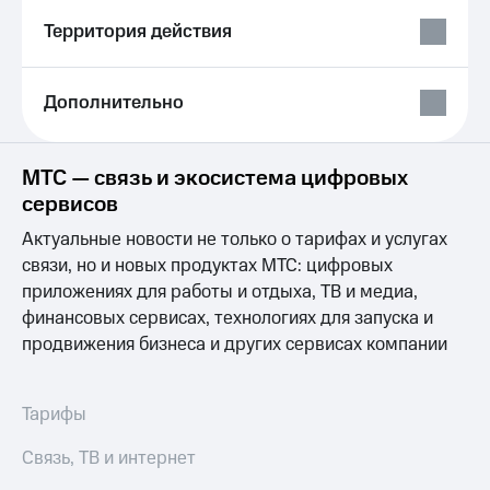
Выбрать
ТВ и телефон
красивый
для дома
Территория действия
номер
Услуги
Заменить
Дополнительно
SIM-
Личный
карту
кабинет
интернета
Перейти
и
МТС — связь и экосистема цифровых
на
ТВ
сервисов
eSIM
Личный
кабинет
Актуальные новости не только о тарифах и услугах
Для дома
спутникового
связи, но и новых продуктах МТС: цифровых
Выберите
ТВ
приложениях для работы и отдыха, ТВ и медиа,
и подключите
Скачать
ТВ
финансовых сервисах, технологиях для запуска и
приложение
с выгодным
Мой
продвижения бизнеса и других сервисах компании
тарифом
МТС
Акции
Тарифы
Тарифы
Интернет,
ТВ и телефон
Видеонаблюдение
Связь, ТВ и интернет
для дома
для дома