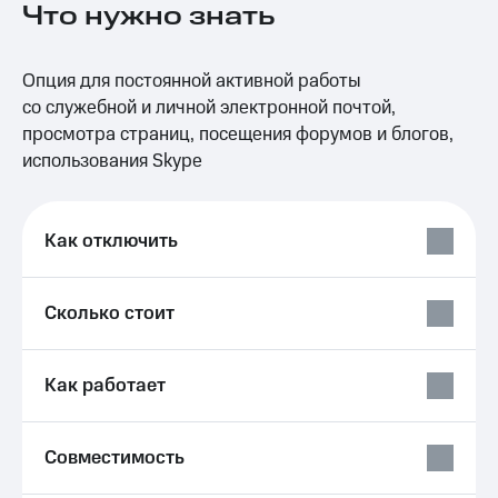
Что нужно знать
на связь
Роуминг
Тарифы
Опция для постоянной активной работы
RED,
Семейная
РИИЛ
со служебной и личной электронной почтой,
группа
и МТС
просмотра страниц, посещения форумов и блогов,
Супер
использования Skype
Заказать
дешевле
SIM-
при
карту
оплате
с карты
Как отключить
Оформить
МТС
eSIM
Деньги
Сколько стоит
SIM-
Выберите
карта
и подключите
для
ТВ
иностранцев
с выгодным
Как работает
тарифом
Оформить
чистый
Тарифы
Совместимость
номер
Интернет,