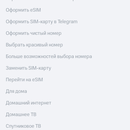
Live
Безопасность
Оформить eSIM
Гудок
Финансы
Оформить SIM-карту в Telegram
Мой
Детям
МТС
и родителям
Оформить чистый номер
Все
Здоровье
Выбрать красивый номер
приложения
и фитнес
Больше возможностей выбора номера
Инвестиции
Приложения
от МТС
Получайте
Заменить SIM-карту
доход
Акции
онлайн
Перейти на eSIM
Страхование
Приложения
Для дома
КИОН
Покупка
полисов
КИОН
Домашний интернет
онлайн
Музыка
Скидка 30%
Домашнее ТВ
на связь
КИОН
Строки
Спутниковое ТВ
С картой