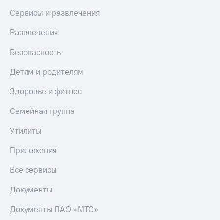
МТС
Live
Сервисы и развлечения
Деньги
МТС
Гудок
Развлечения
Накопления
Мой
Безопасность
Откладывайте
МТС
деньги
Детям и родителям
и получайте
Все
доход 15%
приложения
Акции
Здоровье и фитнес
Финансы
Условия
Инвестиции
пополнения
Семейная группа
Получайте
Скидка
Утилиты
доход
30%
онлайн
на связь
Страхование
Приложения
Покупка
Тарифы
Все сервисы
полисов
RED,
онлайн
РИИЛ
Документы
Скидка 30%
и МТС Супер
на связь
дешевле
Документы ПАО «МТС»
при оплате