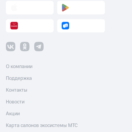
оператора
Оплата
интернета
и
ТВ
Переводы
с
телефона
на карту
О компании
МТС Pay
Поддержка
Оплата
по QR-
Контакты
коду
за границей
Новости
тернет-магазин
Акции
Смартфоны
Карта салонов экосистемы МТС
Наушники