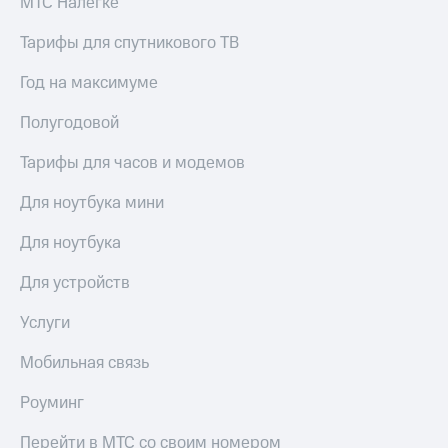
МТС Налегке
Сертификаты
Подписка
безопасности
на гигабайты
Тарифы для спутникового ТВ
интернета,
Всё
фильмы,
Год на максимуме
под
музыка
рукой
и многое
Полугодовой
в Мой МТС
другое
Семейная
Тарифы для часов и модемов
Посмотрите,
группа
что
Для ноутбука мини
полезного
Скидка
есть
на тарифы,
Для ноутбука
в нашем
общие
приложении
подписки
Для устройств
и услуги,
КИОН
доступ
Услуги
к геолокации
КИОН
Кино,
Музыка
Мобильная связь
музыка,
книги
КИОН
и не
Роуминг
Строки
только
Перейти в МТС со своим номером