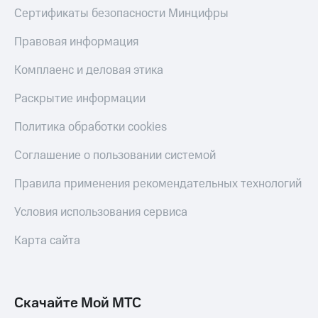
С картой
с карты
Сертификаты безопасности Минцифры
МТС
МТС Деньги
Деньги
Правовая информация
МТС
Обзоры
Накопления
товаров
Комплаенс и деловая этика
Откладывайте
Скидки
Раскрытие информации
деньги
до 40%
и получайте
на смартфоны
Политика обработки cookies
доход 15%
Платежи
при
Соглашение о пользовании системой
и
покупке
переводы
со связью
Правила применения рекомендательных технологий
МТС
Пополнить
номер
Условия использования сервиса
МТС
Карта сайта
Настройки
автоплатежа
Пополнить
Скачайте Мой МТС
номер
другого