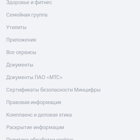
Здоровье и фитнес
КИОН
Скидка 30%
Строки
Семейная группа
на связь
Live
Утилиты
С картой
МТС
Гудок
Приложения
Деньги
Мой
МТС
Все сервисы
МТС
Накопления
Документы
Все
Откладывайте
приложения
деньги
Документы ПАО «МТС»
Финансы
и получайте
Инвестиции
доход 15%
Сертификаты безопасности Минцифры
Получайте
Акции
Правовая информация
доход
Условия
онлайн
пополнения
Комплаенс и деловая этика
Страхование
Скидка
Раскрытие информации
30%
Покупка
на связь
полисов