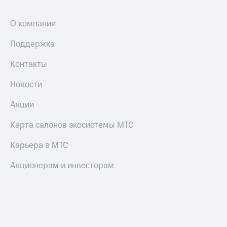
Настройки
О компании
автоплатежа
Поддержка
Пополнить
номер
Контакты
другого
оператора
Новости
Оплата
интернета
Акции
и
ТВ
Карта салонов экосистемы МТС
Переводы
Карьера в МТС
с
телефона
Акционерам и инвесторам
на карту
МТС Pay
Оплата
по QR-