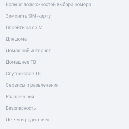
КИОН
Больше возможностей выбора номера
и не
Строки
только
Заменить SIM-карту
Live
Безопасность
Перейти на eSIM
Гудок
Финансы
Для дома
Мой
Детям
МТС
и родителям
Домашний интернет
Все
Здоровье
Домашнее ТВ
приложения
и фитнес
Спутниковое ТВ
Инвестиции
Приложения
от МТС
Сервисы и развлечения
Получайте
доход
Акции
Развлечения
онлайн
Приложения
Страхование
Безопасность
КИОН
Покупка
Детям и родителям
КИОН
полисов
Музыка
онлайн