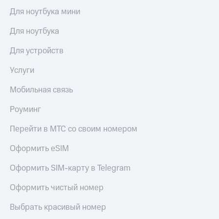
Premium
доступ
Для ноутбука мини
к геолокации
Подписка
Для ноутбука
Сертификаты
на гигабайты
безопасности
интернета,
Для устройств
фильмы,
Всё
музыка
Услуги
и многое
под
другое
рукой
Мобильная связь
в Мой МТС
Семейная
группа
Роуминг
Посмотрите,
что
Скидка
Перейти в МТС со своим номером
полезного
на тарифы,
есть
общие
Оформить eSIM
в нашем
подписки
приложении
и услуги,
Оформить SIM-карту в Telegram
доступ
КИОН
к геолокации
Оформить чистый номер
КИОН
Кино,
Музыка
Выбрать красивый номер
музыка,
книги