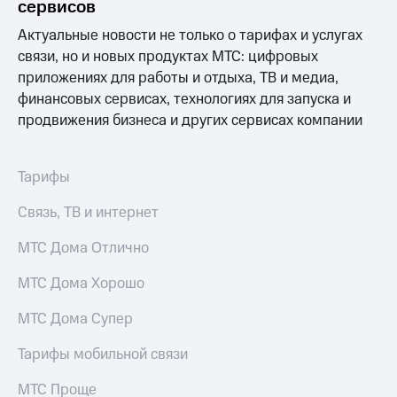
Интернет,
Выбрать
сервисов
ТВ и телефон
красивый
Актуальные новости не только о тарифах и услугах
для дома
номер
связи, но и новых продуктах МТС: цифровых
Заменить
приложениях для работы и отдыха, ТВ и медиа,
Услуги
SIM-
финансовых сервисах, технологиях для запуска и
карту
Личный
продвижения бизнеса и других сервисах компании
кабинет
Перейти
интернета
на
и
eSIM
Тарифы
ТВ
Личный
Для дома
Связь, ТВ и интернет
кабинет
Выберите
спутникового
и подключите
МТС Дома Отлично
ТВ
ТВ
Скачать
с выгодным
МТС Дома Хорошо
приложение
тарифом
Мой
МТС Дома Супер
МТС
Акции
Тарифы
Тарифы мобильной связи
Интернет,
ТВ и телефон
Видеонаблюдение
для дома
МТС Проще