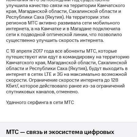
на связь
улучшила качество связи на территории Камчатского
края, Магаданской области, Сахалинской области и
Роуминг
Тарифы
Республики Саха (Якутия). На территории этих
RED,
регионов МТС активно развивала сети мобильного
Семейная
РИИЛ
интернета, а на Камчатке и в Магадане подключила
группа
и МТС
сети к подводной оптической линии, что позволило
Супер
существенно улучшить скорость интернета.
Заказать
дешевле
SIM-
С 18 апреля 2017 года все абоненты МТС, которые
при
карту
путешествуют или едут в командировку на территорию
оплате
Камчатского края, Магаданской области, Сахалинской
с карты
Оформить
области и Республики Саха (Якутия), будут выходить в
МТС
eSIM
интернет в сетях LTE и 3G на максимально возможной
Деньги
скорости. Ограничение скорости интернета до 128
SIM-
Кбит/, которое действовало ранее из-за ограничений
Выберите
карта
спутниковых каналов, отменено.
и подключите
для
ТВ
Удачного серфинга в сети МТС
иностранцев
с выгодным
тарифом
Оформить
чистый
Тарифы
номер
МТС — связь и экосистема цифровых