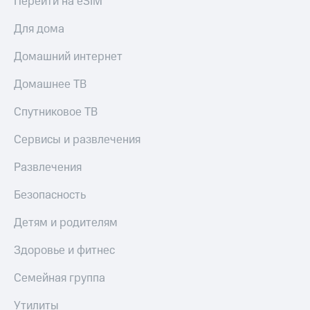
Перейти на eSIM
онлайн
Тарифы
Для дома
RED,
Скидка 30%
РИИЛ
на связь
и МТС Супер
Домашний интернет
дешевле
С картой
при оплате
Домашнее ТВ
МТС
с карты
Деньги
МТС Деньги
Спутниковое ТВ
МТС
Обзоры
Накопления
Сервисы и развлечения
товаров
Откладывайте
Развлечения
Скидки
деньги
до 40%
и получайте
Безопасность
доход 15%
на смартфоны
Детям и родителям
Платежи
при
и
покупке
Здоровье и фитнес
переводы
со связью
МТС
Семейная группа
Пополнить
номер
Утилиты
МТС