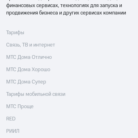
Premium
финансовых сервисах, технологиях для запуска и
доступ
к геолокации
продвижения бизнеса и других сервисах компании
Подписка
Сертификаты
на гигабайты
безопасности
интернета,
Тарифы
фильмы,
Всё
музыка
Связь, ТВ и интернет
и многое
под
другое
рукой
МТС Дома Отлично
в Мой МТС
Семейная
группа
МТС Дома Хорошо
Посмотрите,
что
Скидка
МТС Дома Супер
полезного
на тарифы,
есть
общие
Тарифы мобильной связи
в нашем
подписки
приложении
и услуги,
МТС Проще
доступ
КИОН
к геолокации
RED
КИОН
Кино,
Музыка
РИИЛ
музыка,
книги