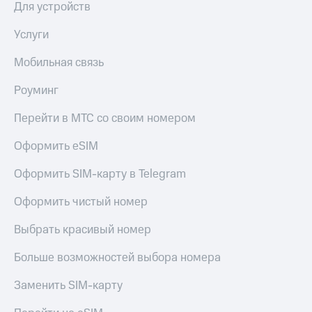
Для устройств
КИОН
Скидка 30%
Строки
Услуги
на связь
Live
Мобильная связь
С картой
МТС
Гудок
Деньги
Роуминг
Мой
МТС
Перейти в МТС со своим номером
МТС
Накопления
Оформить eSIM
Все
Откладывайте
приложения
деньги
Оформить SIM-карту в Telegram
Финансы
и получайте
Инвестиции
доход 15%
Оформить чистый номер
Получайте
Акции
Выбрать красивый номер
доход
Условия
онлайн
пополнения
Больше возможностей выбора номера
Страхование
Скидка
Заменить SIM-карту
30%
Покупка
на связь
полисов