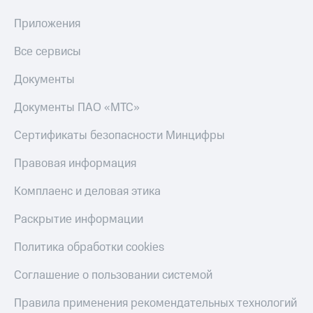
Настройки
Приложения
автоплатежа
Все сервисы
Пополнить
номер
Документы
другого
оператора
Документы ПАО «МТС»
Оплата
Сертификаты безопасности Минцифры
интернета
и
Правовая информация
ТВ
Комплаенс и деловая этика
Переводы
с
Раскрытие информации
телефона
на карту
Политика обработки cookies
МТС Pay
Соглашение о пользовании системой
Оплата
по QR-
Правила применения рекомендательных технологий