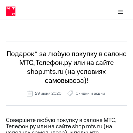
Перенести
ка 30% на связь
обильная связь
Сервисы и подписки
Интернет-магазин
Для дома
Скидка 30% на связь
Личные кабинеты
Финансы
Приложения
номер
ичные кабинеты
в МТС
Мобильная
связь
Все Новости
Тарифы
Интернет
и
ТВ
Услуги
Подарок* за любую покупку в салоне
Спутниковое
МТС, Телефон.ру или на сайте
ТВ
Роуминг
shop.mts.ru (на условиях
МТС
самовывоза)!
Деньги
Личный
кабинет
Мобильная связь
29 июня 2020
Скидки и акции
Скачать
Перенести
приложение
номер
Мой
в МТС
МТС
Совершите любую покупку в салоне МТС,
Акции
Тарифы
Телефон.ру или на сайте shop.mts.ru (на
Скидка 30%
Услуги
условиях самовывоза), и получите