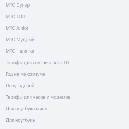
КИОН
МТС Супер
и не
Строки
только
МТС ТОП
Live
Безопасность
МТС Junior
Гудок
Финансы
МТС Мудрый
Мой
Детям
МТС
и родителям
МТС Налегке
Все
Здоровье
Тарифы для спутникового ТВ
приложения
и фитнес
Год на максимуме
Инвестиции
Приложения
от МТС
Полугодовой
Получайте
доход
Акции
онлайн
Тарифы для часов и модемов
Приложения
Страхование
Для ноутбука мини
КИОН
Покупка
Для ноутбука
КИОН
полисов
Музыка
онлайн