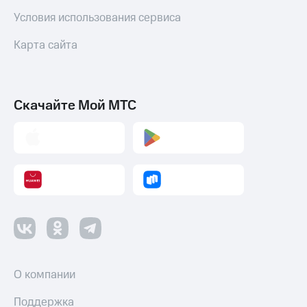
коду
за границей
Условия использования сервиса
тернет-магазин
Карта сайта
Смартфоны
Наушники
и
Скачайте Мой МТС
колонки
Умные
часы
и
трекеры
Умный
дом
Планшеты
Акции
О компании
и
скидки
Поддержка