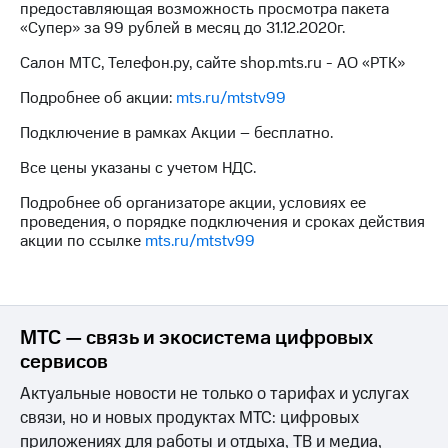
предоставляющая возможность просмотра пакета
для дома
«Супер» за 99 рублей в месяц до 31.12.2020г.
Услуги
149 ₽/
Салон МТС, Телефон.ру, сайте shop.mts.ru - АО «РТК»
мес
Акции
Подробнее об акции:
mts.ru/mtstv99
МТС
Домашний
Premium
Подключение в рамках Акции – бесплатно.
интернет
Подписка
Все цены указаны с учетом НДС.
Домашнее
на гигабайты
ТВ
интернета,
Подробнее об организаторе акции, условиях ее
фильмы,
проведения, о порядке подключения и сроках действия
Спутниковое
музыка
акции по ссылке
mts.ru/mtstv99
ТВ
и многое
другое
Перейти
в МТС
Семейная
со своим
группа
МТС — связь и экосистема цифровых
номером
сервисов
Скидка
Поддержка
на тарифы,
Актуальные новости не только о тарифах и услугах
общие
связи, но и новых продуктах МТС: цифровых
висы и подписки
подписки
приложениях для работы и отдыха, ТВ и медиа,
МТС
и услуги,