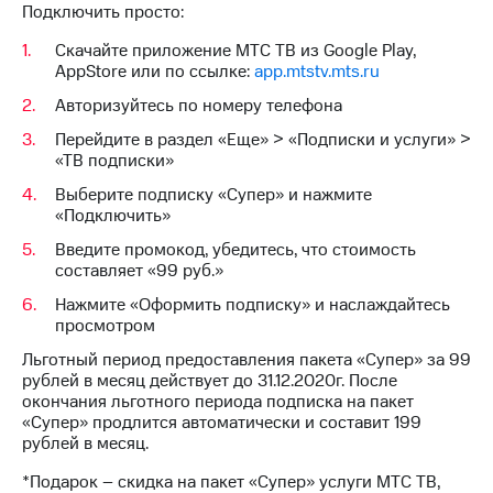
Интернет,
Выбрать
Подключить просто:
ТВ и телефон
красивый
для дома
номер
Скачайте приложение МТС ТВ из Google Play,
AppStore или по ссылке:
app.mtstv.mts.ru
Заменить
Услуги
Авторизуйтесь по номеру телефона
SIM-
карту
Перейдите в раздел «Еще» > «Подписки и услуги» >
Личный
«ТВ подписки»
кабинет
Перейти
интернета
на
Выберите подписку «Супер» и нажмите
и
eSIM
«Подключить»
ТВ
Введите промокод, убедитесь, что стоимость
Личный
Для дома
составляет «99 руб.»
кабинет
Выберите
спутникового
и подключите
Нажмите «Оформить подписку» и наслаждайтесь
ТВ
ТВ
просмотром
Скачать
с выгодным
приложение
Льготный период предоставления пакета «Супер» за 99
тарифом
Мой
рублей в месяц действует до 31.12.2020г. После
МТС
окончания льготного периода подписка на пакет
Акции
Тарифы
«Супер» продлится автоматически и составит 199
Интернет,
рублей в месяц.
ТВ и телефон
Видеонаблюдение
*Подарок – скидка на пакет «Супер» услуги МТС ТВ,
для дома