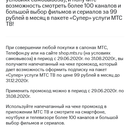
на связь
возможность смотреть более 100 каналов и
большой выбор фильмов и сериалов за 99
Роуминг
Тарифы
рублей в месяц в пакете «Супер» услуги МТС
RED,
ТВ!
Семейная
РИИЛ
группа
и МТС
Супер
Заказать
дешевле
При совершении любой покупки в салонах МТС,
SIM-
при
Телефон.ру или на сайте shop.mts.ru (на условиях
карту
оплате
самовывоза) в период с 29.06.2020г. по 31.08.2020г., вы
с карты
получаете напечатанный на чеке промокод, который
Оформить
МТС
дает возможность оформить подписку на пакет
eSIM
Деньги
«Супер» услуги МТС ТВ по цене 99 рублей в месяц до
31.12.2020г.
SIM-
Выберите
карта
и подключите
Применить промокод можно в период с 29.06.2020г. по
для
ТВ
31.08.2020г.
иностранцев
с выгодным
тарифом
Используйте напечатанный на чеке промокод в
Оформить
приложении МТС ТВ и смотрите на смартфоне,
чистый
ноутбуке и телевизоре более 100 каналов и большой
Тарифы
номер
выбор фильмов и сериалов.