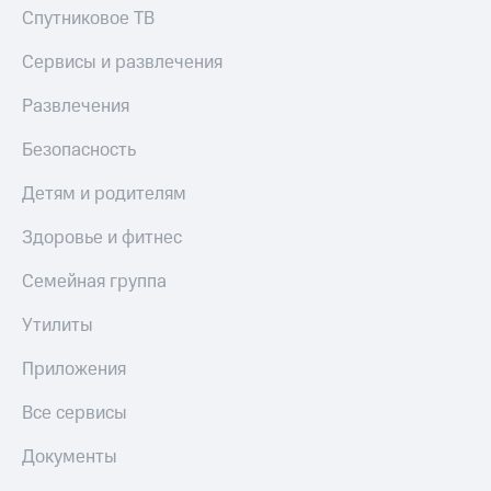
Спутниковое ТВ
Настройки
автоплатежа
Сервисы и развлечения
Пополнить
Развлечения
номер
другого
Безопасность
оператора
Детям и родителям
Оплата
интернета
Здоровье и фитнес
и
ТВ
Семейная группа
Переводы
Утилиты
с
телефона
на карту
Приложения
МТС Pay
Все сервисы
Оплата
Документы
по QR-