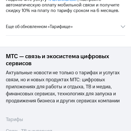
Premium
автоматическую оплату мобильной связи и получите
доступ
скидку 10% на плату по тарифу сроком на 6 месяцев.
к геолокации
Подписка
Сертификаты
на гигабайты
безопасности
интернета,
Еще об обновленном «Тарифище»
фильмы,
Всё
музыка
и многое
под
другое
рукой
МТС — связь и экосистема цифровых
в Мой МТС
Семейная
сервисов
группа
Посмотрите,
Актуальные новости не только о тарифах и услугах
что
Скидка
полезного
связи, но и новых продуктах МТС: цифровых
на тарифы,
есть
приложениях для работы и отдыха, ТВ и медиа,
общие
в нашем
подписки
финансовых сервисах, технологиях для запуска и
приложении
и услуги,
продвижения бизнеса и других сервисах компании
доступ
КИОН
к геолокации
КИОН
Тарифы
Кино,
Музыка
музыка,
книги