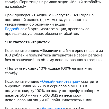
тарифа «Тарифище» в рамках акции «Меняй гигабайты
для дома
на кэшбэк!».
Услуги
149 ₽/
Срок проведения Акции: с 13 августа 2020 года на
мес
постоянной основе (до момента, указанного в
Акции
уведомлении об окончании акции).
МТС
Подробнее
об организаторе акции, правилах ее
Домашний
Premium
проведения, условиях обмена гигабайтов.
интернет
Подписка
• Не хватает интернета?
Домашнее
на гигабайты
ТВ
интернета,
Подключите опцию
«Безлимитный интернет»
всего за
фильмы,
100 рублей и пользуйтесь интернетом в своем регионе
Спутниковое
музыка
без ограничений по объему использованного трафика.
ТВ
и многое
другое
• Получите скидку 10% и даже 100%
на плату по
Перейти
тарифу
в МТС
Семейная
со своим
группа
Подключите опцию
«Онлайн-кинотеатры»
, смотрите
номером
мировые новинки кино и сериалов в МТС ТВ и
Скидка
получите скидку 100% на плату по тарифу с набором
Поддержка
на тарифы,
пакетов 500 минут и 500 SMS на весь срок
общие
использования опции «Онлайн-кинотеатры». или
висы и подписки
подписки
МТС
Подключите услугу
«Автоплатеж»
, настройте
и услуги,