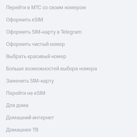
онлайн
Тарифы
Перейти в МТС со своим номером
RED,
Скидка 30%
РИИЛ
Оформить eSIM
на связь
и МТС Супер
дешевле
Оформить SIM-карту в Telegram
С картой
при оплате
МТС
с карты
Деньги
Оформить чистый номер
МТС Деньги
МТС
Выбрать красивый номер
Обзоры
Накопления
товаров
Больше возможностей выбора номера
Откладывайте
Скидки
деньги
Заменить SIM-карту
до 40%
и получайте
доход 15%
на смартфоны
Перейти на eSIM
Платежи
при
Для дома
и
покупке
переводы
со связью
Домашний интернет
МТС
Пополнить
номер
Домашнее ТВ
МТС