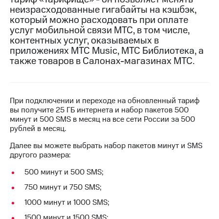
на связь
неизрасходованные гигабайты на кэшбэк,
который можно расходовать при оплате
Роуминг
Тарифы
услуг мобильной связи МТС, в том числе,
RED,
контентных услуг, оказываемых в
Семейная
РИИЛ
приложениях МТС Music, МТС Библиотека, а
группа
и МТС
также товаров в Салонах-магазинах МТС.
Супер
Заказать
дешевле
SIM-
при
карту
оплате
При подключении и переходе на обновленный тариф
с карты
Оформить
вы получите 25 ГБ интернета и набор пакетов 500
МТС
eSIM
минут и 500 SMS в месяц на все сети России за 500
Деньги
рублей в месяц.
SIM-
Выберите
Далее вы можете выбрать набор пакетов минут и SMS
карта
и подключите
другого размера:
для
ТВ
иностранцев
с выгодным
500 минут и 500 SMS;
тарифом
Оформить
750 минут и 750 SMS;
чистый
Тарифы
номер
1000 минут и 1000 SMS;
1500 минут и 1500 SMS;