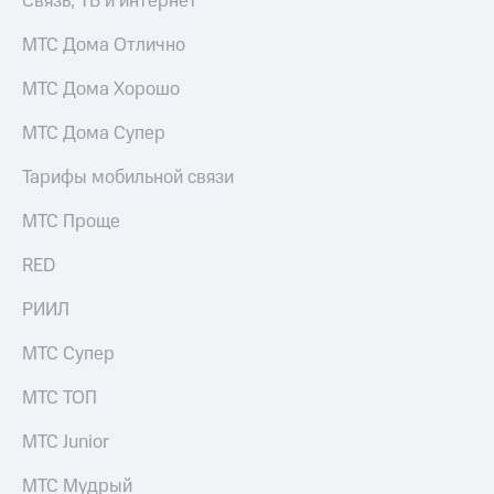
Связь, ТВ и интернет
КИОН
и не
Строки
только
МТС Дома Отлично
Live
Безопасность
МТС Дома Хорошо
Гудок
Финансы
МТС Дома Супер
Мой
Детям
Тарифы мобильной связи
МТС
и родителям
МТС Проще
Все
Здоровье
приложения
и фитнес
RED
Инвестиции
Приложения
РИИЛ
от МТС
Получайте
доход
МТС Супер
Акции
онлайн
МТС ТОП
Приложения
Страхование
КИОН
МТС Junior
Покупка
КИОН
полисов
Музыка
МТС Мудрый
онлайн