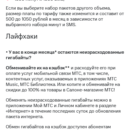
Интернет,
Выбрать
ТВ и телефон
красивый
Если вы выберите набор пакетов другого объема,
для дома
номер
размер платы по тарифу также изменится и составит от
500 до 1050 рублей в месяц в зависимости от
Заменить
выбранного набора минут и SMS.
Услуги
SIM-
карту
Лайфхаки
Личный
кабинет
Перейти
интернета
на
• У вас в конце месяца* остаются неизрасходованные
и
eSIM
гигабайты?
ТВ
Личный
Для дома
Обменивайте их на кэшбэк**
и расходуйте его при
кабинет
Выберите
оплате услуг мобильной связи МТС, в том числе,
спутникового
и подключите
контентных услуг, оказываемых в приложениях МТС
ТВ
ТВ
Music, МТС Библиотека. Или копите и обменивайте на
Скачать
с выгодным
скидки до 100% на товары в Салоне-магазине МТС!
приложение
тарифом
Мой
Обменять неизрасходованные гигабайты можно в
МТС
приложении Мой МТС и Личном кабинете в разделе
Акции
Тарифы
«Интернет» в течение последних суток до обновления
Интернет,
пакета интернета.
ТВ и телефон
Видеонаблюдение
Обмен гигабайтов на кэшбэк доступен абонентам
для дома