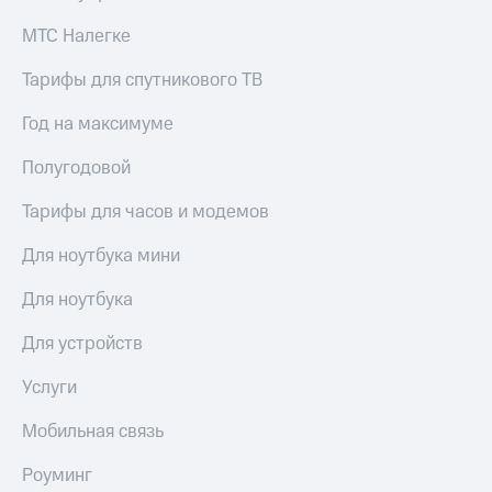
КИОН
МТС Налегке
Скидка 30%
Строки
на связь
Тарифы для спутникового ТВ
Live
С картой
МТС
Год на максимуме
Гудок
Деньги
Полугодовой
Мой
МТС
МТС
Накопления
Тарифы для часов и модемов
Все
Откладывайте
Для ноутбука мини
приложения
деньги
Финансы
и получайте
Для ноутбука
Инвестиции
доход 15%
Для устройств
Получайте
Акции
доход
Условия
онлайн
пополнения
Услуги
Страхование
Скидка
Мобильная связь
30%
Покупка
на связь
Роуминг
полисов