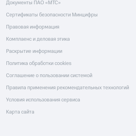
коду
Документы ПАО «МТС»
за границей
Сертификаты безопасности Минцифры
тернет-магазин
Смартфоны
Правовая информация
Наушники
Комплаенс и деловая этика
и
колонки
Раскрытие информации
Умные
Политика обработки cookies
часы
и
Соглашение о пользовании системой
трекеры
Умный
Правила применения рекомендательных технологий
дом
Условия использования сервиса
Планшеты
Карта сайта
Акции
и
скидки