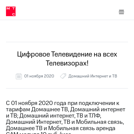
Перенести
ка 30% на связь
обильная связь
Сервисы и подписки
Интернет-магазин
Для дома
Скидка 30% на связь
Личные кабинеты
Финансы
Приложения
номер
ичные кабинеты
в МТС
Мобильная
связь
Все Новости
Тарифы
Интернет
и
ТВ
Услуги
Цифровое Телевидение на всех
Спутниковое
Телевизорах!
ТВ
Роуминг
МТС
01 ноября 2020
Домашний Интернет и ТВ
Деньги
Личный
кабинет
Мобильная связь
Скачать
Перенести
С 01 ноября 2020 года при подключении к
приложение
номер
тарифам Домашнее ТВ, Домашний интернет
Мой
в МТС
МТС
и ТВ; Домашний интернет, ТВ и ТЛФ,
Акции
Домашний Интернет, ТВ и Мобильная связь,
Тарифы
Домашнее ТВ и Мобильная связь аренда
Скидка 30%
Услуги