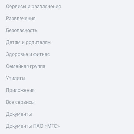
Сервисы и развлечения
КИОН
Скидка 30%
Строки
на связь
Развлечения
Live
С картой
Безопасность
МТС
Гудок
Деньги
Детям и родителям
Мой
МТС
МТС
Здоровье и фитнес
Накопления
Все
Откладывайте
Семейная группа
приложения
деньги
Финансы
и получайте
Утилиты
Инвестиции
доход 15%
Приложения
Получайте
Акции
доход
Условия
Все сервисы
онлайн
пополнения
Документы
Страхование
Скидка
30%
Документы ПАО «МТС»
Покупка
на связь
полисов