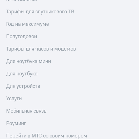
Premium
доступ
к геолокации
Тарифы для спутникового ТВ
Подписка
Сертификаты
на гигабайты
Год на максимуме
безопасности
интернета,
фильмы,
Полугодовой
Всё
музыка
и многое
под
Тарифы для часов и модемов
другое
рукой
в Мой МТС
Для ноутбука мини
Семейная
группа
Посмотрите,
Для ноутбука
что
Скидка
полезного
Для устройств
на тарифы,
есть
общие
в нашем
подписки
Услуги
приложении
и услуги,
доступ
Мобильная связь
КИОН
к геолокации
Роуминг
КИОН
Кино,
Музыка
музыка,
Перейти в МТС со своим номером
книги