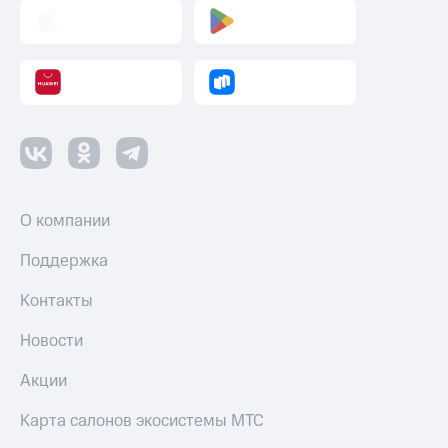
Настройки
автоплатежа
Пополнить
номер
другого
оператора
Оплата
интернета
О компании
и
ТВ
Поддержка
Переводы
с
Контакты
телефона
на карту
Новости
МТС Pay
Акции
Оплата
Карта салонов экосистемы МТС
по QR-