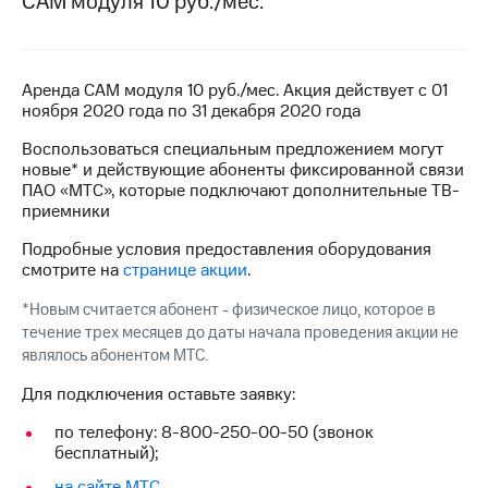
CAM модуля 10 руб./мес.
на связь
Роуминг
Тарифы
RED,
Аренда CAM модуля 10 руб./мес. Акция действует с 01
Семейная
РИИЛ
ноября 2020 года по 31 декабря 2020 года
группа
и МТС
Супер
Воспользоваться специальным предложением могут
Заказать
дешевле
новые* и действующие абоненты фиксированной связи
SIM-
при
ПАО «МТС», которые подключают дополнительные ТВ-
карту
оплате
приемники
с карты
Оформить
МТС
Подробные условия предоставления оборудования
eSIM
Деньги
смотрите на
странице акции
.
SIM-
Выберите
*Новым считается абонент - физическое лицо, которое в
карта
и подключите
течение трех месяцев до даты начала проведения акции не
для
ТВ
являлось абонентом МТС.
иностранцев
с выгодным
тарифом
Для подключения оставьте заявку:
Оформить
чистый
по телефону: 8-800-250-00-50 (звонок
Тарифы
номер
бесплатный);
на сайте МТС