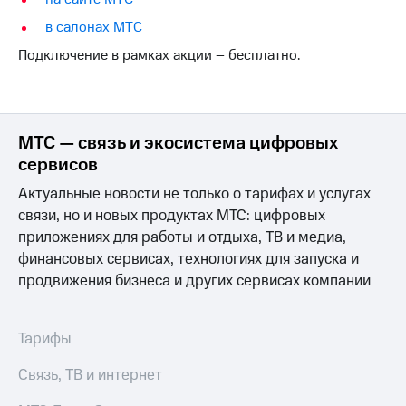
Интернет,
Выбрать
ТВ и телефон
красивый
в салонах МТС
для дома
номер
Подключение в рамках акции – бесплатно.
Заменить
Услуги
SIM-
карту
Личный
кабинет
МТС — связь и экосистема цифровых
Перейти
интернета
на
сервисов
и
eSIM
ТВ
Актуальные новости не только о тарифах и услугах
Личный
Для дома
связи, но и новых продуктах МТС: цифровых
кабинет
Выберите
приложениях для работы и отдыха, ТВ и медиа,
спутникового
и подключите
ТВ
финансовых сервисах, технологиях для запуска и
ТВ
Скачать
с выгодным
продвижения бизнеса и других сервисах компании
приложение
тарифом
Мой
МТС
Тарифы
Акции
Тарифы
Интернет,
Связь, ТВ и интернет
ТВ и телефон
Видеонаблюдение
для дома