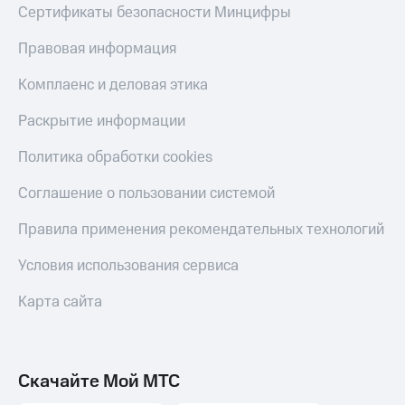
Сертификаты безопасности Минцифры
онлайн
Тарифы
RED,
Скидка 30%
Правовая информация
РИИЛ
на связь
и МТС Супер
Комплаенс и деловая этика
дешевле
С картой
при оплате
МТС
Раскрытие информации
с карты
Деньги
МТС Деньги
Политика обработки cookies
МТС
Обзоры
Накопления
Соглашение о пользовании системой
товаров
Откладывайте
Скидки
Правила применения рекомендательных технологий
деньги
до 40%
и получайте
доход 15%
Условия использования сервиса
на смартфоны
Платежи
Карта сайта
при
и
покупке
переводы
со связью
МТС
Пополнить
Скачайте Мой МТС
номер
МТС