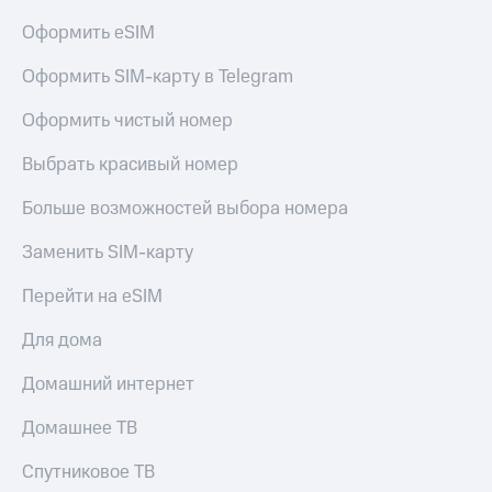
КИОН
и не
Оформить eSIM
Строки
только
Оформить SIM-карту в Telegram
Live
Безопасность
Гудок
Оформить чистый номер
Финансы
Мой
Выбрать красивый номер
Детям
МТС
и родителям
Больше возможностей выбора номера
Все
Здоровье
приложения
и фитнес
Заменить SIM-карту
Инвестиции
Приложения
Перейти на eSIM
от МТС
Получайте
Для дома
доход
Акции
онлайн
Домашний интернет
Приложения
Страхование
КИОН
Домашнее ТВ
Покупка
КИОН
полисов
Спутниковое ТВ
Музыка
онлайн