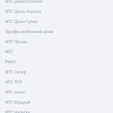
МТС Дома Отлично
для дома
Услуги
МТС Дома Хорошо
149 ₽/
мес
Акции
МТС Дома Супер
МТС
Домашний
Тарифы мобильной связи
Premium
интернет
Подписка
МТС Проще
Домашнее
на гигабайты
ТВ
интернета,
RED
фильмы,
Спутниковое
музыка
РИИЛ
ТВ
и многое
другое
МТС Супер
Перейти
в МТС
Семейная
МТС ТОП
со своим
группа
номером
МТС Junior
Скидка
Поддержка
на тарифы,
МТС Мудрый
общие
висы и подписки
подписки
МТС
МТС Налегке
и услуги,