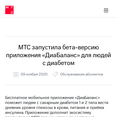
Перенести
ка 30% на связь
обильная связь
Сервисы и подписки
Интернет-магазин
Для дома
Скидка 30% на связь
Личные кабинеты
Финансы
Приложения
номер
ичные кабинеты
в МТС
Мобильная
связь
Все Новости
Тарифы
Интернет
и
ТВ
Услуги
МТС запустила бета-версию
Спутниковое
приложения «ДиаБаланс» для людей
ТВ
Роуминг
с диабетом
МТС
Деньги
09 ноября 2020
Обслуживание абонентов
Личный
кабинет
Мобильная связь
Скачать
Перенести
приложение
номер
Мой
в МТС
Бесплатное мобильное приложение «ДиаБаланс»
МТС
поможет людям с сахарным диабетом 1 и 2 типа вести
Акции
Тарифы
дневник уровня глюкозы в крови, питания и приёма
инсулина. Приложение дополнит экосистему
Скидка 30%
Услуги