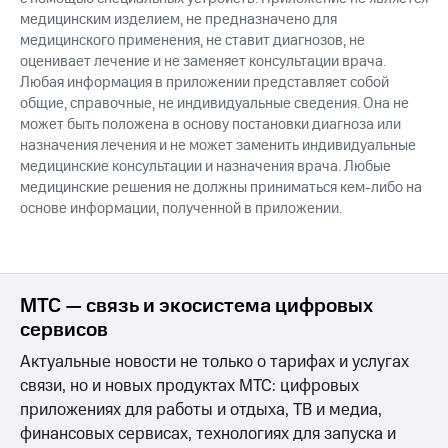
Интернет,
Выбрать
медицинским изделием, не предназначено для
ТВ и телефон
красивый
для дома
медицинского применения, не ставит диагнозов, не
номер
оценивает лечение и не заменяет консультации врача.
Заменить
Любая информация в приложении представляет собой
Услуги
SIM-
общие, справочные, не индивидуальные сведения. Она не
карту
может быть положена в основу постановки диагноза или
Личный
назначения лечения и не может заменить индивидуальные
кабинет
Перейти
медицинские консультации и назначения врача. Любые
интернета
на
медицинские решения не должны приниматься
кем-либо
на
и
eSIM
ТВ
основе информации, полученной в приложении.
Личный
Для дома
кабинет
Выберите
спутникового
и подключите
ТВ
ТВ
МТС — связь и экосистема цифровых
Скачать
с выгодным
приложение
сервисов
тарифом
Мой
МТС
Актуальные новости не только о тарифах и услугах
Акции
Тарифы
связи, но и новых продуктах МТС: цифровых
Интернет,
приложениях для работы и отдыха, ТВ и медиа,
ТВ и телефон
финансовых сервисах, технологиях для запуска и
Видеонаблюдение
для дома