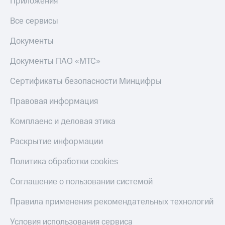
Приложения
онлайн
Тарифы
Все сервисы
RED,
Скидка 30%
РИИЛ
на связь
и МТС Супер
Документы
дешевле
С картой
при оплате
Документы ПАО «МТС»
МТС
с карты
Деньги
МТС Деньги
Сертификаты безопасности Минцифры
МТС
Обзоры
Накопления
Правовая информация
товаров
Откладывайте
Комплаенс и деловая этика
Скидки
деньги
до 40%
и получайте
Раскрытие информации
доход 15%
на смартфоны
Политика обработки cookies
Платежи
при
и
покупке
Соглашение о пользовании системой
переводы
со связью
МТС
Правила применения рекомендательных технологий
Пополнить
номер
Условия использования сервиса
МТС