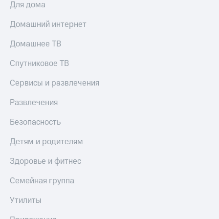
Для дома
КИОН
Скидка 30%
Строки
Домашний интернет
на связь
Live
Домашнее ТВ
С картой
МТС
Гудок
Деньги
Спутниковое ТВ
Мой
МТС
Сервисы и развлечения
МТС
Накопления
Развлечения
Все
Откладывайте
приложения
деньги
Безопасность
Финансы
и получайте
Инвестиции
доход 15%
Детям и родителям
Получайте
Акции
Здоровье и фитнес
доход
Условия
онлайн
пополнения
Семейная группа
Страхование
Скидка
Утилиты
30%
Покупка
на связь
полисов