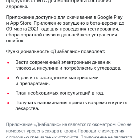
продуктов от МТС для мониторинга состояния
на связь
здоровья.
Роуминг
Тарифы
Приложение доступно для скачивания в Google Play
RED,
и App Store. Приложение запущено в бета-версии до
Семейная
РИИЛ
09 марта 2021 года для проведения тестирования,
группа
и МТС
сбора обратной связи и дальнейшего устранения
Супер
ошибок.
Заказать
дешевле
SIM-
Функциональность «ДиаБаланс» позволяет:
при
карту
оплате
Вести современный электронный дневник
с карты
глюкозы, инсулина и потребляемых углеводов.
Оформить
МТС
eSIM
Деньги
Управлять расходными материалами
и препаратами.
SIM-
Выберите
карта
и подключите
План необходимых консультаций в год.
для
ТВ
Получать напоминания принять вовремя и купить
иностранцев
с выгодным
лекарства.
тарифом
Оформить
чистый
Приложение «ДиаБаланс» не является глюкометром. Оно не
Тарифы
номер
измеряет уровень сахара в крови. Проводите измерения
с помощью специальных устройств. Приложение не является