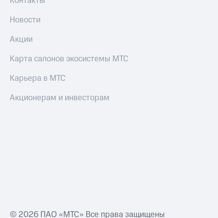
Контакты
коду
за границей
Новости
тернет-магазин
Смартфоны
Акции
Наушники
Карта салонов экосистемы МТС
и
колонки
Карьера в МТС
Умные
Акционерам и инвесторам
часы
и
трекеры
Умный
дом
Планшеты
Акции
и
скидки
© 2026 ПАО «МТС» Все права защищены