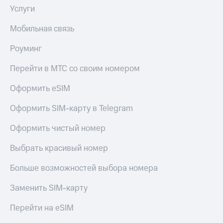
КИОН
Услуги
и не
Строки
только
Мобильная связь
Live
Безопасность
Роуминг
Гудок
Финансы
Перейти в МТС со своим номером
Мой
Детям
МТС
и родителям
Оформить eSIM
Все
Здоровье
Оформить SIM-карту в Telegram
приложения
и фитнес
Оформить чистый номер
Инвестиции
Приложения
от МТС
Выбрать красивый номер
Получайте
доход
Акции
онлайн
Больше возможностей выбора номера
Приложения
Страхование
Заменить SIM-карту
КИОН
Покупка
Перейти на eSIM
КИОН
полисов
Музыка
онлайн