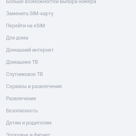
Больше возможностей выбора номера
КИОН
и не
Строки
только
Заменить SIM-карту
Live
Безопасность
Перейти на eSIM
Гудок
Финансы
Для дома
Мой
Детям
Домашний интернет
МТС
и родителям
Все
Домашнее ТВ
Здоровье
приложения
и фитнес
Спутниковое ТВ
Инвестиции
Приложения
от МТС
Сервисы и развлечения
Получайте
доход
Акции
Развлечения
онлайн
Приложения
Безопасность
Страхование
КИОН
Детям и родителям
Покупка
КИОН
полисов
Музыка
Здоровье и фитнес
онлайн