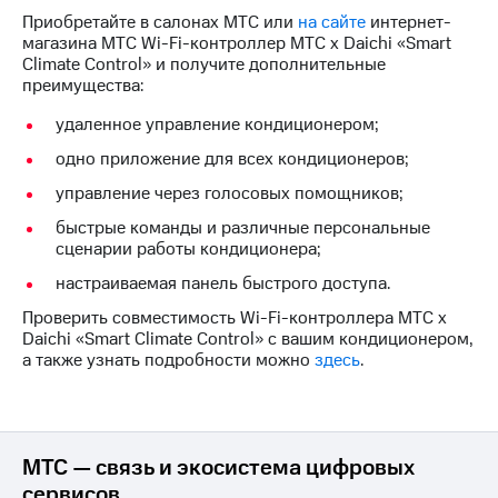
на связь
Приобретайте в салонах МТС или
на сайте
интернет-
магазина МТС Wi-Fi-контроллер МТС х Daichi «Smart
Роуминг
Тарифы
Climate Control» и получите дополнительные
RED,
преимущества:
Семейная
РИИЛ
группа
и МТС
удаленное управление кондиционером;
Супер
одно приложение для всех кондиционеров;
Заказать
дешевле
SIM-
при
управление через голосовых помощников;
карту
оплате
быстрые команды и различные персональные
с карты
Оформить
сценарии работы кондиционера;
МТС
eSIM
Деньги
настраиваемая панель быстрого доступа.
SIM-
Выберите
Проверить совместимость Wi-Fi-контроллера МТС х
карта
и подключите
Daichi «Smart Climate Control» с вашим кондиционером,
для
ТВ
а также узнать подробности можно
здесь
.
иностранцев
с выгодным
тарифом
Оформить
чистый
Тарифы
номер
МТС — связь и экосистема цифровых
сервисов