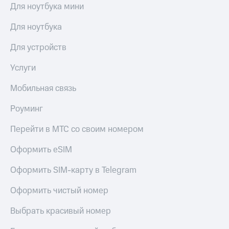
Для ноутбука мини
Premium
доступ
к геолокации
Для ноутбука
Подписка
Сертификаты
на гигабайты
безопасности
интернета,
Для устройств
фильмы,
Всё
музыка
Услуги
и многое
под
другое
рукой
Мобильная связь
в Мой МТС
Семейная
Роуминг
группа
Посмотрите,
что
Перейти в МТС со своим номером
Скидка
полезного
на тарифы,
есть
Оформить eSIM
общие
в нашем
подписки
приложении
Оформить SIM-карту в Telegram
и услуги,
доступ
КИОН
Оформить чистый номер
к геолокации
КИОН
Кино,
Выбрать красивый номер
Музыка
музыка,
книги