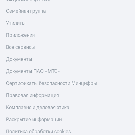
КИОН
Скидка 30%
Семейная группа
Строки
на связь
Утилиты
Live
С картой
МТС
Приложения
Гудок
Деньги
Все сервисы
Мой
МТС
МТС
Накопления
Документы
Все
Откладывайте
приложения
Документы ПАО «МТС»
деньги
Финансы
и получайте
Инвестиции
Сертификаты безопасности Минцифры
доход 15%
Получайте
Акции
Правовая информация
доход
Условия
онлайн
пополнения
Комплаенс и деловая этика
Страхование
Скидка
Раскрытие информации
30%
Покупка
на связь
Политика обработки cookies
полисов