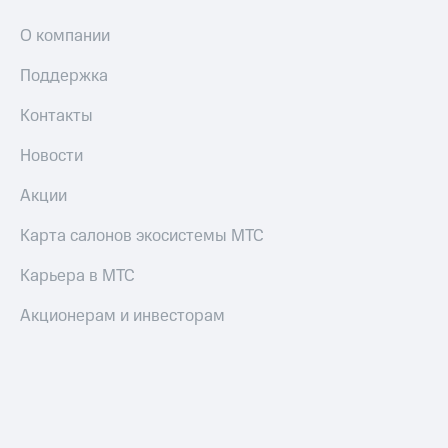
Настройки
О компании
автоплатежа
Поддержка
Пополнить
номер
Контакты
другого
оператора
Новости
Оплата
Акции
интернета
и
Карта салонов экосистемы МТС
ТВ
Карьера в МТС
Переводы
с
Акционерам и инвесторам
телефона
на карту
МТС Pay
Оплата
по QR-