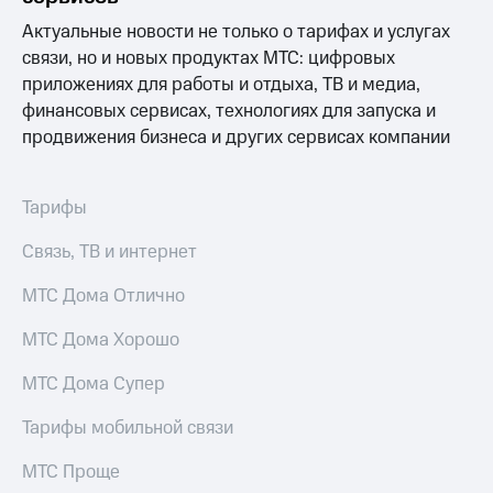
Интернет,
Выбрать
ТВ и телефон
красивый
Актуальные новости не только о тарифах и услугах
для дома
номер
связи, но и новых продуктах МТС: цифровых
приложениях для работы и отдыха, ТВ и медиа,
Заменить
Услуги
SIM-
финансовых сервисах, технологиях для запуска и
карту
продвижения бизнеса и других сервисах компании
Личный
кабинет
Перейти
интернета
на
Тарифы
и
eSIM
ТВ
Личный
Связь, ТВ и интернет
Для дома
кабинет
Выберите
спутникового
МТС Дома Отлично
и подключите
ТВ
ТВ
Скачать
МТС Дома Хорошо
с выгодным
приложение
тарифом
Мой
МТС Дома Супер
МТС
Акции
Тарифы
Тарифы мобильной связи
Интернет,
ТВ и телефон
МТС Проще
Видеонаблюдение
для дома