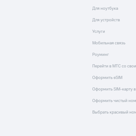
Для ноутбука
Для устройств
Услуги
Мобильная связь
Роуминг
Перейти в МТС со св
Оформить eSIM
Оформить SIM-карту в
Оформить чистый но
Выбрать красивый но