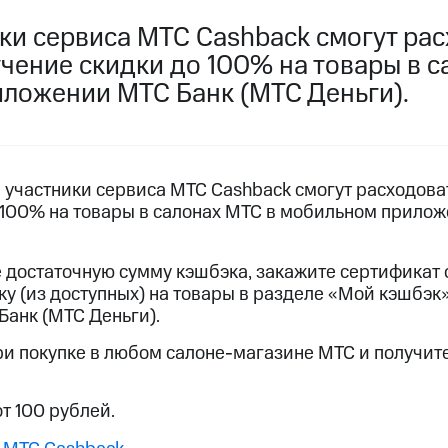
пасность
Финансы
Детям и родителям
Здоровье и 
ики сервиса МТС Cashback смогут ра
ильмы, музыка и многое другое
чение скидки до 100% на товары в с
ive
Гудок
Мой МТС
Все приложения
ложении МТС Банк (МТС Деньги).
услуги, доступ к геолокации
а участники сервиса МТС Cashback смогут расходова
 100% на товары в салонах МТС в мобильном прило
 в нашем приложении
е достаточную сумму кэшбэка, закажите сертификат
ive
Гудок
Мой МТС
Все приложения
Инвестиции
ку (из доступных) на товары в разделе «Мой кэшбэк
анк (МТС Деньги).
ход 15%
ри покупке в любом салоне-магазине МТС и получите
ер МТС
Настройки автоплатежа
Пополнить номер др
 на карту
МТС Pay
Оплата по QR-коду за границей
т 100 рублей.
ые часы и трекеры
Умный дом
Планшеты
Акции и 