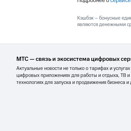
Подробнее о
сервисе
МТС Накопления
Откладывайте деньги и получайте до
Кэшбэк – бонусные еди
Акции
Условия пополнения
являются денежными с
Скидка 30% на связь
Тарифы RED, РИИЛ и МТС Супер дешев
МТС — связь и экосистема цифровых се
Обзоры товаров
Актуальные новости не только о тарифах и услугах
Скидки до 40%
цифровых приложениях для работы и отдыха, ТВ и
на смартфоны
технологиях для запуска и продвижения бизнеса и
при покупке со связью МТС