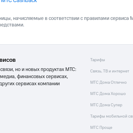
 МТС Cashback
ход 15%
ницы, начисляемые в соответствии с правилами сервиса М
редствами.
ле при оплате с карты МТС Деньги
рвисов
Тарифы
 связи, но и новых продуктах МТС:
Связь, ТВ и интернет
 медиа, финансовых сервисах,
МТС Дома Отлично
 других сервисах компании
МТС Дома Хорошо
МТС Дома Супер
Тарифы мобильной св
МТС Проще