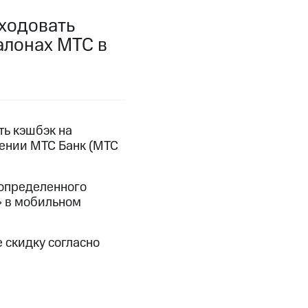
фитнес
Приложения от МТС
сходовать
алонах МТС в
Приложения
Финансы
ть кэшбэк на
жении МТС Банк (МТС
 определенного
» в мобильном
 скидку согласно
угого оператора
Оплата
Интернет-магазин
скидки
Все товары