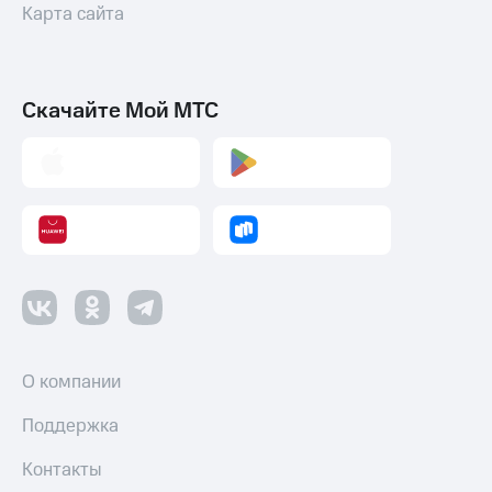
коду
Карта сайта
за границей
тернет-магазин
Смартфоны
Скачайте Мой МТС
Наушники
и
колонки
Умные
часы
и
трекеры
Умный
дом
Планшеты
О компании
Акции
Поддержка
и
скидки
Контакты