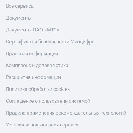
Все сервисы
Настройки
автоплатежа
Документы
Пополнить
Документы ПАО «МТС»
номер
другого
Сертификаты безопасности Минцифры
оператора
Правовая информация
Оплата
интернета
Комплаенс и деловая этика
и
ТВ
Раскрытие информации
Переводы
с
Политика обработки cookies
телефона
на карту
Соглашение о пользовании системой
МТС Pay
Правила применения рекомендательных технологий
Оплата
Условия использования сервиса
по QR-