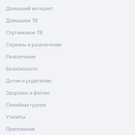
онлайн
Тарифы
Домашний интернет
RED,
Скидка 30%
РИИЛ
на связь
Домашнее ТВ
и МТС Супер
дешевле
С картой
Спутниковое ТВ
при оплате
МТС
с карты
Деньги
Сервисы и развлечения
МТС Деньги
МТС
Развлечения
Обзоры
Накопления
товаров
Безопасность
Откладывайте
Скидки
деньги
Детям и родителям
до 40%
и получайте
доход 15%
на смартфоны
Здоровье и фитнес
Платежи
при
и
Семейная группа
покупке
переводы
со связью
Утилиты
МТС
Пополнить
номер
Приложения
МТС