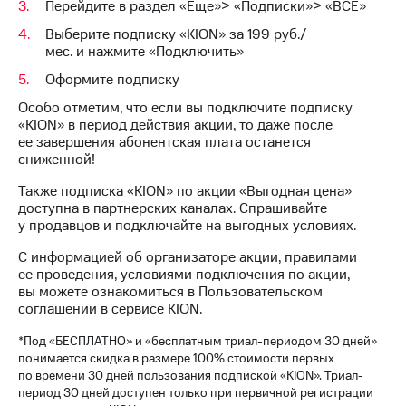
Интернет,
Выбрать
Перейдите в раздел «Еще»> «Подписки»> «ВСЕ»
ТВ и телефон
красивый
Выберите подписку «KION» за 199 руб./
для дома
номер
мес. и нажмите «Подключить»
Заменить
Оформите подписку
Услуги
SIM-
карту
Особо отметим, что если вы подключите подписку
Личный
«KION» в период действия акции, то даже после
кабинет
Перейти
ее завершения абонентская плата останется
интернета
на
сниженной!
и
eSIM
ТВ
Также подписка «KION» по акции «Выгодная цена»
Личный
доступна в партнерских каналах. Спрашивайте
Для дома
кабинет
у продавцов и подключайте на выгодных условиях.
Выберите
спутникового
и подключите
С информацией об организаторе акции, правилами
ТВ
ТВ
ее проведения, условиями подключения по акции,
Скачать
с выгодным
вы можете ознакомиться в Пользовательском
приложение
тарифом
соглашении в сервисе KION.
Мой
МТС
*Под «БЕСПЛАТНО» и «бесплатным триал-периодом 30 дней»
Акции
Тарифы
понимается скидка в размере 100% стоимости первых
Интернет,
по времени 30 дней пользования подпиской «KION». Триал-
ТВ и телефон
период 30 дней доступен только при первичной регистрации
Видеонаблюдение
для дома