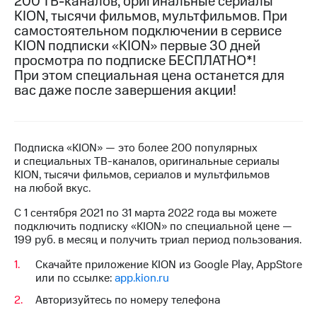
200 ТВ-каналов, оригинальные сериалы
на связь
KION, тысячи фильмов, мультфильмов. При
самостоятельном подключении в сервисе
Роуминг
Тарифы
KION подписки «KION» первые 30 дней
RED,
просмотра по подписке БЕСПЛАТНО*!
Семейная
РИИЛ
При этом специальная цена останется для
группа
и МТС
вас даже после завершения акции!
Супер
Заказать
дешевле
SIM-
при
карту
оплате
с карты
Подписка «KION» — это более 200 популярных
Оформить
МТС
и специальных ТВ-каналов, оригинальные сериалы
eSIM
Деньги
KION, тысячи фильмов, сериалов и мультфильмов
на любой вкус.
SIM-
Выберите
карта
С 1 сентября 2021 по 31 марта 2022 года вы можете
и подключите
для
подключить подписку «KION» по специальной цене —
ТВ
иностранцев
199 руб. в месяц и получить триал период пользования.
с выгодным
тарифом
Скачайте приложение KION из Google Play, AppStore
Оформить
или по ссылке:
app.kion.ru
чистый
Тарифы
номер
Авторизуйтесь по номеру телефона