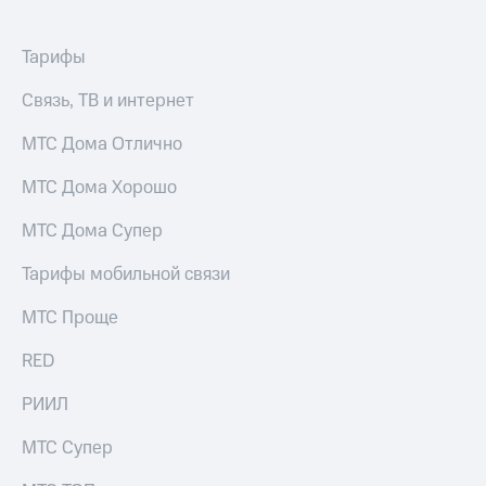
Premium
доступ
к геолокации
Тарифы
Подписка
Сертификаты
на гигабайты
безопасности
интернета,
Связь, ТВ и интернет
фильмы,
Всё
музыка
МТС Дома Отлично
и многое
под
другое
рукой
МТС Дома Хорошо
в Мой МТС
Семейная
МТС Дома Супер
группа
Посмотрите,
что
Тарифы мобильной связи
Скидка
полезного
на тарифы,
есть
МТС Проще
общие
в нашем
подписки
приложении
RED
и услуги,
доступ
КИОН
РИИЛ
к геолокации
КИОН
Кино,
МТС Супер
Музыка
музыка,
книги