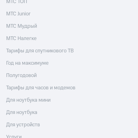
МТС ТОП
КИОН
и не
Строки
только
МТС Junior
Live
Безопасность
МТС Мудрый
Гудок
Финансы
МТС Налегке
Мой
Детям
Тарифы для спутникового ТВ
МТС
и родителям
Все
Год на максимуме
Здоровье
приложения
и фитнес
Полугодовой
Инвестиции
Приложения
от МТС
Тарифы для часов и модемов
Получайте
доход
Акции
Для ноутбука мини
онлайн
Приложения
Для ноутбука
Страхование
КИОН
Для устройств
Покупка
КИОН
полисов
Музыка
Услуги
онлайн