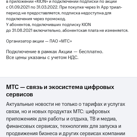
в приложении «KION» и подключении подписки по акции
для дома
с 01.09.2021 по 31.03.2022. При покупке через In App триал-
период не предоставляется, подписка недоступна для
Услуги
149 ₽/
подключения через промокод.
мес
У абонентов, подключивших подписку KION
Акции
до 31.08.2021 включительно, абонентская плата не изменяется.
МТС
Домашний
Premium
Организатор акции — ПАО «МТС»
интернет
Подписка
Подключение в рамках Акции — бесплатно.
Домашнее
на гигабайты
Все цены указаны с учетом НДС.
ТВ
интернета,
фильмы,
Спутниковое
музыка
ТВ
и многое
другое
МТС — связь и экосистема цифровых
Перейти
сервисов
в МТС
Семейная
со своим
группа
Актуальные новости не только о тарифах и услугах
номером
связи, но и новых продуктах МТС: цифровых
Скидка
Поддержка
приложениях для работы и отдыха, ТВ и медиа,
на тарифы,
общие
финансовых сервисах, технологиях для запуска и
висы и подписки
подписки
продвижения бизнеса и других сервисах компании
МТС
и услуги,