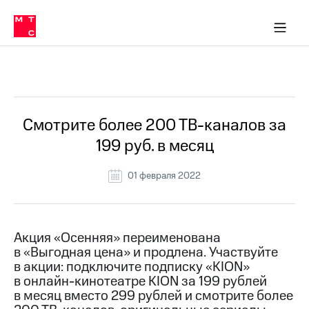
Перенести
ка 30% на связь
обильная связь
Сервисы и подписки
Интернет-магазин
Для дома
Скидка 30% на связь
Личные кабинеты
Финансы
Приложения
номер
ичные кабинеты
в МТС
Мобильная
связь
Все Новости
Тарифы
Интернет
и
ТВ
Услуги
Смотрите более 200 ТВ-каналов за
Спутниковое
199 руб. в месяц
ТВ
Роуминг
МТС
01 февраля 2022
Деньги
Личный
кабинет
Мобильная связь
Скачать
Перенести
Акция «Осенняя» переименована
приложение
номер
в «Выгодная цена» и продлена. Участвуйте
Мой
в МТС
МТС
в акции: подключите подписку «KION»
Акции
в онлайн-кинотеатре KION за 199 рублей
Тарифы
в месяц вместо 299 рублей и смотрите более
Скидка 30%
Услуги