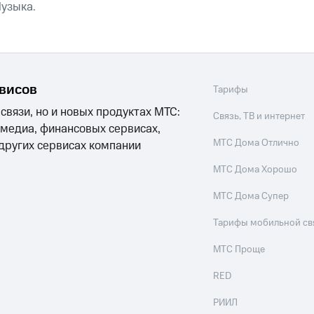
Музыка.
ход 15%
рвисов
Тарифы
 связи, но и новых продуктах МТС:
ле при оплате с карты МТС Деньги
Связь, ТВ и интернет
 медиа, финансовых сервисах,
МТС Дома Отлично
 других сервисах компании
МТС Дома Хорошо
МТС Дома Супер
Тарифы мобильной св
МТС Проще
RED
РИИЛ