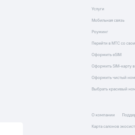
Услуги
Мобильная связь
Роуминг
Перейти в МТС со св
Оформить eSIM
Оформить SIM-карту в
Оформить чистый но
Выбрать красивый но
О компании
Подде
Карта салонов экоси