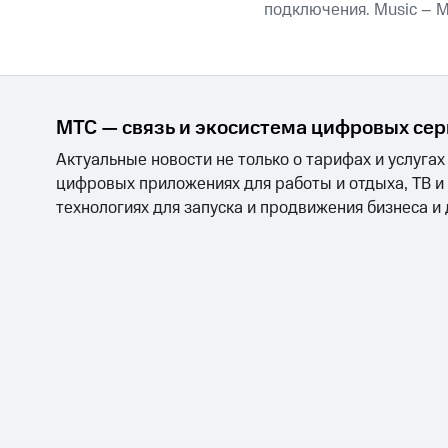
подключения. Music – 
МТС Накопления
Откладывайте деньги и получайте до
Акции
Условия пополнения
Скидка 30% на связь
МТС — связь и экосистема цифровых се
Актуальные новости не только о тарифах и услугах
Тарифы RED, РИИЛ и МТС Супер дешев
цифровых приложениях для работы и отдыха, ТВ и
Обзоры товаров
технологиях для запуска и продвижения бизнеса и
Скидки до 40%
на смартфоны
при покупке со связью МТС