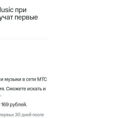
фитнес
Приложения от МТС
usic при
учат первые
Приложения
Финансы
и музыки в сети МТС
я. Cможете искать и
.
угого оператора
Оплата
 169 рублей.
Интернет-магазин
скидки
Все товары
первых 30 дней после