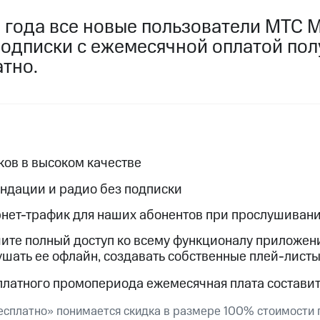
пасность
Финансы
Детям и родителям
Здоровье и 
 года все новые пользователи МТС M
ильмы, музыка и многое другое
одписки с ежемесячной оплатой пол
ive
Гудок
Мой МТС
Все приложения
тно.
услуги, доступ к геолокации
ков в высоком качестве
 в нашем приложении
ндации и радио без подписки
ive
Гудок
Мой МТС
Все приложения
Инвестиции
нет-трафик для наших абонентов при прослушивани
ход 15%
чите полный доступ ко всему функционалу приложени
ушать ее офлайн, создавать собственные плей-листы
ер МТС
Настройки автоплатежа
Пополнить номер др
 на карту
МТС Pay
Оплата по QR-коду за границей
платного промопериода ежемесячная плата составит
ые часы и трекеры
Умный дом
Планшеты
Акции и 
есплатно» понимается скидка в размере 100% стоимости 