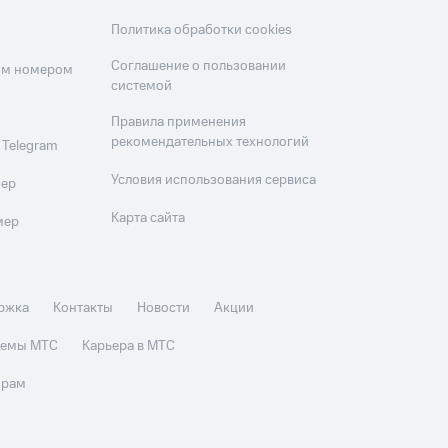
Политика обработки cookies
Соглашение о пользовании
оим номером
системой
Правила применения
рекомендательных технологий
 Telegram
Условия использования сервиса
мер
Карта сайта
мер
ржка
Контакты
Новости
Акции
стемы МТС
Карьера в МТС
орам