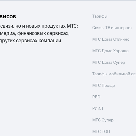
ход 15%
рвисов
Тарифы
 связи, но и новых продуктах МТС:
Связь, ТВ и интернет
 медиа, финансовых сервисах,
МТС Дома Отлично
 других сервисах компании
ле при оплате с карты МТС Деньги
МТС Дома Хорошо
МТС Дома Супер
Тарифы мобильной св
МТС Проще
RED
РИИЛ
МТС Супер
МТС ТОП