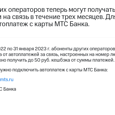
пасность
Финансы
Детям и родителям
Здоровье и 
их операторов теперь могут получат
ильмы, музыка и многое другое
 на связь в течение трех месяцев. Дл
ive
Гудок
Мой МТС
Все приложения
топлатеж с карты МТС Банка.
услуги, доступ к геолокации
022 по 31 января 2023 г. абоненты других операторо
 от автоплатежей за связь, настроенных на номер 
жно получить до 50 руб. кешбэка от суммы платежей.
 в нашем приложении
нужно подключить автоплатеж с карты МТС Банка:
ive
Гудок
Мой МТС
Все приложения
Инвестиции
mts.ru
ход 15%
С Банка
ер МТС
Настройки автоплатежа
Пополнить номер др
 на карту
МТС Pay
Оплата по QR-коду за границей
ые часы и трекеры
Умный дом
Планшеты
Акции и 