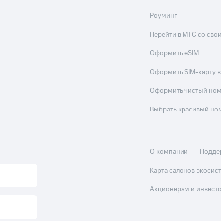
Роуминг
Перейти в МТС со св
Оформить eSIM
Оформить SIM-карту в
Оформить чистый но
Выбрать красивый но
О компании
Подде
Карта салонов экоси
Акционерам и инвест