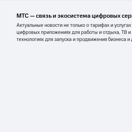
МТС Накопления
Откладывайте деньги и получайте до
МТС — связь и экосистема цифровых се
Акции
Условия пополнения
Актуальные новости не только о тарифах и услугах
цифровых приложениях для работы и отдыха, ТВ и
Скидка 30% на связь
технологиях для запуска и продвижения бизнеса и
Тарифы RED, РИИЛ и МТС Супер дешев
Обзоры товаров
Скидки до 40%
на смартфоны
при покупке со связью МТС