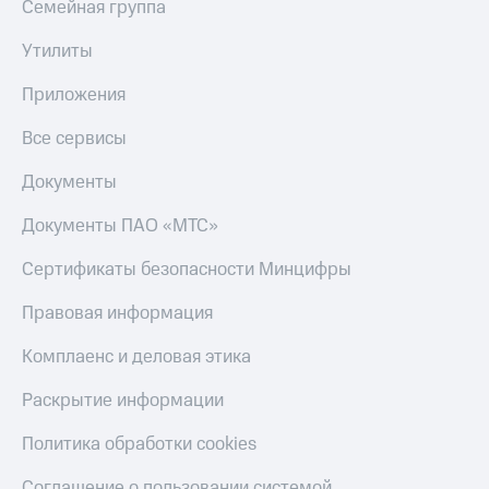
Семейная группа
КИОН
Скидка 30%
Строки
Утилиты
на связь
Live
Приложения
С картой
МТС
Гудок
Все сервисы
Деньги
Мой
МТС
Документы
МТС
Накопления
Документы ПАО «МТС»
Все
Откладывайте
приложения
деньги
Сертификаты безопасности Минцифры
Финансы
и получайте
Инвестиции
доход 15%
Правовая информация
Получайте
Акции
Комплаенс и деловая этика
доход
Условия
онлайн
пополнения
Раскрытие информации
Страхование
Скидка
Политика обработки cookies
30%
Покупка
на связь
полисов
Соглашение о пользовании системой