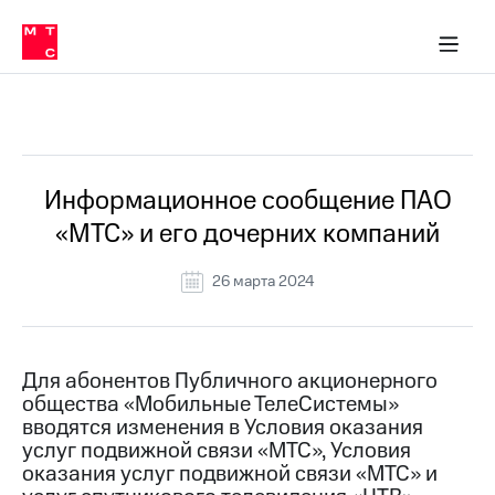
Перенести
ка 30% на связь
обильная связь
Сервисы и подписки
Интернет-магазин
Для дома
Скидка 30% на связь
Личные кабинеты
Финансы
Приложения
номер
ичные кабинеты
в МТС
Мобильная
связь
Все Новости
Тарифы
Интернет
и
ТВ
Услуги
Информационное сообщение ПАО
Спутниковое
«МТС» и его дочерних компаний
ТВ
Роуминг
МТС
26 марта 2024
Деньги
Личный
кабинет
Мобильная связь
Скачать
Перенести
Для абонентов Публичного акционерного
приложение
номер
общества «Мобильные ТелеСистемы»
Мой
в МТС
МТС
вводятся изменения в Условия оказания
Акции
услуг подвижной связи «МТС», Условия
Тарифы
оказания услуг подвижной связи «МТС» и
Скидка 30%
Услуги