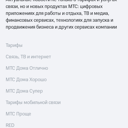
Интернет,
Выбрать
ТВ и телефон
связи, но и новых продуктах МТС: цифровых
красивый
для дома
номер
приложениях для работы и отдыха, ТВ и медиа,
финансовых сервисах, технологиях для запуска и
Заменить
продвижения бизнеса и других сервисах компании
Услуги
SIM-
карту
Личный
кабинет
Перейти
Тарифы
интернета
на
и
eSIM
Связь, ТВ и интернет
ТВ
Личный
Для дома
МТС Дома Отлично
кабинет
Выберите
спутникового
и подключите
МТС Дома Хорошо
ТВ
ТВ
Скачать
с выгодным
МТС Дома Супер
приложение
тарифом
Мой
Тарифы мобильной связи
МТС
Акции
Тарифы
МТС Проще
Интернет,
ТВ и телефон
Видеонаблюдение
RED
для дома