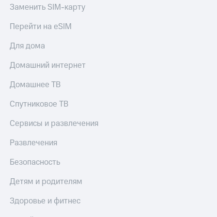
КИОН
Заменить SIM-карту
и не
Строки
только
Перейти на eSIM
Live
Безопасность
Для дома
Гудок
Финансы
Домашний интернет
Мой
Детям
МТС
и родителям
Домашнее ТВ
Все
Здоровье
Спутниковое ТВ
приложения
и фитнес
Сервисы и развлечения
Инвестиции
Приложения
от МТС
Развлечения
Получайте
доход
Акции
Безопасность
онлайн
Приложения
Страхование
Детям и родителям
КИОН
Покупка
Здоровье и фитнес
КИОН
полисов
Музыка
онлайн