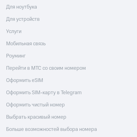
Premium
доступ
Для ноутбука
к геолокации
Подписка
Для устройств
Сертификаты
на гигабайты
безопасности
интернета,
Услуги
фильмы,
Всё
музыка
Мобильная связь
и многое
под
другое
рукой
Роуминг
в Мой МТС
Семейная
группа
Перейти в МТС со своим номером
Посмотрите,
что
Скидка
Оформить eSIM
полезного
на тарифы,
есть
общие
Оформить SIM-карту в Telegram
в нашем
подписки
приложении
и услуги,
Оформить чистый номер
доступ
КИОН
к геолокации
Выбрать красивый номер
КИОН
Кино,
Больше возможностей выбора номера
Музыка
музыка,
книги