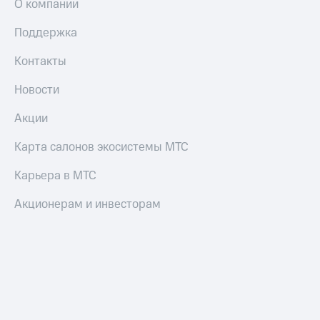
О компании
Настройки
Поддержка
автоплатежа
Контакты
Пополнить
номер
Новости
другого
оператора
Акции
Оплата
интернета
Карта салонов экосистемы МТС
и
ТВ
Карьера в МТС
Переводы
Акционерам и инвесторам
с
телефона
на карту
МТС Pay
Оплата
по QR-