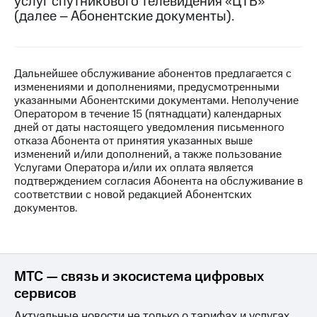
услуг спутникового телевидения «ЦТВ»
на связь
(далее – Абонентские документы).
Роуминг
Тарифы
RED,
Семейная
РИИЛ
Дальнейшее обслуживание абонентов предлагается с
группа
и МТС
изменениями и дополнениями, предусмотренными
Супер
указанными Абонентскими документами. Неполучение
Заказать
дешевле
Оператором в течение 15 (пятнадцати) календарных
SIM-
при
дней от даты настоящего уведомления письменного
карту
оплате
отказа Абонента от принятия указанных выше
с карты
изменений и/или дополнений, а также пользование
Оформить
МТС
Услугами Оператора и/или их оплата является
eSIM
Деньги
подтверждением согласия Абонента на обслуживание в
соответствии с новой редакцией Абонентских
SIM-
Выберите
документов.
карта
и подключите
для
ТВ
иностранцев
с выгодным
тарифом
Оформить
МТС — связь и экосистема цифровых
чистый
сервисов
Тарифы
номер
Актуальные новости не только о тарифах и услугах