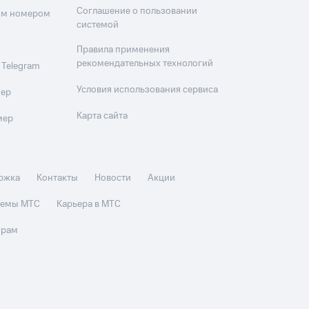
Соглашение о пользовании
оим номером
системой
Правила применения
рекомендательных технологий
 Telegram
Условия использования сервиса
мер
Карта сайта
мер
ржка
Контакты
Новости
Акции
стемы МТС
Карьера в МТС
орам