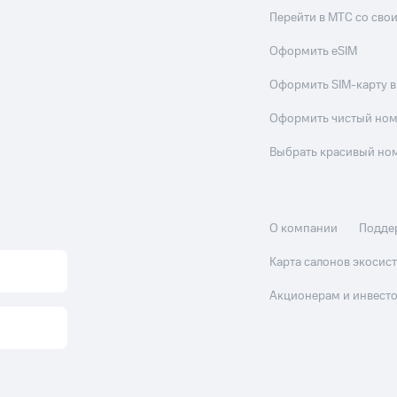
Перейти в МТС со св
Оформить eSIM
Оформить SIM-карту в
Оформить чистый но
Выбрать красивый но
О компании
Подде
Карта салонов экоси
Акционерам и инвест