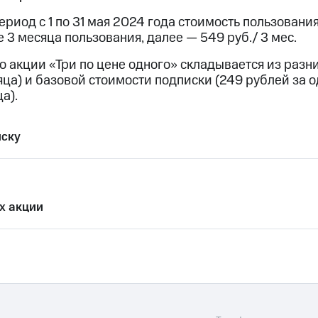
риод с 1 по 31 мая 2024 года стоимость пользования
ход 15%
 3 месяца пользования, далее — 549 руб./ 3 мес.
о акции «Три по цене одного» складывается из раз
яца) и базовой стоимости подписки (249 рублей за о
а).
ле при оплате с карты МТС Деньги
иску
х акции