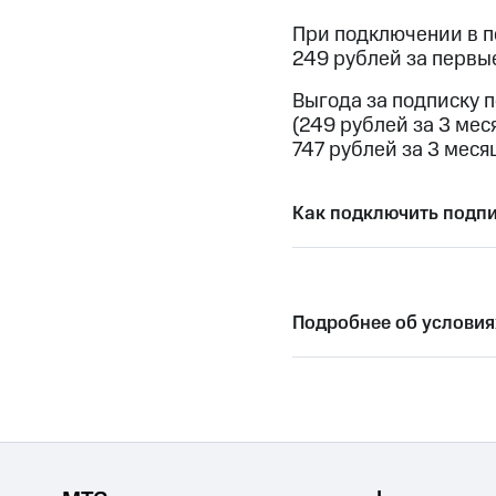
МТС Накопления
При подключении в пе
Откладывайте деньги и получайте до
249 рублей за первые
Акции
Условия пополнения
Выгода за подписку п
(249 рублей за 3 мес
Скидка 30% на связь
747 рублей за 3 месяц
Тарифы RED, РИИЛ и МТС Супер дешев
Как подключить подп
Обзоры товаров
Скидки до 40%
на смартфоны
Подробнее об условия
при покупке со связью МТС