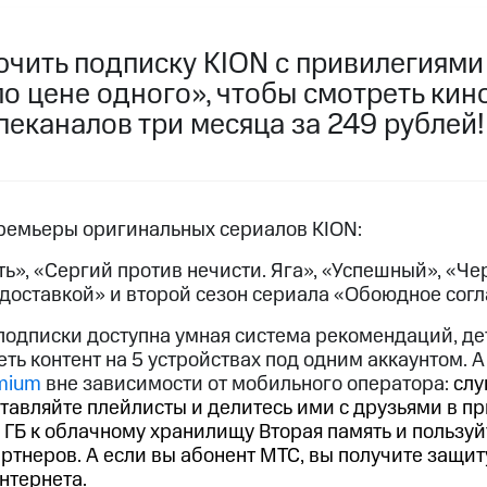
пасность
Финансы
Детям и родителям
Здоровье и 
ильмы, музыка и многое другое
ючить подписку KION с привилегиям
по цене одного», чтобы смотреть кин
ive
Гудок
Мой МТС
Все приложения
услуги, доступ к геолокации
леканалов три месяца за 249 рублей!
премьеры оригинальных сериалов KION:
 в нашем приложении
», «Сергий против нечисти. Яга», «Успешный», «Че
 доставкой» и второй сезон сериала «Обоюдное согл
ive
Гудок
Мой МТС
Все приложения
Инвестиции
подписки доступна умная система рекомендаций, д
ход 15%
ть контент на 5 устройствах под одним аккаунтом. А
mium
вне зависимости от мобильного оператора:
слу
ер МТС
Настройки автоплатежа
Пополнить номер др
оставляйте плейлисты и делитесь ими с друзьями в 
 на карту
МТС Pay
Оплата по QR-коду за границей
2 ГБ к облачному хранилищу Вторая память и пользу
тнеров. А если вы абонент МТС, вы получите защит
ые часы и трекеры
Умный дом
Планшеты
Акции и 
нтернета.