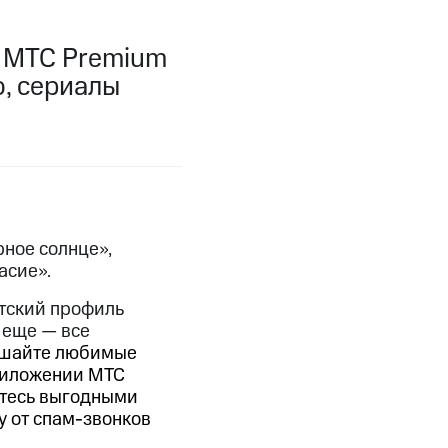
фитнес
Приложения от МТС
и МТС Premium
Приложения
о, сериалы
Финансы
рное солнце»,
асие».
етский профиль
 еще — все
шайте любимые
угого оператора
Оплата
приложении МТС
йтесь выгодными
Интернет-магазин
у от спам-звонков
скидки
Все товары