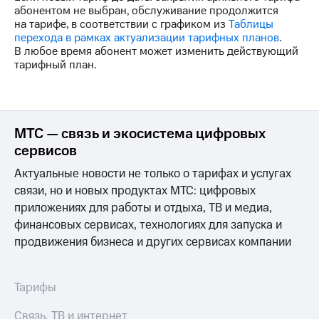
Интернет,
Выбрать
абонентом не выбран, обслуживание продолжится
ТВ и телефон
красивый
на тарифе, в соответствии с графиком из
Таблицы
для дома
номер
перехода в рамках актуализации тарифных планов
.
В любое время абонент может изменить действующий
Заменить
тарифный план.
Услуги
SIM-
карту
Личный
кабинет
Перейти
интернета
на
МТС — связь и экосистема цифровых
и
eSIM
ТВ
сервисов
Личный
Для дома
Актуальные новости не только о тарифах и услугах
кабинет
Выберите
спутникового
связи, но и новых продуктах МТС: цифровых
и подключите
ТВ
ТВ
приложениях для работы и отдыха, ТВ и медиа,
Скачать
с выгодным
финансовых сервисах, технологиях для запуска и
приложение
тарифом
продвижения бизнеса и других сервисах компании
Мой
МТС
Акции
Тарифы
Интернет,
Тарифы
ТВ и телефон
Видеонаблюдение
для дома
Связь, ТВ и интернет