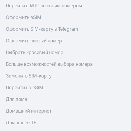
КИОН
и не
Перейти в МТС со своим номером
Строки
только
Оформить eSIM
Live
Безопасность
Оформить SIM-карту в Telegram
Гудок
Финансы
Оформить чистый номер
Мой
Детям
МТС
и родителям
Выбрать красивый номер
Все
Здоровье
Больше возможностей выбора номера
приложения
и фитнес
Заменить SIM-карту
Инвестиции
Приложения
от МТС
Получайте
Перейти на eSIM
доход
Акции
онлайн
Для дома
Приложения
Страхование
Домашний интернет
КИОН
Покупка
КИОН
Домашнее ТВ
полисов
Музыка
онлайн