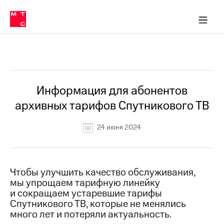
Перенести
ка 30% на связь
обильная связь
Сервисы и подписки
Интернет-магазин
Для дома
Скидка 30% на связь
Личные кабинеты
Финансы
Приложения
номер
ичные кабинеты
в МТС
Мобильная
связь
Все Новости
Тарифы
Интернет
и
ТВ
Услуги
Информация для абонентов
Спутниковое
архивных тарифов Спутникового ТВ
ТВ
Роуминг
МТС
24 июня 2024
Деньги
Личный
кабинет
Мобильная связь
Скачать
Перенести
Чтобы улучшить качество обслуживания,
приложение
номер
мы упрощаем тарифную линейку
Мой
в МТС
МТС
и сокращаем устаревшие тарифы
Акции
Спутникового ТВ, которые не менялись
Тарифы
много лет и потеряли актуальность.
Скидка 30%
Услуги