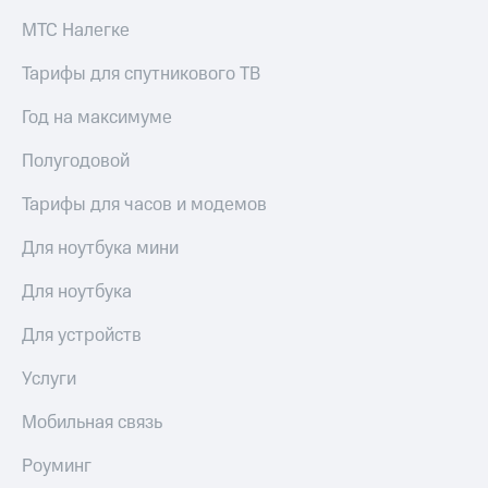
Premium
доступ
МТС Налегке
к геолокации
Подписка
Тарифы для спутникового ТВ
Сертификаты
на гигабайты
безопасности
интернета,
Год на максимуме
фильмы,
Всё
музыка
Полугодовой
и многое
под
другое
рукой
Тарифы для часов и модемов
в Мой МТС
Семейная
группа
Для ноутбука мини
Посмотрите,
что
Скидка
Для ноутбука
полезного
на тарифы,
есть
общие
Для устройств
в нашем
подписки
приложении
и услуги,
Услуги
доступ
КИОН
к геолокации
Мобильная связь
КИОН
Кино,
Музыка
Роуминг
музыка,
книги