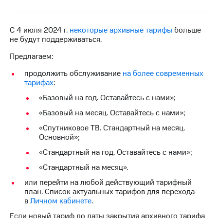
на связь
Роуминг
Тарифы
С 4 июля 2024 г.
некоторые архивные тарифы
больше
RED,
не будут поддерживаться.
Семейная
РИИЛ
группа
и МТС
Предлагаем:
Супер
Заказать
дешевле
продолжить обслуживание
на более современных
SIM-
при
тарифах
:
карту
оплате
«Базовый на год. Оставайтесь с нами»;
с карты
Оформить
МТС
«Базовый на месяц. Оставайтесь с нами»;
eSIM
Деньги
«Спутниковое ТВ. Стандартный на месяц.
SIM-
Основной»;
Выберите
карта
и подключите
«Стандартный на год. Оставайтесь с нами»;
для
ТВ
иностранцев
с выгодным
«Стандартный на месяц».
тарифом
или перейти на любой действующий тарифный
Оформить
план. Список актуальных тарифов для перехода
чистый
Тарифы
в
Личном кабинете
.
номер
Если новый тариф до даты закрытия архивного тарифа