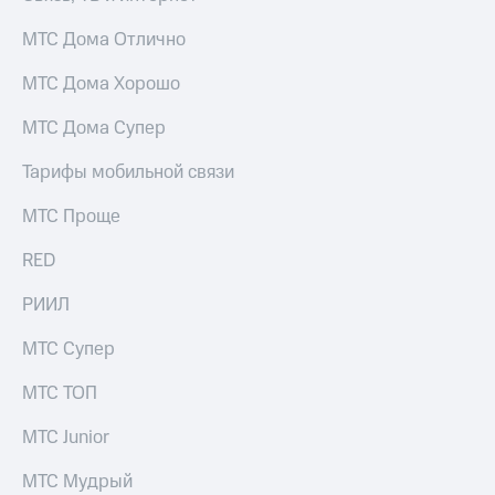
для дома
МТС Дома Отлично
Услуги
149 ₽/
мес
МТС Дома Хорошо
Акции
МТС
МТС Дома Супер
Домашний
Premium
интернет
Тарифы мобильной связи
Подписка
Домашнее
на гигабайты
МТС Проще
ТВ
интернета,
фильмы,
Спутниковое
RED
музыка
ТВ
и многое
РИИЛ
другое
Перейти
в МТС
Семейная
МТС Супер
со своим
группа
номером
МТС ТОП
Скидка
Поддержка
на тарифы,
МТС Junior
общие
висы и подписки
подписки
МТС Мудрый
МТС
и услуги,