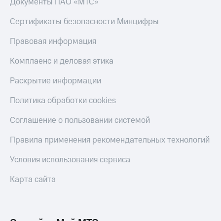
Документы ПАО «МТС»
онлайн
Тарифы
RED,
Сертификаты безопасности Минцифры
Скидка 30%
РИИЛ
на связь
и МТС Супер
Правовая информация
дешевле
С картой
при оплате
Комплаенс и деловая этика
МТС
с карты
Деньги
МТС Деньги
Раскрытие информации
МТС
Обзоры
Накопления
Политика обработки cookies
товаров
Откладывайте
Соглашение о пользовании системой
Скидки
деньги
до 40%
и получайте
Правила применения рекомендательных технологий
доход 15%
на смартфоны
Условия использования сервиса
Платежи
при
и
покупке
Карта сайта
переводы
со связью
МТС
Пополнить
номер
МТС