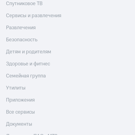
Спутниковое ТВ
КИОН
Скидка 30%
Строки
Сервисы и развлечения
на связь
Live
С картой
Развлечения
МТС
Гудок
Деньги
Безопасность
Мой
МТС
Детям и родителям
МТС
Накопления
Здоровье и фитнес
Все
Откладывайте
приложения
деньги
Семейная группа
Финансы
и получайте
Инвестиции
доход 15%
Утилиты
Получайте
Акции
Приложения
доход
Условия
онлайн
пополнения
Все сервисы
Страхование
Скидка
30%
Документы
Покупка
на связь
полисов