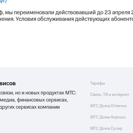
 №7
ход 15%
ф, мы переименовали действовавший до 23 апреля 2
ения. Условия обслуживания действующих абоненто
ле при оплате с карты МТС Деньги
рвисов
Тарифы
 связи, но и новых продуктах МТС:
Связь, ТВ и интернет
 медиа, финансовых сервисах,
МТС Дома Отлично
 других сервисах компании
МТС Дома Хорошо
МТС Дома Супер