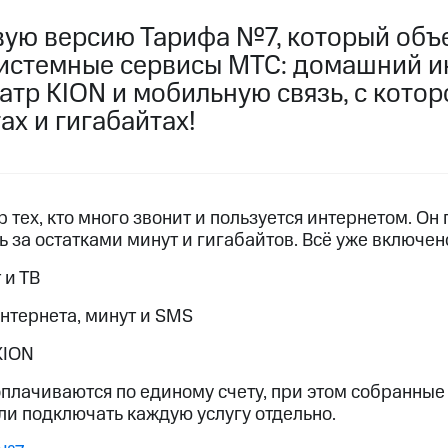
пасность
Финансы
Детям и родителям
Здоровье и 
вую версию Тарифа №7, который объе
ильмы, музыка и многое другое
истемные сервисы МТС: домашний ин
ive
Гудок
Мой МТС
Все приложения
атр KION и мобильную связь, с кото
услуги, доступ к геолокации
ах и гигабайтах!
 тех, кто много звонит и пользуется интернетом. Он
 в нашем приложении
ь за остатками минут и гигабайтов. Всё уже включен
 и ТВ
ive
Гудок
Мой МТС
Все приложения
Инвестиции
нтернета, минут и SMS
ход 15%
KION
ер МТС
Настройки автоплатежа
Пополнить номер др
 на карту
МТС Pay
Оплата по QR-коду за границей
оплачиваются по единому счету, при этом собранны
ли подключать каждую услугу отдельно.
ые часы и трекеры
Умный дом
Планшеты
Акции и 