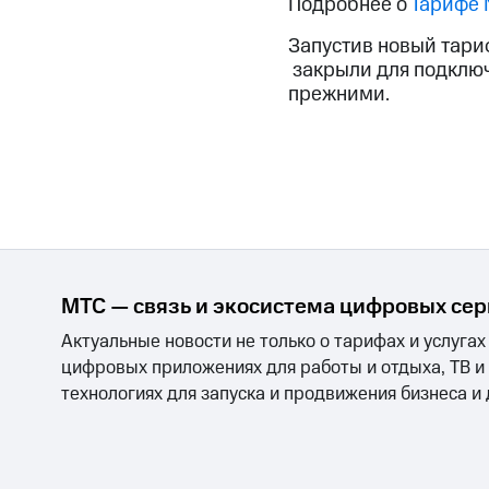
Подробнее о
Тарифе
МТС Накопления
Откладывайте деньги и получайте до
Запустив новый тари
закрыли для подключ
Акции
Условия пополнения
прежними.
Скидка 30% на связь
Тарифы RED, РИИЛ и МТС Супер дешев
Обзоры товаров
Скидки до 40%
на смартфоны
МТС — связь и экосистема цифровых се
Актуальные новости не только о тарифах и услугах
при покупке со связью МТС
цифровых приложениях для работы и отдыха, ТВ и
технологиях для запуска и продвижения бизнеса и