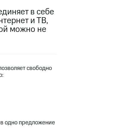
фитнес
Приложения от МТС
диняет в себе
тернет и ТВ,
Приложения
рой можно не
Финансы
 позволяет свободно
о:
угого оператора
Оплата
е в одно предложение
Интернет-магазин
скидки
Все товары