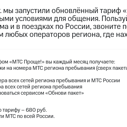
пасность
Финансы
Детям и родителям
Здоровье и 
г. мы запустили обновлённый тариф 
ильмы, музыка и многое другое
ыми условиями для общения. Пользу
ive
Гудок
Мой МТС
Все приложения
а и в поездках по России, звоните 
услуги, доступ к геолокации
м любых операторов региона, где на
ом «МТС Проще!» вы каждый месяц получаете:
 в нашем приложении
и на номера МТС региона пребывания (сверх пакет
ive
Гудок
Мой МТС
Все приложения
Инвестиции
ра всех сетей региона пребывания и МТС России
 всех сетей региона пребывания
оваться сервисом «Обнови пакет»
ход 15%
ер МТС
Настройки автоплатежа
Пополнить номер др
 тарифу – 680 руб.
 на карту
МТС Pay
Оплата по QR-коду за границей
ти МТС по всей России.
ые часы и трекеры
Умный дом
Планшеты
Акции и 