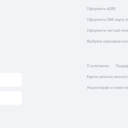
Оформить eSIM
Оформить SIM-карту в
Оформить чистый но
Выбрать красивый но
О компании
Подде
Карта салонов экоси
Акционерам и инвест