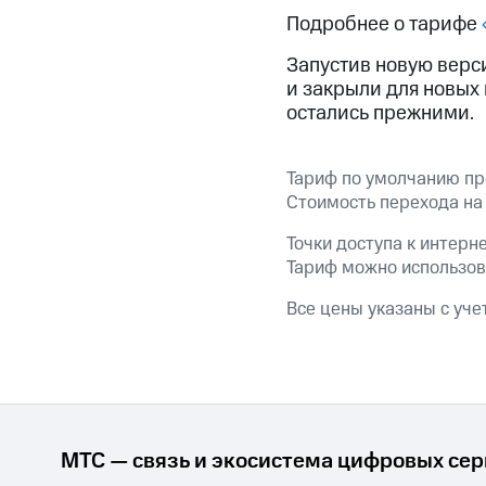
МТС Накопления
Подробнее о тарифе
Откладывайте деньги и получайте до
Запустив новую верс
Акции
Условия пополнения
и закрыли для новых
остались прежними.
Скидка 30% на связь
Тарифы RED, РИИЛ и МТС Супер дешев
Тариф по умолчанию пр
Стоимость перехода на 
Обзоры товаров
Точки доступа к интернет
Тариф можно использов
Скидки до 40%
на смартфоны
Все цены указаны с уче
при покупке со связью МТС
МТС — связь и экосистема цифровых се