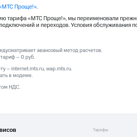
«МТС Проще!»
.
ход 15%
ию тарифа «МТС Проще!», мы переименовали прежн
 подключений и переходов. Условия обслуживания п
ле при оплате с карты МТС Деньги
едусматривает авансовый метод расчетов.
тариф – 0 руб.
у – internet.mts.ru, wap.mts.ru.
ать в модеме.
том НДС.
рвисов
Тарифы