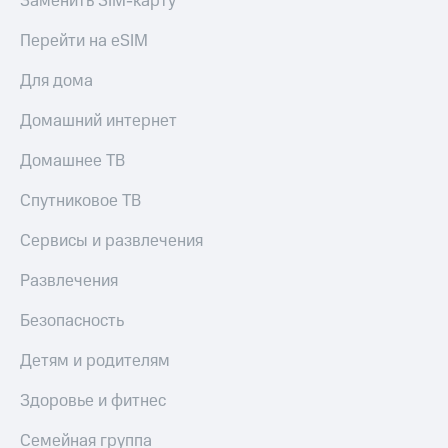
Заменить SIM-карту
КИОН
и не
Строки
только
Перейти на eSIM
Live
Безопасность
Для дома
Гудок
Финансы
Домашний интернет
Мой
Детям
Домашнее ТВ
МТС
и родителям
Спутниковое ТВ
Все
Здоровье
приложения
и фитнес
Сервисы и развлечения
Инвестиции
Приложения
Развлечения
от МТС
Получайте
доход
Безопасность
Акции
онлайн
Детям и родителям
Приложения
Страхование
КИОН
Здоровье и фитнес
Покупка
КИОН
полисов
Музыка
Семейная группа
онлайн