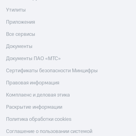
КИОН
Утилиты
Скидка 30%
Строки
на связь
Приложения
Live
С картой
МТС
Все сервисы
Гудок
Деньги
Документы
Мой
МТС
МТС
Накопления
Документы ПАО «МТС»
Все
Откладывайте
Сертификаты безопасности Минцифры
приложения
деньги
Финансы
и получайте
Правовая информация
Инвестиции
доход 15%
Комплаенс и деловая этика
Получайте
Акции
доход
Условия
онлайн
пополнения
Раскрытие информации
Страхование
Скидка
Политика обработки cookies
30%
Покупка
на связь
Соглашение о пользовании системой
полисов