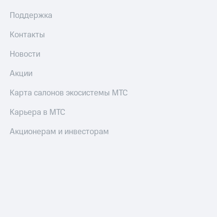
Поддержка
Настройки
автоплатежа
Контакты
Пополнить
номер
Новости
другого
оператора
Акции
Оплата
Карта салонов экосистемы МТС
интернета
и
Карьера в МТС
ТВ
Акционерам и инвесторам
Переводы
с
телефона
на карту
МТС Pay
Оплата
по QR-