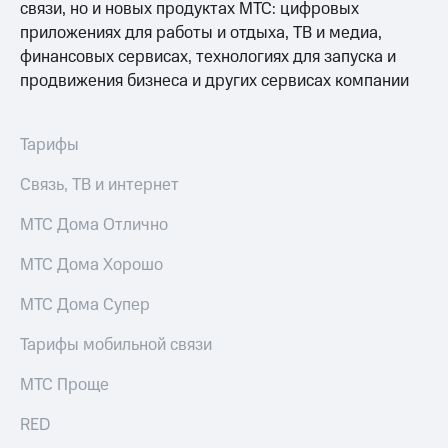
Интернет,
Выбрать
связи, но и новых продуктах МТС: цифровых
ТВ и телефон
красивый
приложениях для работы и отдыха, ТВ и медиа,
для дома
номер
финансовых сервисах, технологиях для запуска и
Заменить
продвижения бизнеса и других сервисах компании
Услуги
SIM-
карту
Личный
Тарифы
кабинет
Перейти
интернета
на
Связь, ТВ и интернет
и
eSIM
ТВ
МТС Дома Отлично
Личный
Для дома
кабинет
Выберите
МТС Дома Хорошо
спутникового
и подключите
ТВ
ТВ
Скачать
МТС Дома Супер
с выгодным
приложение
тарифом
Мой
Тарифы мобильной связи
МТС
Акции
Тарифы
МТС Проще
Интернет,
ТВ и телефон
RED
Видеонаблюдение
для дома