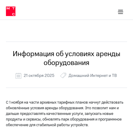
Перенести
ка 30% на связь
обильная связь
Сервисы и подписки
Интернет-магазин
Для дома
Скидка 30% на связь
Личные кабинеты
Финансы
Приложения
номер
ичные кабинеты
в МТС
Мобильная
связь
Все Новости
Тарифы
Интернет
и
ТВ
Услуги
Информация об условиях аренды
Спутниковое
оборудования
ТВ
Роуминг
МТС
21 октября 2025
Домашний Интернет и ТВ
Деньги
Личный
кабинет
Мобильная связь
Скачать
Перенести
приложение
С 1 ноября на части архивных тарифных планов начнут действовать
номер
Мой
обновлённые условия аренды оборудования. Это позволит нам и
в МТС
МТС
дальше предоставлять качественные услуги, запускать новые
Акции
продукты и сервисы, обновлять парк оборудования и программное
Тарифы
обеспечение для стабильной работы устройств.
Скидка 30%
Услуги