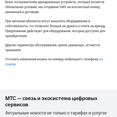
Всем пользователям арендованных устройств, которых коснётся
на связь
обновление условий, мы отправим SMS на контактный номер,
указанный в договоре.
Роуминг
Тарифы
RED,
При желании абоненты могут выкупить оборудование в
Семейная
РИИЛ
собственность, что позволит больше не думать о плате за аренду.
группа
и МТС
Предложение действует для оборудования, которое доступно для
Супер
приобретения.
Заказать
дешевле
SIM-
при
Другие параметры обслуживания, кроме указанных, остаются
карту
оплате
прежними.
с карты
Оформить
МТС
Уточнить изменения можно по номеру мобильного телефона
по
eSIM
Деньги
ссылке
.
SIM-
Выберите
карта
и подключите
для
ТВ
иностранцев
с выгодным
тарифом
МТС — связь и экосистема цифровых
Оформить
чистый
сервисов
Тарифы
номер
Актуальные новости не только о тарифах и услугах