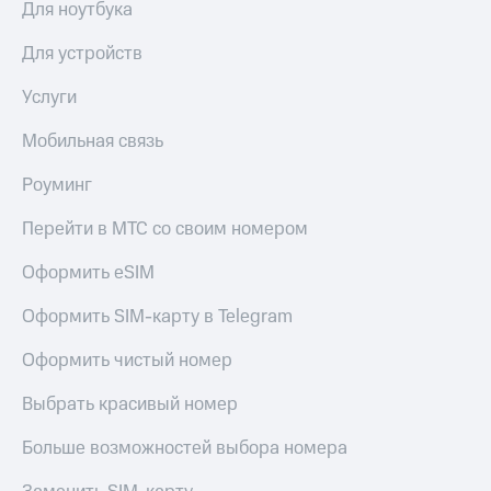
Для ноутбука
Premium
доступ
к геолокации
Для устройств
Подписка
Сертификаты
на гигабайты
Услуги
безопасности
интернета,
фильмы,
Мобильная связь
Всё
музыка
и многое
под
другое
Роуминг
рукой
в Мой МТС
Семейная
Перейти в МТС со своим номером
группа
Посмотрите,
Оформить eSIM
что
Скидка
полезного
на тарифы,
Оформить SIM-карту в Telegram
есть
общие
в нашем
подписки
приложении
Оформить чистый номер
и услуги,
доступ
КИОН
Выбрать красивый номер
к геолокации
КИОН
Больше возможностей выбора номера
Кино,
Музыка
музыка,
книги