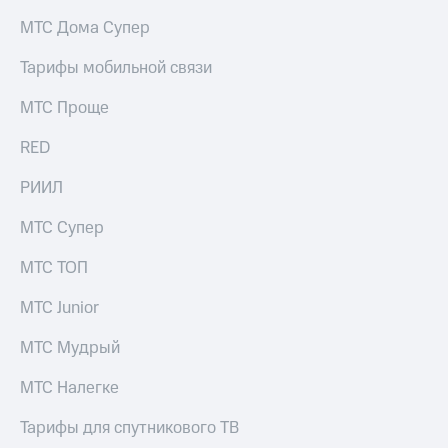
на связь
МТС Дома Супер
Роуминг
Тарифы
Тарифы мобильной связи
RED,
Семейная
РИИЛ
МТС Проще
группа
и МТС
Супер
RED
Заказать
дешевле
SIM-
при
карту
РИИЛ
оплате
с карты
Оформить
МТС
МТС Супер
eSIM
Деньги
МТС ТОП
SIM-
Выберите
карта
и подключите
МТС Junior
для
ТВ
иностранцев
с выгодным
МТС Мудрый
тарифом
Оформить
МТС Налегке
чистый
Тарифы
номер
Тарифы для спутникового ТВ
Интернет,