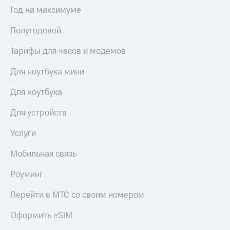
Выбрать
ТВ и телефон
Год на максимуме
красивый
для дома
номер
Полугодовой
Услуги
Заменить
SIM-
Тарифы для часов и модемов
Личный
карту
кабинет
интернета
Для ноутбука мини
Перейти
и
на
ТВ
Для ноутбука
eSIM
Личный
кабинет
Для устройств
Для дома
спутникового
Выберите
ТВ
Услуги
и подключите
Скачать
ТВ
приложение
Мобильная связь
с выгодным
Мой
тарифом
МТС
Роуминг
Акции
Тарифы
Перейти в МТС со своим номером
Интернет,
ТВ и телефон
Видеонаблюдение
Оформить eSIM
для дома
для дома