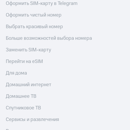
Оформить SIM-карту в Telegram
Услуги
149 ₽/
мес
Акции
Оформить чистый номер
МТС
Домашний
Выбрать красивый номер
Premium
интернет
Больше возможностей выбора номера
Подписка
Домашнее
на гигабайты
ТВ
интернета,
Заменить SIM-карту
фильмы,
Спутниковое
музыка
Перейти на eSIM
ТВ
и многое
другое
Для дома
Перейти
Семейная
в МТС
группа
Домашний интернет
со своим
номером
Скидка
Домашнее ТВ
на тарифы,
Поддержка
общие
Спутниковое ТВ
подписки
висы и подписки
и услуги,
Сервисы и развлечения
МТС
доступ
Premium
к геолокации