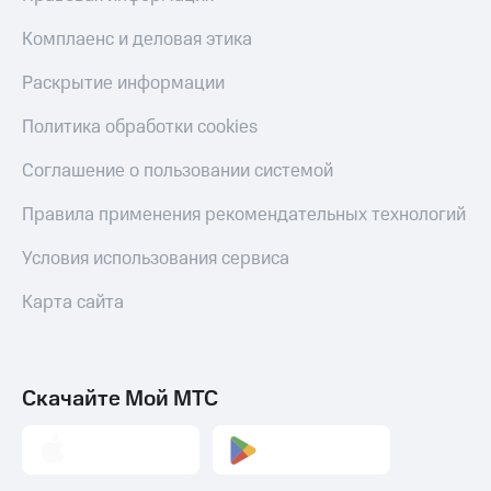
Live
Безопасность
Комплаенс и деловая этика
Гудок
Финансы
Раскрытие информации
Мой
Детям
МТС
и родителям
Политика обработки cookies
Все
Здоровье
Соглашение о пользовании системой
приложения
и фитнес
Правила применения рекомендательных технологий
Инвестиции
Приложения
от МТС
Получайте
Условия использования сервиса
доход
Акции
онлайн
Карта сайта
Страхование
Приложения
КИОН
Покупка
полисов
КИОН
Скачайте Мой МТС
онлайн
Музыка
Скидка 30%
на связь
КИОН
Строки
С картой