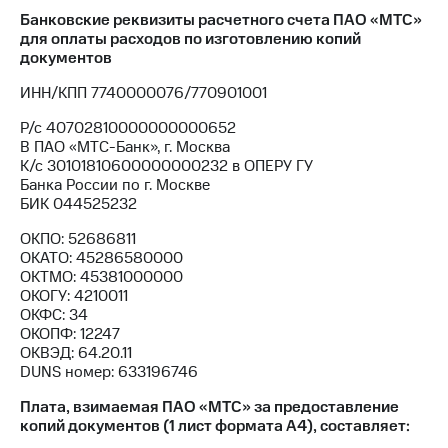
Банковские реквизиты расчетного счета ПАО «МТС»
МТС
для оплаты расходов по изготовлению копий
о технологиях
документов
Достижения
ИНН/КПП 7740000076/770901001
Р/с 40702810000000000652
Интервью
В ПАО «МТС-Банк», г. Москва
К/с 30101810600000000232 в ОПЕРУ ГУ
Финансовая
Банка России по г. Москве
отчетность
БИК 044525232
Контакты
ОКПО: 52686811
ОКАТО: 45286580000
Новости
ОКТМО: 45381000000
в
ОКОГУ: 4210011
регионе
ОКФС: 34
ОКОПФ: 12247
м и акционерам
ОКВЭД: 64.20.11
Корпоративное
DUNS номер: 633196746
управление
Плата, взимаемая ПАО «МТС» за предоставление
Корпоративный
копий документов (1 лист формата А4), составляет:
секретарь