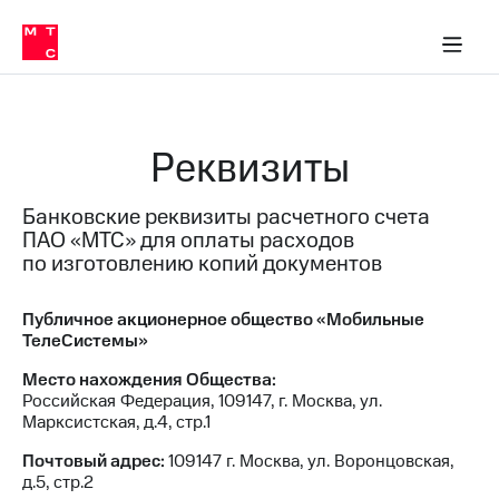
О
сторам и акционерам
Комплаенс и деловая этика
Устойчивое развитие
Медиа-центр
О МТС
О МТС
На главную
компании
О
компании
Стратегия
Стратегия
Карьера
Реквизиты
в МТС
Карьера
в МТС
Пресс-
Банковские реквизиты расчетного счета
релизы
История
ПАО «МТС» для оплаты расходов
компании
МТС
по изготовлению копий документов
о технологиях
Руководство
региона
Публичное акционерное общество «Мобильные
ТелеСистемы»
Правовая
информация
Место нахождения Общества:
Российская Федерация, 109147, г. Москва, ул.
Контакты
Марксистская, д.4, стр.1
Медиа-центр
Почтовый адрес:
109147 г. Москва, ул. Воронцовская,
Пресс-
д.5, стр.2
релизы