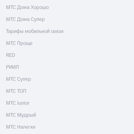
выкупа
МТС Дома Хорошо
акций
Дивиденды
МТС Дома Супер
Рынок
облигаций
Тарифы мобильной связи
Описание
МТС Проще
Еврооблигации-2023
Уведомление
о
RED
погашении
именных
РИИЛ
облигаций
Другое
МТС Супер
Регистратор
МТС ТОП
Реквизиты
Контакты
МТС Junior
йчивое развитие
и деловая этика
МТС Мудрый
На главную
МТС Налегке