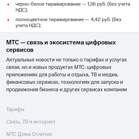
Раскрытие
черно-белое тиражирование — 1,36 руб. (без учета
информации
НДС);
Информация
акционерам
полноцветное тиражирование — 4,42 руб. (без
Документы
учета НДС);
ПАО
"МТС"
МТС — связь и экосистема цифровых
Собрания
акционеров
сервисов
Личный
Актуальные новости не только о тарифах и услугах
кабинет
акционера
связи, но и новых продуктах МТС: цифровых
Акционерный
приложениях для работы и отдыха, ТВ и медиа,
капитал
финансовых сервисах, технологиях для запуска и
Контроль
продвижения бизнеса и других сервисах компании
и
аудит
Рынок
акций
Тарифы
Описание
Связь, ТВ и интернет
Программа
приобретения
МТС Дома Отлично
Порядок