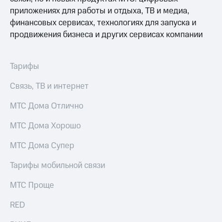
Раскрытие
приложениях для работы и отдыха, ТВ и медиа,
информации
Информация
финансовых сервисах, технологиях для запуска и
акционерам
продвижения бизнеса и других сервисах компании
Документы
ПАО
"МТС"
Тарифы
Собрания
акционеров
Связь, ТВ и интернет
Личный
кабинет
МТС Дома Отлично
акционера
Акционерный
капитал
МТС Дома Хорошо
Контроль
и
МТС Дома Супер
аудит
Рынок
Тарифы мобильной связи
акций
МТС Проще
Описание
Программа
RED
приобретения
Порядок