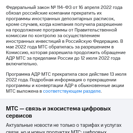
Федеральный закон № 114-ФЗ от 16 апреля 2022 года
МТС
обязал российские компании прекратить их
о технологиях
программы иностранных депозитарных расписок,
кроме случаев, когда компания получила разрешение
Достижения
на продолжение программы от Правительственной
комиссии по контролю за осуществлением
Интервью
иностранных инвестиций в Российскую Федерацию. В
мае 2022 года МТС обратилась за разрешением в
Финансовая
Комиссию, которая разрешила продолжить обращение
отчетность
АДР МТС за пределами России до 12 июля 2022 года
включительно.
Контакты
Программа АДР МТС прекратила свое действие 13 июля
Новости
2022 года. Подробная информация о прекращении
в
программы и конвертации АДР в обыкновенные акции
регионе
МТС выложена в
соответствующем разделе
.
м и акционерам
Корпоративное
МТС — связь и экосистема цифровых
управление
сервисов
Корпоративный
Актуальные новости не только о тарифах и услугах
секретарь
связи, но и новых продуктах МТС: цифровых