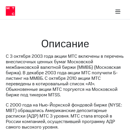
О
сторам и акционерам
Комплаенс и деловая этика
Устойчивое развитие
Медиа-центр
О МТС
О МТС
На главную
компании
О
компании
Стратегия
Стратегия
Карьера
Описание
в МТС
Карьера
в МТС
Пресс-
С 3 октября 2003 года акции МТС включены в перечень
релизы
История
внесписочных ценных бумаг Московской
компании
межбанковской валютной биржи (ММВБ) (Московская
МТС
биржа). В декабре 2003 года акции МТС получили Б-
о технологиях
Руководство
листинг на ММВБ. С октября 2010 акции МТС
региона
переведены в котировальный список «A1».
Обыкновенные акции МТС торгуются на Московской
Правовая
бирже под тикером MTSS.
информация
С 2000 года на Нью-Йоркской фондовой бирже (NYSE:
Контакты
MBT) обращались Американские депозитарные
расписки (АДР) МТС 3 уровня. МТС стала второй в
Медиа-центр
России компанией, осуществившей программу АДР
Пресс-
самого высокого уровня.
релизы