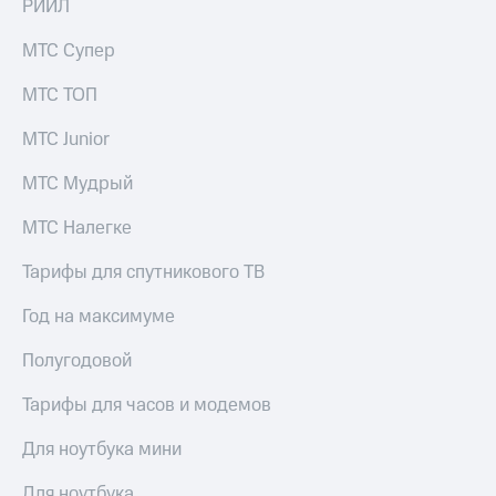
РИИЛ
выкупа
акций
МТС Супер
Дивиденды
Рынок
МТС ТОП
облигаций
МТС Junior
Описание
Еврооблигации-2023
Уведомление
МТС Мудрый
о
погашении
МТС Налегке
именных
облигаций
Тарифы для спутникового ТВ
Другое
Год на максимуме
Регистратор
Реквизиты
Полугодовой
Контакты
йчивое развитие
Тарифы для часов и модемов
и деловая этика
На главную
Для ноутбука мини
Для ноутбука