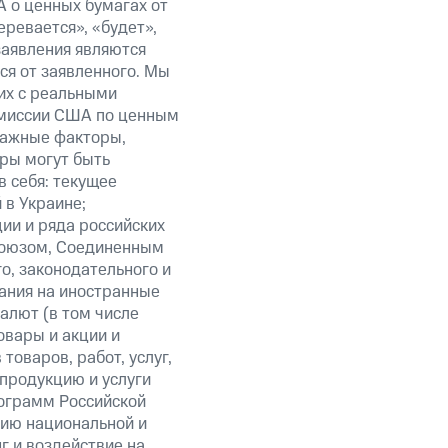
 о ценных бумагах от
еревается», «будет»,
заявления являются
ся от заявленного. Мы
их с реальными
омиссии США по ценным
важные факторы,
ры могут быть
в себя: текущее
 в Украине;
ии и ряда российских
союзом, Соединенным
о, законодательного и
ания на иностранные
алют (в том числе
овары и акции и
оваров, работ, услуг,
 продукцию и услуги
ограмм Российской
нию национальной и
 и воздействие на