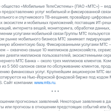
 общество «Мобильные ТелеСистемы» (ПАО «МТС») – вед
о предоставлению услуг мобильной и фиксированной связи
бельного и спутникового ТВ-вещания; провайдер цифровых
ах экосистем и мобильных приложений; поставщик ИТ-реш
аций, интернета вещей, мониторинга, обработки данных,
рмении услугами мобильной связи Группы МТС пользуются
ком рынке мобильного бизнеса МТС занимает лидирующие
ную абонентскую базу. Фиксированными услугами МТС –
ем – охвачено свыше 10 миллионов домохозяйств, сервис
лее девяти миллионов пользователей, экосистемными сер
чернего МТС Банка – около трех миллионов клиентов. Ком
ю из 5 560 салонов связи по обслуживанию клиентов, про
лению финансовых услуг. Крупнейшим акционером МТС я
котируются на Нью-Йоркской фондовой бирже под кодом 
S. Сайт компании:
www.mts.ru
.
* * *
ошении прогнозных заявлений. Некоторые заявления в д
ты или прогнозы в отношении предстоящих событий или 