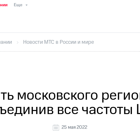
ании
Еще
ТС
Пресс-релизы
МТС о технологиях
ТС
История компании
Руководство региона
Правова
стижения
Интервью
Финансовая отчетность
Конта
пании
Новости МТС в России и мире
тивный секретарь
Раскрытие информации
Информа
ный кабинет акционера
Акционерный капитал
Конт
Порядок выкупа акций
Дивиденды
Рынок облигаци
 погашении именных облигаций
Другое
Регистрато
ть московского регио
ъединив все частоты 
25 мая 2022