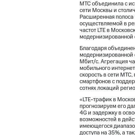
МТС объединила с ис
сети Москвы и столич
Расширенная полоса ч
осуществляемой в рег
частот LTE в Московс
модернизированной с
Благодаря объединен
модернизированной с
Мбит/с. Агрегация ч
мобильного интернет
скорость в сети МТС,
смартфонов с поддержк
сотнях локаций регио
«LTE-трафик в Моско
прогнозируем его да
4G и задержку в осв
возможностей в дейс
имеющегося диапазон
доступа на 35%, а та