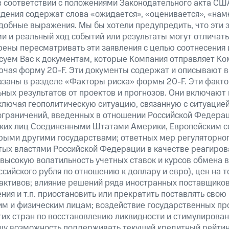
в соответствии с положениями Законодательного акта США
ждения содержат слова «ожидается», «оценивается», «нам
добные выражения. Мы бы хотели предупредить, что эти 
 и реальный ход событий или результаты могут отличать
рены пересматривать эти заявления с целью соотнесения 
суем Вас к документам, которые Компания отправляет К
ючая форму 20-F. Эти документы содержат и описывают 
казаны в разделе «Факторы риска» формы 20-F. Эти факто
ных результатов от проектов и прогнозов. Они включают 
ключая геополитическую ситуацию, связанную с ситуацией
ограничений, введенных в отношении Российской Федерац
ских лиц Соединенными Штатами Америки, Европейским 
рыми другими государствами; ответных мер регуляторног
ятых властями Российской Федерации в качестве реагиров
 высокую волатильность учетных ставок и курсов обмена в
сийского рубля по отношению к доллару и евро), цен на т
ктивов; влияние решений ряда иностранных поставщиков т
ия и т.п. приостановить или прекратить поставлять свою
м и физическим лицам; воздействие государственных пр
их стран по восстановлению ликвидности и стимулирова
шу возможность поддерживать текущий кредитный рейтинг