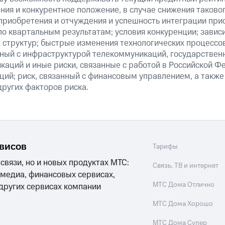
ия и конкурентное положение, в случае снижения таково
 приобретения и отчуждения и успешность интеграции при
о квартальным результатам; условия конкуренции; зависи
 структур; быстрые изменения технологических процессов
анный с инфраструктурой телекоммуникаций, государстве
аций и иные риски, связанные с работой в Российской Ф
ций; риск, связанный с финансовым управлением, а также
ругих факторов риска.
рвисов
Тарифы
 связи, но и новых продуктах МТС:
Связь, ТВ и интернет
 медиа, финансовых сервисах,
МТС Дома Отлично
 других сервисах компании
МТС Дома Хорошо
МТС Дома Супер