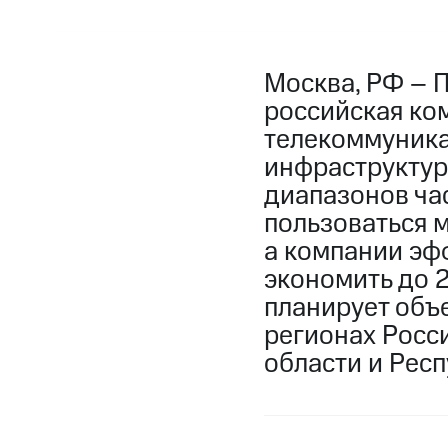
Москва, РФ – 
российская ко
телекоммуника
инфраструктур
диапазонов час
пользоваться 
а компании эф
экономить до 
планирует объ
регионах Росси
области и Рес