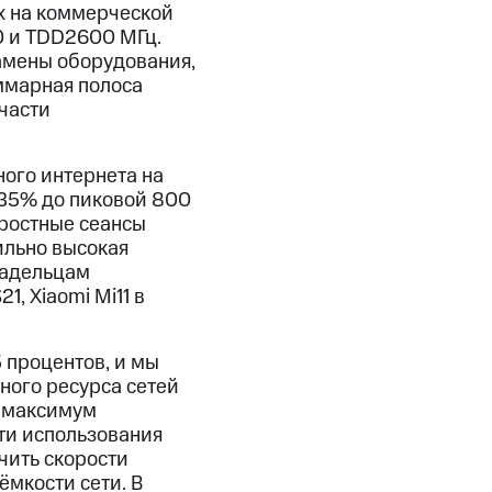
х на коммерческой
0 и TDD2600 МГц.
замены оборудования,
уммарная полоса
 части
ого интернета на
 35% до пиковой 800
оростные сеансы
ильно высокая
ладельцам
1, Xiaomi Mi11 в
 процентов, и мы
ного ресурса сетей
ь максимум
ти использования
чить скорости
ёмкости сети. В