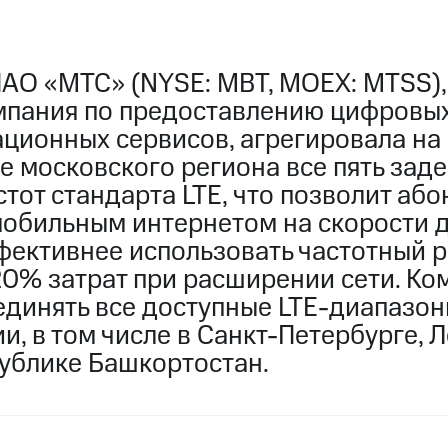
ПАО «МТС» (NYSE: MBT, MOEX: MTSS)
мпания по предоставлению цифровых
ционных сервисов, агрегировала на
е московского региона все пять зад
тот стандарта LTE, что позволит аб
мобильным интернетом на скорости д
фективнее использовать частотный р
20% затрат при расширении сети. Ко
единять все доступные LTE-диапазон
и, в том числе в Санкт-Петербурге,
публике Башкортостан.