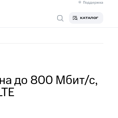
Поддержка
О МТС
я информация
Контакты
КАТАЛОГ
Медиа-центр
кты
Новости в регионе
Инвесторам и акционерам
ция акционерам
Документы
роль и аудит
Рынок акций
й
Описание
р
Реквизиты
Контакты
Устойчивое развитие
Комплаенс и деловая этика
На главную
на до 800 Мбит/с,
LTE