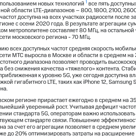
1
пользованием новых технологий
все пять доступны
ной области LTE-диапазонов – 800, 1800, 2100, 260
астот доступна на всех участках радиосети после 
ионе с осени 2020 года. В результате агрегации с
ком метрополитене составляет 80 МГц, на остальной
ети московского региона - 70 МГц.
ию всех доступных частот средняя скорость мобильн
ети МТС выросла в Москве и области в среднем на
астотного диапазона позволяет проводить высокоск
а без снижения качества «тяжелого» контента. Стаб
 приближенная к уровню 5G, уже сегодня доступна в
ой гигабитного LTE, таких как iPhone 12, Samsung S2
на.
вском регионе прирастает ежегодно в среднем на 35
льнейший уверенный рост. Учитывая дефицит частот
оении стандарта 5G, операторам важно использоват
твующем стандарте связи. Повышение эффективнос
а за счет его агрегации позволяет в среднем увели
кже до 20% оптимизировать затраты на расширение 