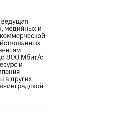
, ведущая
, медийных и
 коммерческой
ействованных
онентам
о 800 Мбит/с,
есурс и
мпания
ы в других
 Ленинградской