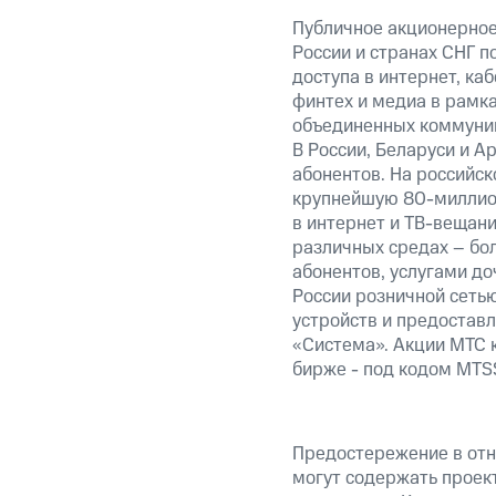
Публичное акционерное
России и странах СНГ п
доступа в интернет, ка
финтех и медиа в рамк
объединенных коммуник
В России, Беларуси и А
абонентов. На российс
крупнейшую 80-миллион
в интернет и ТВ-вещани
различных средах – бо
абонентов, услугами до
России розничной сеть
устройств и предостав
«Система». Акции МТС 
бирже - под кодом MTS
Предостережение в отн
могут содержать проек