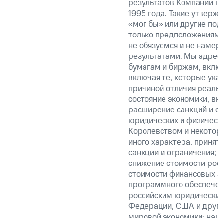
результатов Компании 
1995 года. Такие утвер
«мог бы» или другие по
только предположениями
не обязуемся и не наме
результатами. Мы адре
бумагам и биржам, вкл
включая те, которые у
причиной отличия реаль
состояние экономики, в
расширение санкций и 
юридических и физиче
Королевством и некото
иного характера, прин
санкции и ограничения;
снижение стоимости рос
стоимости финансовых а
программного обеспечен
российским юридически
Федерации, США и друг
мировой экономики; на