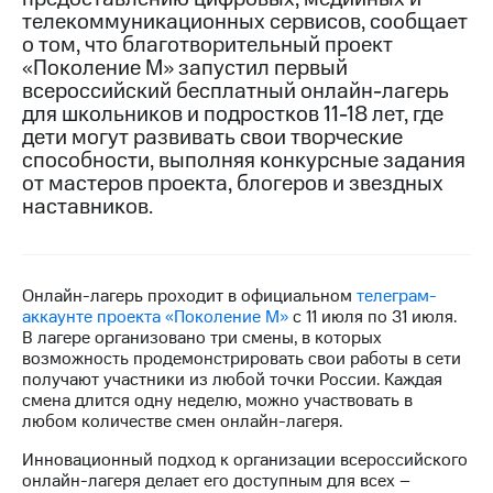
телекоммуникационных сервисов, сообщает
МТС
о том, что благотворительный проект
о технологиях
«Поколение М» запустил первый
всероссийский бесплатный онлайн-лагерь
Достижения
для школьников и подростков 11-18 лет, где
дети могут развивать свои творческие
Интервью
способности, выполняя конкурсные задания
от мастеров проекта, блогеров и звездных
Финансовая
отчетность
наставников.
Контакты
Новости
Онлайн-лагерь проходит в официальном
телеграм-
в
аккаунте проекта «Поколение М»
с 11 июля по 31 июля.
регионе
В лагере организовано три смены, в которых
возможность продемонстрировать свои работы в сети
м и акционерам
получают участники из любой точки России. Каждая
Корпоративное
смена длится одну неделю, можно участвовать в
управление
любом количестве смен онлайн-лагеря.
Корпоративный
Инновационный подход к организации всероссийского
секретарь
онлайн-лагеря делает его доступным для всех –