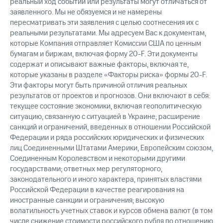
реальный ход событий или результаты могут отличаться от
заявленного. Мы не обязуемся и не намерены
пересматривать эти заявления с целью соотнесения их с
реальными результатами. Мы адресуем Вас к документам,
которые Компания отправляет Комиссии США по ценным
бумагам и биржам, включая форму 20-F. Эти документы
содержат и описывают важные факторы, включая те,
которые указаны в разделе «Факторы риска» формы 20-F.
Эти факторы могут быть причиной отличия реальных
результатов от проектов и прогнозов. Они включают в себя:
текущее состояние экономики, включая геополитическую
ситуацию, связанную с ситуацией в Украине; расширение
санкций и ограничений, введенных в отношении Российской
Федерации и ряда российских юридических и физических
лиц Соединенными Штатами Америки, Европейским союзом,
Соединенным Королевством и некоторыми другими
государствами; ответных мер регуляторного,
законодательного и иного характера, принятых властями
Российской Федерации в качестве реагирования на
иностранные санкции и ограничения; высокую
волатильность учетных ставок и курсов обмена валют (в том
числе снижение стоимости российского рубля по отношению