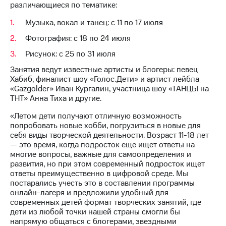
различающиеся по тематике:
выкупа
акций
Музыка, вокал и танец: с 11 по 17 июля
Дивиденды
Рынок
Фотография: с 18 по 24 июля
облигаций
Рисунок: с 25 по 31 июля
Описание
Занятия ведут известные артисты и блогеры: певец
Еврооблигации-2023
Хабиб, финалист шоу «Голос.Дети» и артист лейбла
Уведомление
«Gazgolder» Иван Кургалин, участница шоу «ТАНЦЫ на
о
ТНТ» Анна Тиха и другие.
погашении
именных
«Летом дети получают отличную возможность
облигаций
попробовать новые хобби, погрузиться в новые для
Другое
себя виды творческой деятельности. Возраст 11-18 лет
— это время, когда подросток еще ищет ответы на
Регистратор
многие вопросы, важные для самоопределения и
Реквизиты
развития, но при этом современный подросток ищет
Контакты
ответы преимущественно в цифровой среде. Мы
йчивое развитие
постарались учесть это в составлении программы
и деловая этика
онлайн-лагеря и предложили удобный для
На главную
современных детей формат творческих занятий, где
дети из любой точки нашей страны смогли бы
напрямую общаться с блогерами, звездными