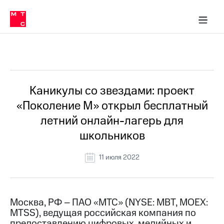
О
сторам и акционерам
Комплаенс и деловая этика
Устойчивое развитие
Медиа-центр
О МТС
О МТС
На главную
компании
О
компании
Стратегия
Стратегия
Все Новости
Карьера
в МТС
Карьера
в МТС
Пресс-
Каникулы со звездами: проект
релизы
История
«Поколение М» открыл бесплатный
компании
МТС
летний онлайн-лагерь для
о технологиях
Руководство
школьников
региона
Правовая
11 июля 2022
информация
Контакты
Москва, РФ – ПАО «МТС» (NYSE: MBT, MOEX:
Медиа-центр
MTSS), ведущая российская компания по
Пресс-
релизы
предоставлению цифровых, медийных и