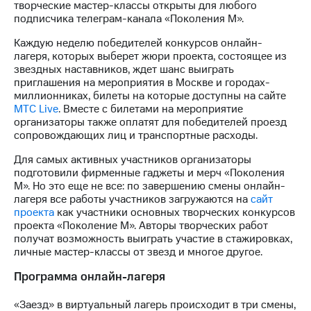
Раскрытие
творческие мастер-классы открыты для любого
информации
подписчика телеграм-канала «Поколения М».
Информация
акционерам
Каждую неделю победителей конкурсов онлайн-
Документы
лагеря, которых выберет жюри проекта, состоящее из
ПАО
звездных наставников, ждет шанс выиграть
"МТС"
приглашения на мероприятия в Москве и городах-
Собрания
миллионниках, билеты на которые доступны на сайте
акционеров
МТС Live
. Вместе с билетами на мероприятие
Личный
организаторы также оплатят для победителей проезд
кабинет
сопровождающих лиц и транспортные расходы.
акционера
Для самых активных участников организаторы
Акционерный
подготовили фирменные гаджеты и мерч «Поколения
капитал
М». Но это еще не все: по завершению смены онлайн-
Контроль
лагеря все работы участников загружаются на
сайт
и
проекта
как участники основных творческих конкурсов
аудит
проекта «Поколение М». Авторы творческих работ
Рынок
получат возможность выиграть участие в стажировках,
акций
личные мастер-классы от звезд и многое другое.
Описание
Программа онлайн-лагеря
Программа
приобретения
«Заезд» в виртуальный лагерь происходит в три смены,
Порядок