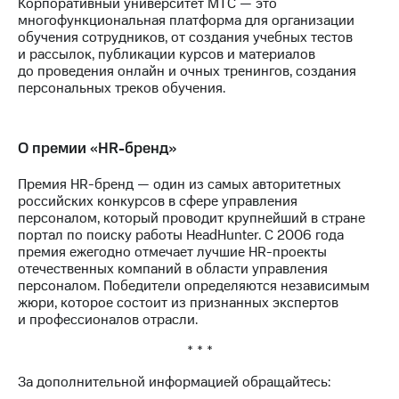
Корпоративный университет МТС — это
выкупа
многофункциональная платформа для организации
акций
обучения сотрудников, от создания учебных тестов
Дивиденды
и рассылок, публикации курсов и материалов
Рынок
до проведения онлайн и очных тренингов, создания
облигаций
персональных треков обучения.
Описание
Еврооблигации-2023
Уведомление
О премии «HR-бренд»
о
погашении
Премия HR-бренд — один из самых авторитетных
именных
российских конкурсов в сфере управления
облигаций
персоналом, который проводит крупнейший в стране
Другое
портал по поиску работы HeadHunter. С 2006 года
премия ежегодно отмечает лучшие HR-проекты
Регистратор
отечественных компаний в области управления
Реквизиты
персоналом. Победители определяются независимым
Контакты
жюри, которое состоит из признанных экспертов
йчивое развитие
и профессионалов отрасли.
и деловая этика
* * *
На главную
За дополнительной информацией обращайтесь: