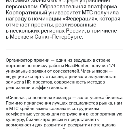
из самых значимых в сфере управления
персоналом. Образовательная платформа
МТС
Корпоративный университет МТС получила
о технологиях
награду в номинации «Федерация», которая
отмечает проекты, реализованные
Достижения
в нескольких регионах России, в том числе
в Москве и Санкт-Петербурге.
Интервью
Финансовая
отчетность
Организатор премии — один из ведущих в стране
Контакты
порталов по поиску работы HeadHunter, получил 174
уникальные заявки от соискателей. Члены жюри —
Новости
ведущие эксперты отрасли, оценивали актуальность
в
замысла HR-проектов, современность методов
регионе
реализации и эффективность.
м и акционерам
«Сильная, сплоченная команда — залог успеха бизнеса.
Корпоративное
Помимо привлечения лучших специалистов рынка, нам
управление
в МТС крайне важно создавать сотрудникам
комфортные условия для погружения в корпоративную
Корпоративный
культуру, бизнес-процессы и предоставлять
секретарь
возможности для развития и раскрытия потенциала.