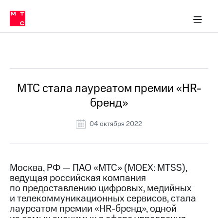
О
сторам и акционерам
Комплаенс и деловая этика
Устойчивое развитие
Медиа-центр
О МТС
О МТС
На главную
компании
О
компании
Стратегия
Стратегия
Все Новости
Карьера
в МТС
Карьера
в МТС
Пресс-
МТС стала лауреатом премии «HR-
релизы
История
бренд»
компании
МТС
о технологиях
Руководство
04 октября 2022
региона
Правовая
информация
Москва, РФ — ПАО «МТС» (MOEX: MTSS),
ведущая российская компания
Контакты
по предоставлению цифровых, медийных
и телекоммуникационных сервисов, стала
Медиа-центр
Пресс-
лауреатом премии «HR-бренд», одной
релизы