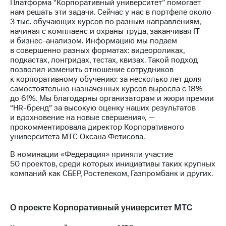
Раскрытие
Платформа “Корпоративный университет” помогает
информации
нам решать эти задачи. Сейчас у нас в портфеле около
Информация
3 тыс. обучающих курсов по разным направлениям,
акционерам
начиная с комплаенс и охраны труда, заканчивая IT
Документы
и бизнес-анализом. Информацию мы подаем
ПАО
в совершенно разных форматах: видеороликах,
"МТС"
подкастах, лонгридах, тестах, квизах. Такой подход
Собрания
позволил изменить отношение сотрудников
акционеров
к корпоративному обучению: за несколько лет доля
Личный
самостоятельно назначенных курсов выросла с 18%
кабинет
до 61%. Мы благодарны организаторам и жюри премии
акционера
“HR-бренд” за высокую оценку наших результатов
Акционерный
и вдохновение на новые свершения», —
капитал
прокомментировала директор Корпоративного
Контроль
университета МТС Оксана Фетисова.
и
В номинации «Федерация» приняли участие
аудит
50 проектов, среди которых инициативы таких крупных
Рынок
компаний как СБЕР, Ростелеком, Газпромбанк и других.
акций
Описание
Программа
О проекте Корпоративный университет МТС
приобретения
Порядок