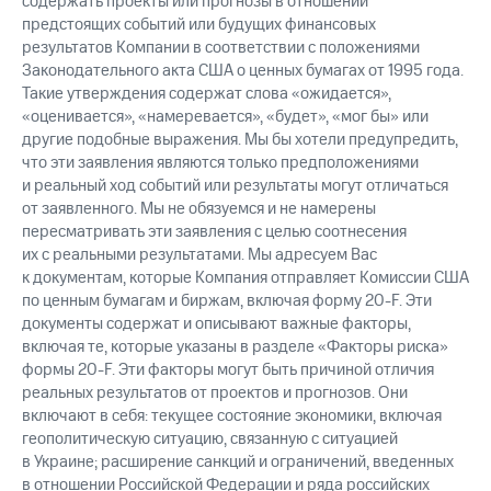
содержать проекты или прогнозы в отношении
предстоящих событий или будущих финансовых
результатов Компании в соответствии с положениями
Законодательного акта США о ценных бумагах от 1995 года.
Такие утверждения содержат слова «ожидается»,
«оценивается», «намеревается», «будет», «мог бы» или
другие подобные выражения. Мы бы хотели предупредить,
что эти заявления являются только предположениями
и реальный ход событий или результаты могут отличаться
от заявленного. Мы не обязуемся и не намерены
пересматривать эти заявления с целью соотнесения
их с реальными результатами. Мы адресуем Вас
к документам, которые Компания отправляет Комиссии США
по ценным бумагам и биржам, включая форму 20-F. Эти
документы содержат и описывают важные факторы,
включая те, которые указаны в разделе «Факторы риска»
формы 20-F. Эти факторы могут быть причиной отличия
реальных результатов от проектов и прогнозов. Они
включают в себя: текущее состояние экономики, включая
геополитическую ситуацию, связанную с ситуацией
в Украине; расширение санкций и ограничений, введенных
в отношении Российской Федерации и ряда российских