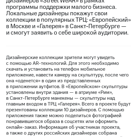
дизайнеров «Street WeAR» в рамках
программы поддержки малого бизнеса.
МТС
Локальные дизайнеры покажут свои
о технологиях
коллекции в популярных ТРЦ: «Европейский»
в Москве и «Галерея» в Санкт-Петербурге —
Достижения
и смогут заявить о себе широкой аудитории.
Интервью
Финансовая
отчетность
Дизайнерские коллекции зрители могут увидеть
с помощью AR-технологий. Для этого необходимо
Контакты
скачать и установить на телефон мобильное
приложение, навести камеру на скульптуру, после чего
Новости
она «оденется» в один из представленных
в
в приложении аутфитов. В «Европейском» скульптуры
регионе
установлены внутри здания — в атриуме «Рим»,
в Санкт-Петербурге манекены — скульптуры над
м и акционерам
главным входом в ТРЦ «Галерея». Всего в проекте будут
Корпоративное
презентованы коллекции 10 дизайнеров. С помощью
управление
приложения также можно поделиться фотографией
понравившегося образа в соцсетях или оформить
Корпоративный
онлайн-заказ. Информация об участниках проекта,
секретарь
а также о других российских дизайнерах собрана