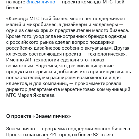
Раскрытие
на карте
Знаем лично
— проекта команды МТС Твой
информации
бизнес.
Информация
«Команда МТС Твой бизнес много лет поддерживает
акционерам
малый и микробизнес, а дизайнеры и модельеры —
Документы
одни из самых ярких представителей малого бизнеса.
ПАО
Кроме того, уход ряда иностранных брендов одежды
"МТС"
с российского рынка сделал вопрос поддержки
Собрания
российских дизайнеров особенно актуальным. Другая
акционеров
ключевая составляющая проекта — технологическая.
Личный
Именно AR-технологии сделали этот показ
кабинет
возможным. Надеемся, что, развивая цифровые
акционера
продукты и сервисы и добавляя их в привычную жизнь
Акционерный
пользователей, мы расширяем возможности и для
капитал
клиентов, и для компаний», — прокомментировала
Контроль
директор департамента маркетинговых коммуникаций
и
МТС Мария Яковлева.
аудит
Рынок
акций
О проекте «Знаем лично»
Описание
Программа
Знаем лично — программа поддержки малого бизнеса.
приобретения
Проект охватывает 44 города и более 82 тысяч
Порядок