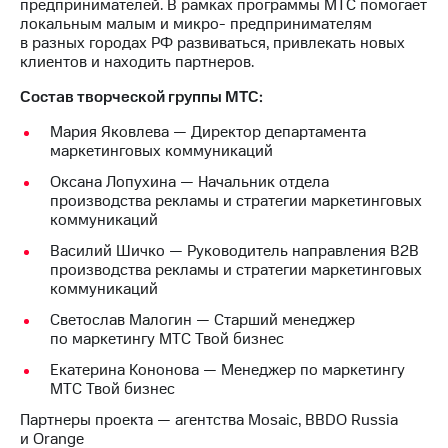
предпринимателей. В рамках программы МТС помогает
выкупа
локальным малым и микро- предпринимателям
акций
в разных городах РФ развиваться, привлекать новых
Дивиденды
клиентов и находить партнеров.
Рынок
облигаций
Состав творческой группы МТС:
Описание
Мария Яковлева — Директор департамента
Еврооблигации-2023
маркетинговых коммуникаций
Уведомление
Оксана Лопухина — Начальник отдела
о
производства рекламы и стратегии маркетинговых
погашении
коммуникаций
именных
облигаций
Василий Шичко — Руководитель направления B2B
Другое
производства рекламы и стратегии маркетинговых
коммуникаций
Регистратор
Реквизиты
Светослав Малогин — Старший менеджер
Контакты
по маркетингу МТС Твой бизнес
йчивое развитие
Екатерина Кононова — Менеджер по маркетингу
и деловая этика
МТС Твой бизнес
На главную
Партнеры проекта — агентства Mosaic, BBDO Russia
и Orange