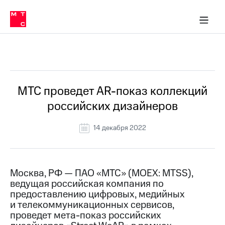
О
сторам и акционерам
Комплаенс и деловая этика
Устойчивое развитие
Медиа-центр
О МТС
О МТС
На главную
компании
О
компании
Стратегия
Стратегия
Все Новости
Карьера
в МТС
Карьера
в МТС
Пресс-
МТС проведет AR-показ коллекций
релизы
История
российских дизайнеров
компании
МТС
о технологиях
Руководство
14 декабря 2022
региона
Правовая
информация
Москва, РФ — ПАО «МТС» (MOEX: MTSS),
ведущая российская компания по
Контакты
предоставлению цифровых, медийных
и телекоммуникационных сервисов,
Медиа-центр
Пресс-
проведет мета-показ российских
релизы