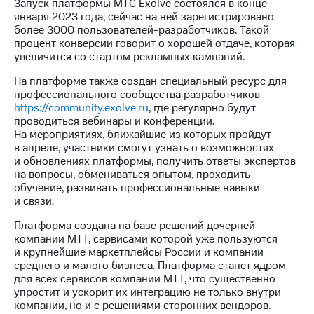
Раскрытие
Запуск платформы МТС Exolve состоялся в конце
информации
января 2023 года, сейчас на ней зарегистрировано
Информация
более 3000 пользователей-разработчиков. Такой
акционерам
процент конверсии говорит о хорошей отдаче, которая
Документы
увеличится со стартом рекламных кампаний.
ПАО
На платформе также создан специальный ресурс для
"МТС"
профессионального сообщества разработчиков
Собрания
https://community.exolve.ru
, где регулярно будут
акционеров
проводиться вебинары и конференции.
Личный
На мероприятиях, ближайшие из которых пройдут
кабинет
в апреле, участники смогут узнать о возможностях
акционера
и обновлениях платформы, получить ответы экспертов
Акционерный
на вопросы, обмениваться опытом, проходить
капитал
обучение, развивать профессиональные навыки
Контроль
и связи.
и
аудит
Платформа создана на базе решений дочерней
Рынок
компании МТТ, сервисами которой уже пользуются
акций
и крупнейшие маркетплейсы России и компании
среднего и малого бизнеса. Платформа станет ядром
Описание
для всех сервисов компании МТТ, что существенно
Программа
упростит и ускорит их интеграцию не только внутри
приобретения
компании, но и с решениями сторонних вендоров.
Порядок