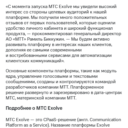
выкупа
«С момента запуска МТС Exolve мы увидели высокий
акций
интерес со стороны целевых аудиторий к нашей
Дивиденды
платформе. Мы получили много положительных
Рынок
отзывов от первых пользователей, которые оценили
облигаций
удобство личного кабинета и широкий функционал
продукта, — прокомментировал генеральный директор
Описание
АО «МТТ» Рамиль Биккужин. — Мы будем активно
Еврооблигации-2023
развивать платформу в интересах наших клиентов,
Уведомление
дополняя ее самыми современными
о
и востребованными сервисами для автоматизации
погашении
клиентских коммуникаций».
именных
облигаций
Основные компоненты платформы, такие как модуль
Другое
ядра, управление голосовыми и текстовыми
сообщениями, созданы и контролируются командой
Регистратор
разработчиков компании МТТ. Платформенное
Реквизиты
решение развернуто и зарезервировано в дата-центрах
Контакты
МТС, материнской компании МТТ.
йчивое развитие
и деловая этика
Подробнее о МТС Exolve
На главную
МТС Exolve — это CPaaS-решение (англ. Communication
Platform as a Service). Название платформы Exolve