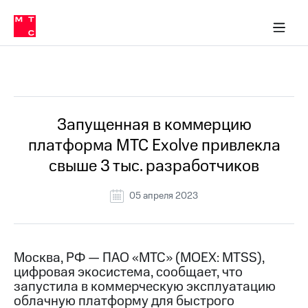
О
сторам и акционерам
Комплаенс и деловая этика
Устойчивое развитие
Медиа-центр
О МТС
О МТС
На главную
компании
О
компании
Стратегия
Стратегия
Все Новости
Карьера
в МТС
Карьера
в МТС
Пресс-
Запущенная в коммерцию
релизы
История
платформа МТС Exolve привлекла
компании
МТС
свыше 3 тыс. разработчиков
о технологиях
Руководство
региона
05 апреля 2023
Правовая
информация
Контакты
Москва, РФ — ПАО «МТС» (MOEX: MTSS),
цифровая экосистема, сообщает, что
Медиа-центр
запустила в коммерческую эксплуатацию
Пресс-
облачную платформу для быстрого
релизы