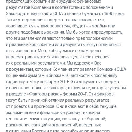
предстоящих событий или будущих финансовых
результатов Компании в соответствии с положениями
Законодательного акта США о ценных бумагах от 1995 года.
Такие утверждения содержат слова «ожидается»,
«оценивается», «намеревается», «будет», «мог бы» или
другие подобные выражения. Мы бы хотели предупредить,
что эти заявления являются только предположениями
и реальный ход событий или результаты могут отличаться
от заявленного. Мы не обязуемся и не намерены
пересматривать эти заявления с целью соотнесения
их с реальными результатами. Мы адресуем Вас
к документам, которые Компания отправляет Комиссии США
по ценным бумагам и биржам, в частности к последнему
годовому отчету по форме 20-F. Эти документы содержат
и описывают важные факторы, включая те, которые указаны
в разделе «Факторы риска» формы 20-F. Эти факторы
могут быть причиной отличия реальных результатов
от проектов и прогнозов. Они включают в себя: текущие
экономические и финансовые условия, включая
геополитическую ситуацию, связанную с Украиной;
расширение санкций и ограничений, введенных
в отношении России и ряда российских юридических