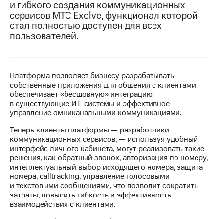
и гибкого создания коммуникационных
сервисов МТС Exolve, функционал которой
МТС
стал полностью доступен для всех
о технологиях
пользователей.
Достижения
Интервью
Платформа позволяет бизнесу разрабатывать
Финансовая
собственные приложения для общения с клиентами,
отчетность
обеспечивает «бесшовную» интеграцию
в существующие ИТ-системы и эффективное
Контакты
управление омниканальными коммуникациями.
Новости
Теперь клиенты платформы — разработчики
в
коммуникационных сервисов, — используя удобный
регионе
интерфейс личного кабинета, могут реализовать такие
решения, как обратный звонок, авторизация по номеру,
м и акционерам
интеллектуальный выбор исходящего номера, защита
Корпоративное
номера, calltracking, управление голосовыми
управление
и текстовыми сообщениями, что позволит сократить
затраты, повысить гибкость и эффективность
Корпоративный
взаимодействия с клиентами.
секретарь