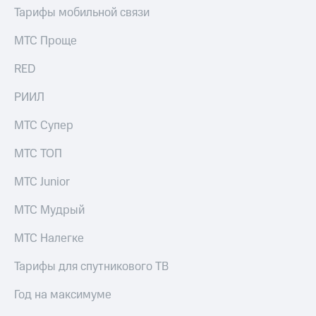
Тарифы мобильной связи
МТС Проще
RED
РИИЛ
МТС Супер
МТС ТОП
МТС Junior
МТС Мудрый
МТС Налегке
Тарифы для спутникового ТВ
Год на максимуме