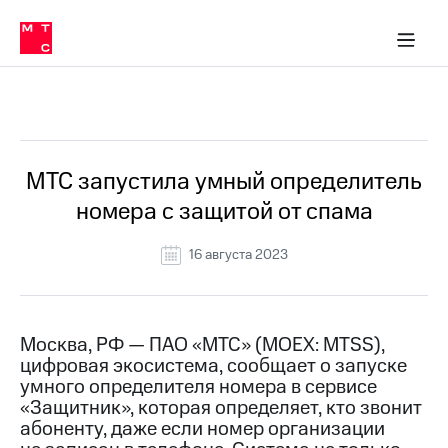
О
сторам и акционерам
Комплаенс и деловая этика
Устойчивое развитие
Медиа-центр
О МТС
О МТС
На главную
компании
О
компании
Стратегия
Стратегия
Все Новости
Карьера
в МТС
Карьера
в МТС
Пресс-
МТС запустила умный определитель
релизы
История
номера с защитой от спама
компании
МТС
о технологиях
Руководство
16 августа 2023
региона
Правовая
информация
Москва, РФ — ПАО «МТС» (MOEX: MTSS),
цифровая экосистема, сообщает о запуске
Контакты
умного определителя номера в сервисе
«Защитник», которая определяет, кто звонит
Медиа-центр
Пресс-
абоненту, даже если номер организации
релизы