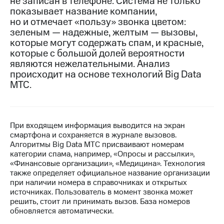
не записан в телефоне. Система не только
показывает название компании,
МТС
но и отмечает «пользу» звонка цветом:
о технологиях
зеленым — надежные, желтым — вызовы,
которые могут содержать спам, и красные,
Достижения
которые с большой долей вероятности
являются нежелательными. Анализ
Интервью
происходит на основе технологий Big Data
Финансовая
МТС.
отчетность
Контакты
При входящем информация выводится на экран
Новости
смартфона и сохраняется в журнале вызовов.
в
Алгоритмы Big Data МТС присваивают номерам
регионе
категории спама, например, «Опросы и рассылки»,
«Финансовые организации», «Медицина». Технология
м и акционерам
также определяет официальное название организации
Корпоративное
при наличии номера в справочниках и открытых
управление
источниках. Пользователь в момент звонка может
решить, стоит ли принимать вызов. База номеров
Корпоративный
обновляется автоматически.
секретарь