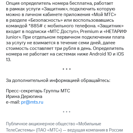
Опция определитель номера бесплатна, работает
выкупа
в рамках услуги «Защитник», подключить которую
акций
можно в личном кабинете приложения «Мой МТС»
Дивиденды
в разделе «Безопасность» или воспользовавшись
Рынок
командой *885# с мобильного телефона. «Защитник»
облигаций
входит в подписки «МТС Доступ», Premium и «НЕТАРИФ
Junior». При отдельном первичном подключении плата
Описание
за услугу не взимается в течение семи дней, далее
Еврооблигации-2023
стоимость составляет три рубля в день. Определитель
Уведомление
номера не работает на системах ниже Android 10 и iOS
о
13.
погашении
именных
* * *
облигаций
Другое
За дополнительной информацией обращайтесь:
Регистратор
Пресс-секретарь Группы МТС
Реквизиты
Ирина Дерюгина
Контакты
e-mail:
pr@mts.ru
йчивое развитие
и деловая этика
* * *
На главную
Публичное акционерное общество «Мобильные
ТелеСистемы» (ПАО «МТС») — ведущая компания в России