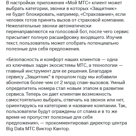
Раскрытие
В настройках приложения «Мой МТС» клиент может
информации
выбрать категории, звонки в которых «Защитник»
Информация
не будет блокировать, например, «Страхование», если
акционерам
человек готов принять вызов от страховой компании.
Документы
Нежелательные звонки автоматически
ПАО
перенаправляются на голосовой бот, после чего сервис
"МТС"
присылает полную расшифровку входящего. Изучив
Собрания
текст, пользователь может отобрать потенциально
акционеров
полезные для себя предложения.
Личный
кабинет
«Безопасность и комфорт наших клиентов — одна
акционера
из ключевых задач экосистемы МТС, а технологии —
Акционерный
главный инструмент для ее решения. Благодаря
капитал
сервису „Защитник“ в прошлом году мы избавили
Контроль
абонентов более чем от 2 млрд спам-вызовов. Умный
и
определитель номера стал новым этапом в развитии
аудит
сервиса. Теперь он дает клиентам возможность
Рынок
самостоятельно выбрать, отвечать на звонок или нет,
акций
ориентируясь на категорию и название компании. Так,
пользователи будут ограждены от спама и в то же
Описание
время не пропустят полезные для себя
Программа
предложения», — прокомментировал директор центра
приобретения
Big Data МТС Виктор Кантор.
Порядок