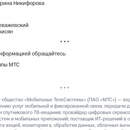
Ирина Никифорова
Чеважевский
кисян
* * *
информацией обращайтесь:
ппы МТС
* * *
е общество «Мобильные ТелеСистемы» (ПАО «МТС») — ве
ению услуг мобильной и фиксированной связи, передачи д
 и спутникового ТВ-вещания; провайдер цифровых сервис
истем и мобильных приложений; поставщик ИТ-решений в 
та вещей, мониторинга, обработки данных, облачных выч