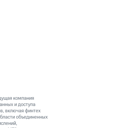
дущая компания
анных и доступа
ов, включая финтех
области объединенных
ислений,