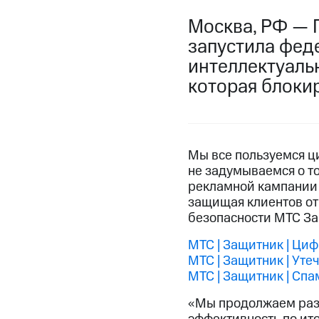
Москва, РФ — 
запустила фед
интеллектуаль
которая блокир
Мы все пользуемся ц
не задумываемся о то
рекламной кампании 
защищая клиентов от
безопасности МТС За
МТС | Защитник | Ци
МТС | Защитник | Уте
МТС | Защитник | Спа
«Мы продолжаем разв