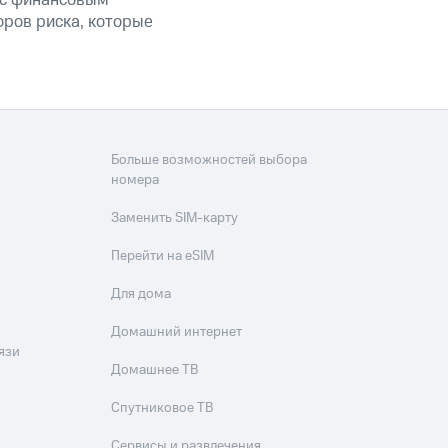
й с финансовым
оров риска, которые
Больше возможностей выбора
номера
Заменить SIM-карту
Перейти на eSIM
Для дома
Домашний интернет
язи
Домашнее ТВ
Спутниковое ТВ
Сервисы и развлечения