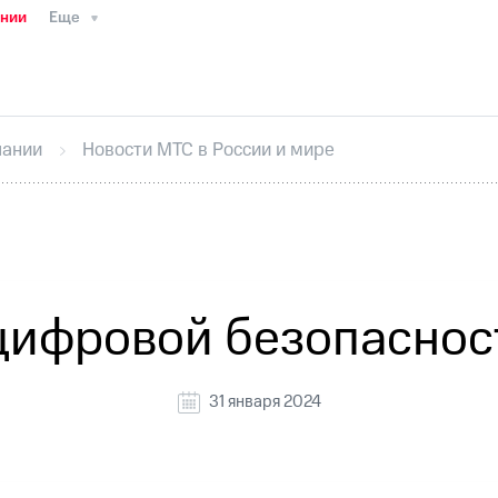
ании
Еще
ТС
Пресс-релизы
МТС о технологиях
ТС
История компании
Руководство региона
Правова
стижения
Интервью
Финансовая отчетность
Конта
пании
Новости МТС в России и мире
тивный секретарь
Раскрытие информации
Информа
ный кабинет акционера
Акционерный капитал
Конт
Порядок выкупа акций
Дивиденды
Рынок облигаци
 погашении именных облигаций
Другое
Регистрато
цифровой безопаснос
31 января 2024