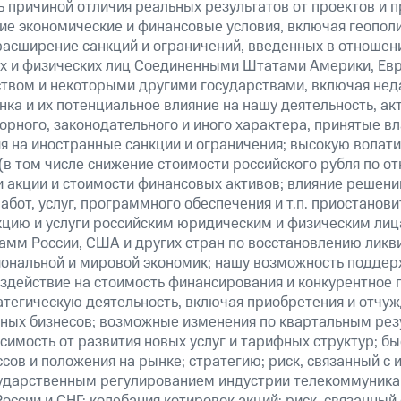
 причиной отличия реальных результатов от проектов и п
щие экономические и финансовые условия, включая геопол
расширение санкций и ограничений, введенных в отношени
х и физических лиц Соединенными Штатами Америки, Ев
вом и некоторыми другими государствами, включая нед
ка и их потенциальное влияние на нашу деятельность, акт
рного, законодательного и иного характера, принятые в
я на иностранные санкции и ограничения; высокую волати
(в том числе снижение стоимости российского рубля по о
 и акции и стоимости финансовых активов; влияние решен
абот, услуг, программного обеспечения и т.п. приостанови
кцию и услуги российским юридическим и физическим лиц
амм России, США и других стран по восстановлению ликв
ональной и мировой экономик; нашу возможность поддер
здействие на стоимость финансирования и конкурентное 
атегическую деятельность, включая приобретения и отчуж
ных бизнесов; возможные изменения по квартальным резу
симость от развития новых услуг и тарифных структур; б
сов и положения на рынке; стратегию; риск, связанный с
ударственным регулированием индустрии телекоммуникац