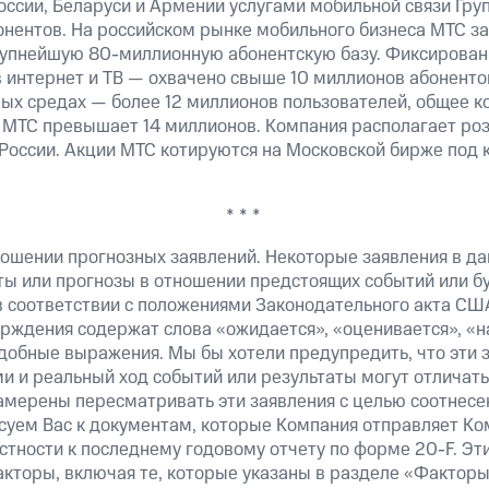
оссии, Беларуси и Армении услугами мобильной связи Гр
онентов. На российском рынке мобильного бизнеса МТС 
рупнейшую 80-миллионную абонентскую базу. Фиксирова
 интернет и ТВ — охвачено свыше 10 миллионов абоненто
ных средах — более 12 миллионов пользователей, общее к
 МТС превышает 14 миллионов. Компания располагает роз
 России. Акции МТС котируются на Московской бирже под 
* * *
ошении прогнозных заявлений. Некоторые заявления в д
ты или прогнозы в отношении предстоящих событий или 
в соответствии с положениями Законодательного акта СШ
верждения содержат слова «ожидается», «оценивается», «н
добные выражения. Мы бы хотели предупредить, что эти 
 и реальный ход событий или результаты могут отличатьс
амерены пересматривать эти заявления с целью соотнесе
суем Вас к документам, которые Компания отправляет К
стности к последнему годовому отчету по форме 20-F. Э
кторы, включая те, которые указаны в разделе «Факторы