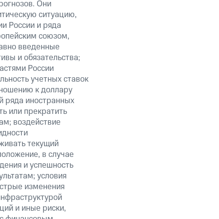
рогнозов. Они
итическую ситуацию,
и России и ряда
ропейским союзом,
авно введенные
ивы и обязательства;
ластями России
льность учетных ставок
тношению к доллару
ий ряда иностранных
ть или прекратить
ам; воздействие
идности
живать текущий
положение, в случае
дения и успешность
льтатам; условия
ыстрые изменения
 инфраструктурой
ий и иные риски,