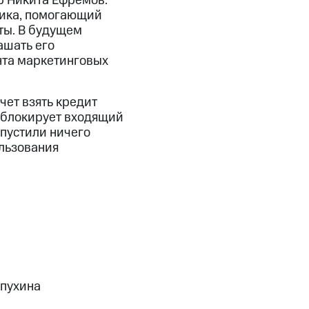
ер Никита Ефремов.
ика, помогающий
ты. В будущем
ашать его
нта маркетинговых
чет взять кредит
заблокирует входящий
опустили ничего
льзования
опухина