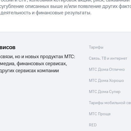
России и СНГ; колебания котировок акций; риск, связанны
сугубление описанных выше и/или появление других факт
 деятельность и финансовые результаты.
рвисов
Тарифы
 связи, но и новых продуктах МТС:
Связь, ТВ и интернет
 медиа, финансовых сервисах,
МТС Дома Отлично
 других сервисах компании
МТС Дома Хорошо
МТС Дома Супер
Тарифы мобильной св
МТС Проще
RED