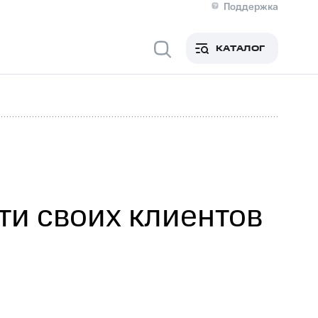
Поддержка
О МТС
я информация
Контакты
КАТАЛОГ
Медиа-центр
кты
Новости в регионе
Инвесторам и акционерам
ция акционерам
Документы
роль и аудит
Рынок акций
й
Описание
р
Реквизиты
Контакты
Устойчивое развитие
Комплаенс и деловая этика
На главную
ти своих клиентов