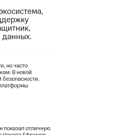
экосистема,
ддержку
ащитник,
 данных.
, но часто
кам. В новой
 безопасности,
 платформы
н показал отличную