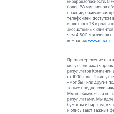
кибербезопасности. В Р
более 88 миллионов аб
позиции, обслуживая к
телефонией, доступом в
и платного ТВ в различ
экосистемных клиентов
чем 4 600 магазинов в
компании:
www.mts.ru
.
Предостережение в отн
могут содержать проек
результатов Компании 
от 1995 года. Такие ут
«мог бы» или другие по
только предположениями
Мы не обязуемся и не н
результатами. Мы адре
бумагам и биржам, в ча
и описывают важные фа