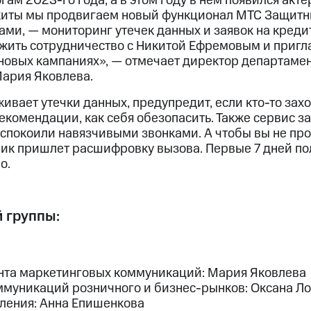
гам 2023-го года, а в этом году в нем появился акт
киты мы продвигаем новый функционал МТС Защитн
ами, — мониторинг утечек данных и заявок на креди
жить сотрудничество с Никитой Ефремовым и пригл
 новых кампаниях», — отмечает директор департаме
ария Яковлева.
вает утечки данных, предупредит, если кто-то захо
рекомендации, как себя обезопасить. Также сервис 
еспокоили навязчивыми звонками. А чтобы вы не пр
ик пришлет расшифровку вызова. Первые 7 дней по
о.
 группы:
нта маркетинговых коммуникаций: Мария Яковлева
ммуникаций розничного и бизнес-рынков: Оксана Л
ления: Анна Епишенкова