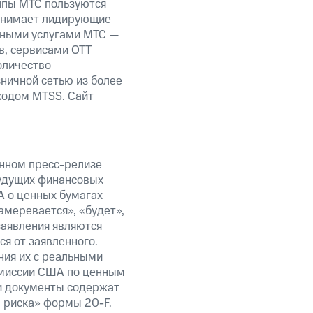
уппы МТС пользуются
занимает лидирующие
нными услугами МТС —
в, сервисами OTT
оличество
ничной сетью из более
кодом MTSS. Сайт
анном пресс-релизе
будущих финансовых
А о ценных бумагах
амеревается», «будет»,
заявления являются
я от заявленного.
ния их с реальными
омиссии США по ценным
ти документы содержат
 риска» формы 20-F.