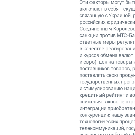
Эти факторы могут быть
включают в себя: теку
связанную с Украиной; 
российских юридически
Соединенным Королевст
санкции против МТС-Бан
ответные меры регулято
в качестве реагировани
и курсов обмена валют 
и евро), цен на товары
поставщиков товаров, р
поставлять свою проду
государственных прогр
и стимулированию наци
кредитный рейтинг и во
снижения такового; стр
интеграции приобретен
конкуренции; нашу зави
технологических процес
телекоммуникаций, гос