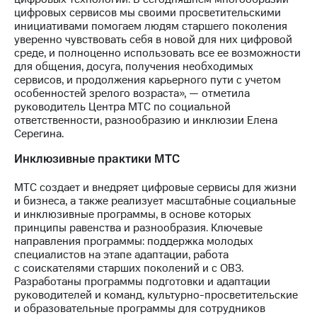
выкупа
цифровых сервисов мы своими просветительскими
акций
инициативами помогаем людям старшего поколения
Дивиденды
уверенно чувствовать себя в новой для них цифровой
Рынок
среде, и полноценно использовать все ее возможности
облигаций
для общения, досуга, получения необходимых
сервисов, и продолжения карьерного пути с учетом
Описание
особенностей зрелого возраста», — отметила
Еврооблигации-2023
руководитель Центра МТС по социальной
Уведомление
ответственности, разнообразию и инклюзии Елена
о
Серегина.
погашении
именных
Инклюзивные практики МТС
облигаций
Другое
МТС создает и внедряет цифровые сервисы для жизни
и бизнеса, а также реализует масштабные социальные
Регистратор
и инклюзивные программы, в основе которых
Реквизиты
принципы равенства и разнообразия. Ключевые
Контакты
направления программы: поддержка молодых
йчивое развитие
специалистов на этапе адаптации, работа
и деловая этика
с соискателями старших поколений и с ОВЗ.
На главную
Разработаны программы подготовки и адаптации
руководителей и команд, культурно-просветительские
и образовательные программы для сотрудников