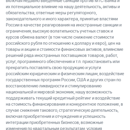
включая недавно введенные санкции против МТС-Банка и
их потенциальное влияние на нашу деятельность, активы и
обязательства; ответные меры регуляторного,
законодательного и иного характера, принятые властями
России в качестве реагирования на иностранные санкции и
ограничения; высокую волатильность учетных ставок и
курсов обмена валют (в том числе снижение стоимости
российского рубля по отношению к доллару и евро), цен на
товары и акции и стоимости финансовых активов; влиянсяие
решений ряда иностранных поставщиков товаров, работ,
услуг, программного обеспечения и т.п. приостановить или
прекратить поставлять свою продукцию и услуги
российским юридическим и физическим лицам; воздействие
государственных программ России, США и других стран по
восстановлению ликвидности и стимулированию
национальной и мировой экономик; нашу возможность
поддерживать текущий кредитный рейтинг и воздействие
на стоимость финансирования и конкурентное положение, в
случае снижения такового; стратегическую деятельность,
включая приобретения и отчуждения и успешность
интеграции приобретенных бизнесов; возможные
изменения по квартальным результатам; условия