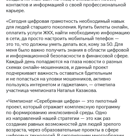
Раскрытие
контактов и информацией о своей профессиональной
информации
карьере.
Информация
акционерам
«Сегодня цифровая грамотность необходимый навык
Документы
для людей старшего поколения. Купить билеты онлайн,
ПАО
оплатить услуги ЖКХ, найти необходимую информацию
"МТС"
в сети, да просто настроить мобильный телефон —
Собрания
это то, что должны уметь делать все, кому за 50. Для
акционеров
меня было важно получить знания в области цифровой
Личный
и информационной безопасности в финансовой сфере.
кабинет
Каждый день попадаются на глаза новости о разных
акционера
схемах онлайн-мошенников, и данный проект
Акционерный
подчеркивает важность оставаться бдительным
капитал
и не попасться на уловки мошенников, активно
Контроль
пользуясь интернетом и гаджетами», — отметила
и
участница чемпионата Наталья Казакова.
аудит
Рынок
«Чемпионат «Серебряная цифра» — это пилотный
акций
проект, который отражает комплексную программу
по формированию инклюзивной среды. Одно
Описание
из направлений нашей стратегии — это как раз
Программа
создание равных возможностей для людей зрелого
приобретения
возраста, через образовательные проекты в сфере
Порядок
цифровых технологий. В сегодняшнем многообразии