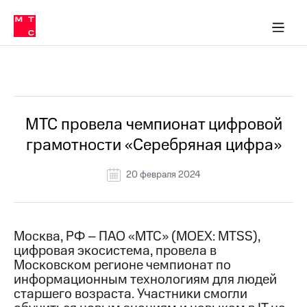
О
сторам и акционерам
Комплаенс и деловая этика
Устойчивое развитие
Медиа-центр
О МТС
О МТС
На главную
компании
О
компании
Стратегия
Стратегия
Все Новости
Карьера
в МТС
Карьера
в МТС
Пресс-
МТС провела чемпионат цифровой
релизы
История
грамотности «Серебряная цифра»
компании
МТС
о технологиях
Руководство
20 февраля 2024
региона
Правовая
информация
Москва, РФ – ПАО «МТС» (MOEX: MTSS),
цифровая экосистема, провела в
Контакты
Московском регионе чемпионат по
информационным технологиям для людей
Медиа-центр
Пресс-
старшего возраста. Участники смогли
релизы