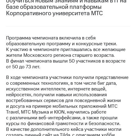
обучиться новым знаниям и навыкам в IT на
базе образовательной платформы
МТС
Корпоративного университета МТС
о технологиях
Достижения
Программа чемпионата включила в себя
Интервью
образовательную программу и конкурсные треки.
К участию в чемпионате приглашались все желающие
Финансовая
жители Московского региона старшего возраста.
отчетность
В финал чемпионата вышли 50 участников в возрасте
от 50 до 73 лет.
Контакты
В ходе чемпионата участники получили представление
Новости
о современных технологиях, в том числе биг дата,
в
искусственном интеллекте, интернете вещей,
регионе
нейросетях, получили навыки использования
востребованных сервисов для повседневной жизни
м и акционерам
и досуга на примере мобильных приложений МТС
Корпоративное
Travel, МТС Музыка и KION, научились работе
управление
с различными веб-интерфейсами, а также прошли
курсы по финансовой грамотности и безопасности.
Корпоративный
В качестве дополнительного кейса участники могли
секретарь
создать личный сайт на Tilda, с описанием хобби,