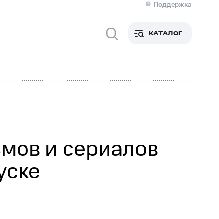
Поддержка
О МТС
я информация
Контакты
КАТАЛОГ
Медиа-центр
кты
Новости в регионе
Инвесторам и акционерам
ция акционерам
Документы
роль и аудит
Рынок акций
й
Описание
р
Реквизиты
Контакты
Устойчивое развитие
Комплаенс и деловая этика
На главную
мов и сериалов
уске