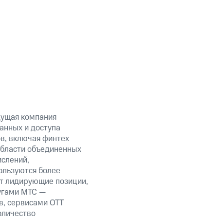
дущая компания
анных и доступа
ов, включая финтех
области объединенных
ислений,
ользуются более
ет лидирующие позиции,
угами МТС —
в, сервисами OTT
оличество