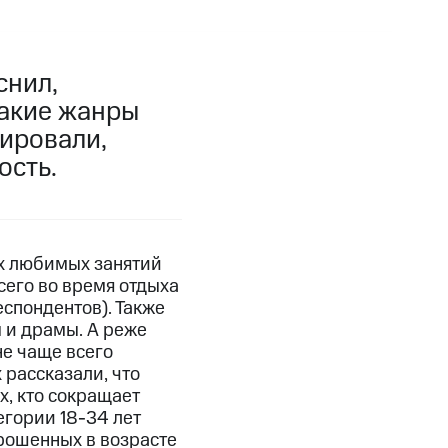
снил,
какие жанры
ировали,
ость.
их любимых занятий
сего во время отдыха
спондентов). Также
 и драмы. А реже
не чаще всего
рассказали, что
, кто сокращает
егории 18-34 лет
рошенных в возрасте