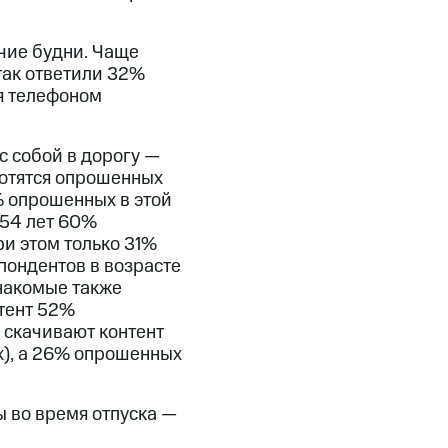
очие будни. Чаще
так ответили 32%
я телефоном
с собой в дорогу —
ботятся опрошенных
% опрошенных в этой
-54 лет 60%
ри этом только 31%
пондентов в возрасте
знакомые также
нтент 52%
 скачивают контент
х), а 26% опрошенных
 во время отпуска —