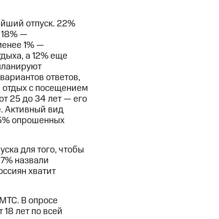
айший отпуск. 22%
 18% —
менее 1% —
дыха, а 12% еще
 планируют
вариантов ответов,
й отдых с посещением
т 25 до 34 лет — его
. Активный вид
 25% опрошенных
ска для того, чтобы
 37% назвали
оссиян хватит
МТС. В опросе
18 лет по всей