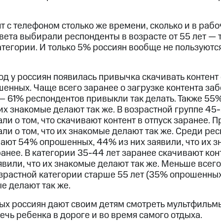
 с телефоном столько же времени, сколько и в раб
твета выбирали респонденты в возрасте от 55 лет — 
атегории. И только 5% россиян вообще не пользуютс
од у россиян появилась привычка скачивать контент 
шенных. Чаще всего заранее о загрузке контента за
 — 61% респондентов привыкли так делать. Также 55
 их знакомые делают так же. В возрастной группе 45
и о том, что скачивают контент в отпуск заранее. П
и о том, что их знакомые делают так же. Среди рес
вают 54% опрошенных, 44% из них заявили, что их 
ранее. В категории 35-44 лет заранее скачивают ко
вили, что их знакомые делают так же. Меньше всего
возрастной категории старше 55 лет (35% опрошенны
ые делают так же.
х россиян дают своим детям смотреть мультфильмы
лечь ребенка в дороге и во время самого отдыха.