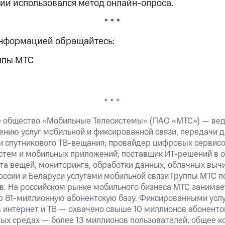
нии использовался метод онлайн-опроса.
* * *
информацией обращайтесь:
ппы МТС
* * *
е общество «Мобильные Телесистемы» (ПАО «МТС») — ве
ению услуг мобильной и фиксированной связи, передачи д
 и спутникового ТВ-вещания; провайдер цифровых сервис
истем и мобильных приложений; поставщик ИТ-решений в 
та вещей, мониторинга, обработки данных, облачных выч
оссии и Беларуси услугами мобильной связи Группы МТС п
в. На российском рынке мобильного бизнеса МТС занима
 81-миллионную абонентскую базу. Фиксированными усл
 интернет и ТВ — охвачено свыше 10 миллионов абоненто
ных средах — более 13 миллионов пользователей, общее к