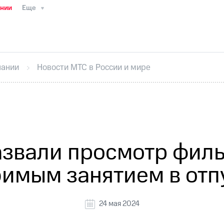
ании
Еще
ТС
Пресс-релизы
МТС о технологиях
ТС
История компании
Руководство региона
Правова
стижения
Интервью
Финансовая отчетность
Конта
пании
Новости МТС в России и мире
тивный секретарь
Раскрытие информации
Информа
ный кабинет акционера
Акционерный капитал
Конт
Порядок выкупа акций
Дивиденды
Рынок облигаци
 погашении именных облигаций
Другое
Регистрато
азвали просмотр филь
имым занятием в отп
24 мая 2024