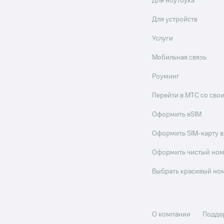
Для ноутбука
Для устройств
Услуги
Мобильная связь
Роуминг
Перейти в МТС со св
Оформить eSIM
Оформить SIM-карту в
Оформить чистый но
Выбрать красивый но
О компании
Подде