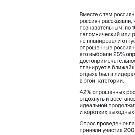
Вместе с тем россия
россиян рассказали,
познавательным, по 
паломнический или р
не планировали отпу
опрошенные россияне 
его выбрали 25% опр
достопримечательност
планирует в ближайш
отдыха был в лидера
в этой категории.
42% опрошенных росс
отдохнуть и восстано
идеальной продолжите
и коротких выходных
Опрос проведен онла
приняли участие 200