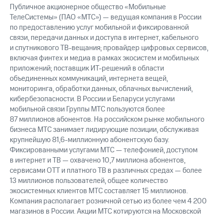
выкупа
Публичное акционерное общество «Мобильные
акций
ТелеСистемы» (ПАО «МТС») — ведущая компания в России
Дивиденды
по предоставлению услуг мобильной и фиксированной
Рынок
связи, передачи данных и доступа в интернет, кабельного
облигаций
и спутникового ТВ-вещания; провайдер цифровых сервисов,
включая финтех и медиа в рамках экосистем и мобильных
Описание
приложений; поставщик ИТ-решений в области
Еврооблигации-2023
объединенных коммуникаций, интернета вещей,
Уведомление
о
мониторинга, обработки данных, облачных вычислений,
погашении
кибербезопасности. В России и Беларуси услугами
именных
мобильной связи Группы МТС пользуются более
облигаций
87 миллионов абонентов. На российском рынке мобильного
Другое
бизнеса МТС занимает лидирующие позиции, обслуживая
крупнейшую 81,6-миллионную абонентскую базу.
Регистратор
Фиксированными услугами МТС — телефонией, доступом
Реквизиты
в интернет и ТВ — охвачено 10,7 миллиона абонентов,
Контакты
сервисами OTT и платного ТВ в различных средах — более
йчивое развитие
13 миллионов пользователей, общее количество
и деловая этика
экосистемных клиентов МТС составляет 15 миллионов.
На главную
Компания располагает розничной сетью из более чем 4 200
магазинов в России. Акции МТС котируются на Московской