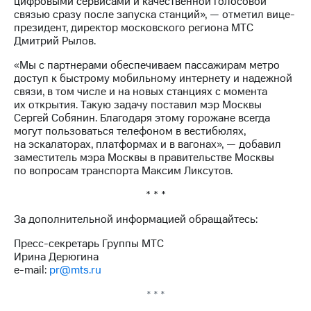
цифровыми сервисами и качественной голосовой
Раскрытие
связью сразу после запуска станций», — отметил вице-
информации
президент, директор московского региона МТС
Информация
Дмитрий Рылов.
акционерам
Документы
«Мы с партнерами обеспечиваем пассажирам метро
ПАО
доступ к быстрому мобильному интернету и надежной
"МТС"
связи, в том числе и на новых станциях с момента
Собрания
их открытия. Такую задачу поставил мэр Москвы
акционеров
Сергей Собянин. Благодаря этому горожане всегда
Личный
могут пользоваться телефоном в вестибюлях,
кабинет
на эскалаторах, платформах и в вагонах», — добавил
акционера
заместитель мэра Москвы в правительстве Москвы
Акционерный
по вопросам транспорта Максим Ликсутов.
капитал
Контроль
* * *
и
аудит
За дополнительной информацией обращайтесь:
Рынок
акций
Пресс-секретарь Группы МТС
Ирина Дерюгина
Описание
e-mail:
pr@mts.ru
Программа
приобретения
* * *
Порядок