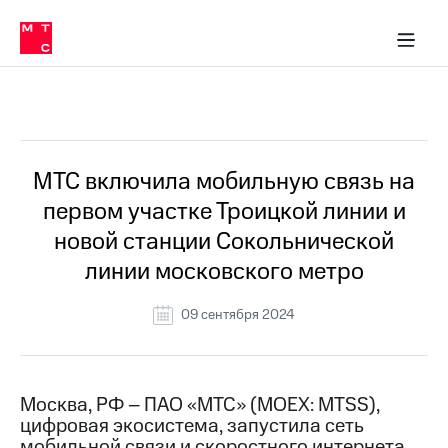
О
сторам и акционерам
Комплаенс и деловая этика
Устойчивое развитие
Медиа-центр
О МТС
О МТС
На главную
компании
О
компании
Стратегия
Стратегия
Все Новости
Карьера
в МТС
Карьера
в МТС
Пресс-
МТС включила мобильную связь на
релизы
История
первом участке Троицкой линии и
компании
МТС
новой станции Сокольнической
о технологиях
Руководство
линии московского метро
региона
Правовая
09 сентября 2024
информация
Контакты
Москва, РФ – ПАО «МТС» (MOEX: MTSS),
Медиа-центр
цифровая экосистема, запустила сеть
Пресс-
релизы
мобильной связи и скоростного интернета