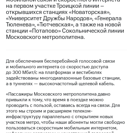
на первом участке Троицкой линии –
МТС
открывшихся станциях «Новаторская»,
о технологиях
«Университет Дружбы Народов», «Генерала
Тюленева», «Тютчевская», а также на новой
Достижения
станции «Потапово» Сокольнической линии
Московского метрополитена.
Интервью
Финансовая
отчетность
Для обеспечения бесперебойной голосовой связи
Контакты
и мобильного интернета со скоростью доступа
до 300 Мбит/с на платформах и вестибюлях
Новости
задействованы многодиапазонные базовые станции,
в
а в туннелях — высокочастотный щелевой кабель.
регионе
«Пассажиры Московского метрополитена давно
привыкли к тому, что время в поездке можно
м и акционерам
проводить с пользой, оставаясь всегда на связи. Для
Корпоративное
этого мы строим и расширяем телеком-
управление
инфраструктуру параллельно с открытием новых
участков метро, чтобы наши абоненты могли свободно
Корпоративный
пользоваться скоростным мобильным интернетом,
секретарь